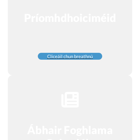
Príomhdhoiciméid
Cliceáil chun breathnú
Ábhair Foghlama