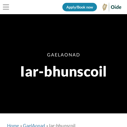
Apply/Book now
GAELAONAD
Iar-bhunscoil
Home
GaelAonad
Iar-bhunscoil