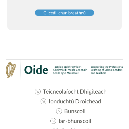
Cliceáil chun breathnú
Teicneolaíocht Dhigiteach
Ionduchtú Droichead
Bunscoil
Iar-bhunscoil