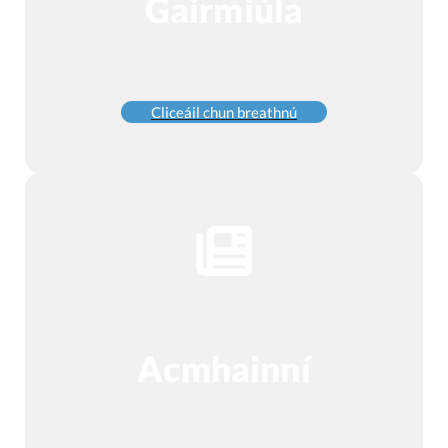
Gairmiúla
Cliceáil chun breathnú
Acmhainní