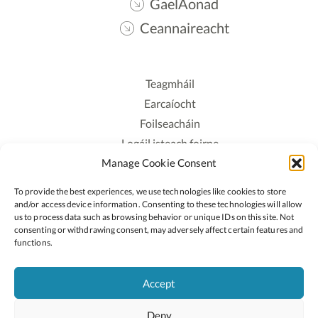
GaelAonad
Ceannaireacht
Teagmháil
Earcaíocht
Foilseacháin
Logáil isteach foirne
Manage Cookie Consent
Polasaí Príobháideachais
Polasaí Fianáin
To provide the best experiences, we use technologies like cookies to store
Rochtain
and/or access device information. Consenting to these technologies will allow
us to process data such as browsing behavior or unique IDs on this site. Not
consenting or withdrawing consent, may adversely affect certain features and
Lean:
functions.
Accept
2026 © Cóipcheart Oide
Deny