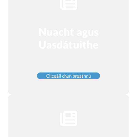
Nuacht agus
Uasdátuithe
Cliceáil chun breathnú