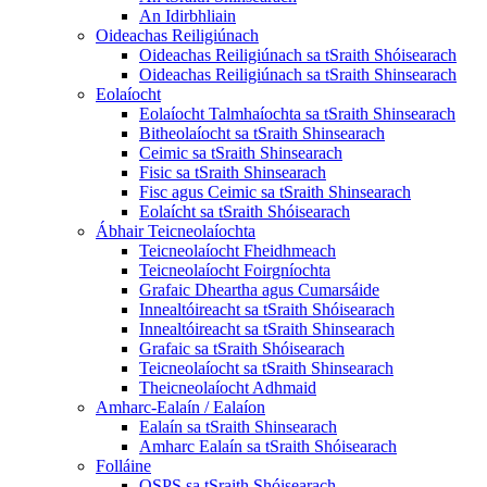
An Idirbhliain
Oideachas Reiligiúnach
Oideachas Reiligiúnach sa tSraith Shóisearach
Oideachas Reiligiúnach sa tSraith Shinsearach
Eolaíocht
Eolaíocht Talmhaíochta sa tSraith Shinsearach
Bitheolaíocht sa tSraith Shinsearach
Ceimic sa tSraith Shinsearach
Fisic sa tSraith Shinsearach
Fisc agus Ceimic sa tSraith Shinsearach
Eolaícht sa tSraith Shóisearach
Ábhair Teicneolaíochta
Teicneolaíocht Fheidhmeach
Teicneolaíocht Foirgníochta
Grafaic Dheartha agus Cumarsáide
Innealtóireacht sa tSraith Shóisearach
Innealtóireacht sa tSraith Shinsearach
Grafaic sa tSraith Shóisearach
Teicneolaíocht sa tSraith Shinsearach
Theicneolaíocht Adhmaid
Amharc-Ealaín / Ealaíon
Ealaín sa tSraith Shinsearach
Amharc Ealaín sa tSraith Shóisearach
Folláine
OSPS sa tSraith Shóisearach