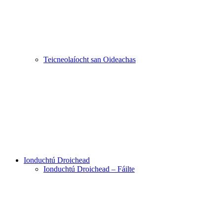
Teicneolaíocht san Oideachas
Ionduchtú Droichead
Ionduchtú Droichead – Fáilte