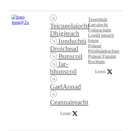
Teagmháil
Earcaíocht
Teicneolaíocht
Foilseacháin
Dhigiteach
Logáil isteach
Ionduchtú
foirne
Polasaí
Droichead
Príobháideachais
Bunscoil
Polasaí Fianáin
Rochtain
Iar-
bhunscoil
Lean:
GaelAonad
Ceannaireacht
Lean: