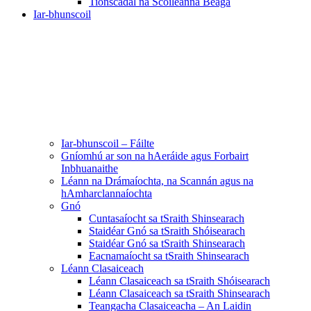
Tionscadal na Scoileanna Beaga
Iar-bhunscoil
Iar-bhunscoil – Fáilte
Gníomhú ar son na hAeráide agus Forbairt
Inbhuanaithe
Léann na Drámaíochta, na Scannán agus na
hAmharclannaíochta
Gnó
Cuntasaíocht sa tSraith Shinsearach
Staidéar Gnó sa tSraith Shóisearach
Staidéar Gnó sa tSraith Shinsearach
Eacnamaíocht sa tSraith Shinsearach
Léann Clasaiceach
Léann Clasaiceach sa tSraith Shóisearach
Léann Clasaiceach sa tSraith Shinsearach
Teangacha Clasaiceacha – An Laidin