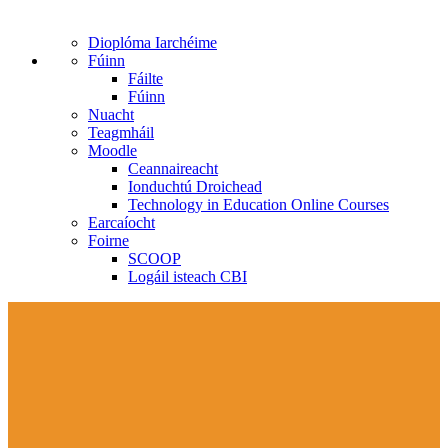
Dioplóma Iarchéime
Fúinn
Fáilte
Fúinn
Nuacht
Teagmháil
Moodle
Ceannaireacht
Ionduchtú Droichead
Technology in Education Online Courses
Earcaíocht
Foirne
SCOOP
Logáil isteach CBI