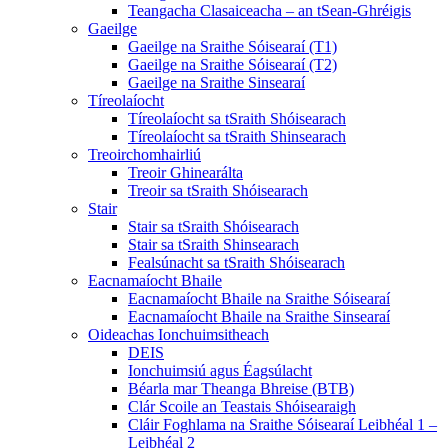
Teangacha Clasaiceacha – an tSean-Ghréigis
Gaeilge
Gaeilge na Sraithe Sóisearaí (T1)
Gaeilge na Sraithe Sóisearaí (T2)
Gaeilge na Sraithe Sinsearaí
Tíreolaíocht
Tíreolaíocht sa tSraith Shóisearach
Tíreolaíocht sa tSraith Shinsearach
Treoirchomhairliú
Treoir Ghinearálta
Treoir sa tSraith Shóisearach
Stair
Stair sa tSraith Shóisearach
Stair sa tSraith Shinsearach
Fealsúnacht sa tSraith Shóisearach
Eacnamaíocht Bhaile
Eacnamaíocht Bhaile na Sraithe Sóisearaí
Eacnamaíocht Bhaile na Sraithe Sinsearaí
Oideachas Ionchuimsitheach
DEIS
Ionchuimsiú agus Éagsúlacht
Béarla mar Theanga Bhreise (BTB)
Clár Scoile an Teastais Shóisearaigh
Cláir Foghlama na Sraithe Sóisearaí Leibhéal 1 –
Leibhéal 2