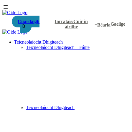
Cuardaigh
Iarratais/Cuir in
Gaeilge
Béarla
áirithe
Teicneolaíocht Dhigiteach
Teicneolaíocht Dhigiteach – Fáilte
Teicneolaíocht Dhigiteach