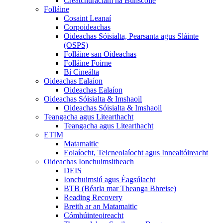
Creatchuraclam na Bunscoile
Folláine
Cosaint Leanaí
Corpoideachas
Oideachas Sóisialta, Pearsanta agus Sláinte
(OSPS)
Folláine san Oideachas
Folláine Foirne
Bí Cineálta
Oideachas Ealaíon
Oideachas Ealaíon
Oideachas Sóisialta & Imshaoil
Oideachas Sóisialta & Imshaoil
Teangacha agus Litearthacht
Teangacha agus Litearthacht
ETIM
Matamaitic
Eolaíocht, Teicneolaíocht agus Innealtóireacht
Oideachas Ionchuimsitheach
DEIS
Ionchuimsiú agus Éagsúlacht
BTB (Béarla mar Theanga Bhreise)
Reading Recovery
Breith ar an Matamaitic
Cómhúinteoireacht