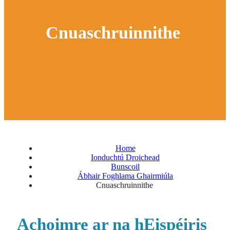
Cnuaschruinnithe
Home
Ionduchtú Droichead
Bunscoil
Ábhair Foghlama Ghairmiúla
Cnuaschruinnithe
Achoimre ar na hEispéiris