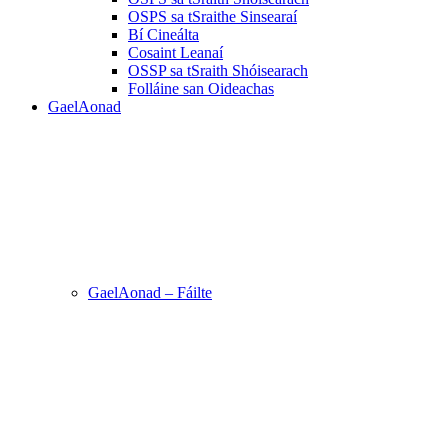
OSPS sa tSraithe Sinsearaí
Bí Cineálta
Cosaint Leanaí
OSSP sa tSraith Shóisearach
Folláine san Oideachas
GaelAonad
GaelAonad – Fáilte