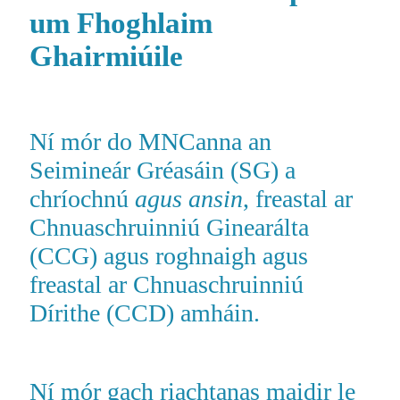
um Fhoghlaim
Ghairmiúil
e
Ní mór do MNCanna an
Seimineár Gréasáin (SG) a
chríochnú
agus ansin
, freastal ar
Chnuaschruinniú Ginearálta
(CCG) agus roghnaigh agus
freastal ar Chnuaschruinniú
Dírithe (CCD) amháin.
Ní mór gach riachtanas maidir le