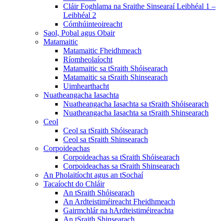
Cláir Foghlama na Sraithe Sinsearaí Leibhéal 1 –
Leibhéal 2
Cómhúinteoireacht
Saol, Pobal agus Obair
Matamaitic
Matamaitic Fheidhmeach
Ríomheolaíocht
Matamaitic sa tSraith Shóisearach
Matamaitic sa tSraith Shinsearach
Uimhearthacht
Nuatheangacha Iasachta
Nuatheangacha Iasachta sa tSraith Shóisearach
Nuatheangacha Iasachta sa tSraith Shinsearach
Ceol
Ceol sa tSraith Shóisearach
Ceol sa tSraith Shinsearach
Corpoideachas
Corpoideachas sa tSraith Shóisearach
Corpoideachas sa tSraith Shinsearach
An Pholaitíocht agus an tSochaí
Tacaíocht do Chláir
An tSraith Shóisearach
An Ardteistiméireacht Fheidhmeach
Gairmchlár na hArdteistiméireachta
An tSraith Shinsearach