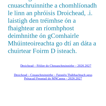
cnuaschruinnithe a chomhlíonadh
le linn an phróisis Droichead, .i.
laistigh den tréimhse ón a
fhaightear an ríomhphost
deimhnithe ón gComhairle
Mhúinteoireachta go dtí an dáta a
chuirtear Foirm D isteach.
Droichead – Féilire do Chnuaschruinnithe – 2026.2027
Droichead – Cnuaschruinnithe – Faisnéis Thábhachtach agus
Prótacail Freastail do MNCanna – 2026.2027