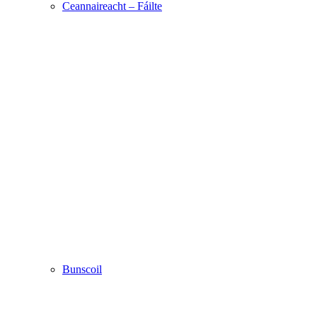
Ceannaireacht – Fáilte
Bunscoil