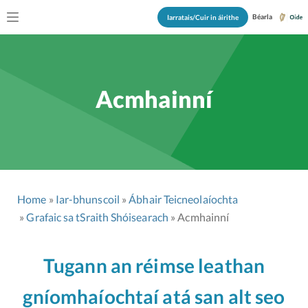
Béarla
Iarratais/Cuir in áirithe
Acmhainní
Home
Iar-bhunscoil
Ábhair Teicneolaíochta
Grafaic sa tSraith Shóisearach
Acmhainní
Tugann an réimse leathan
gníomhaíochtaí atá san alt seo