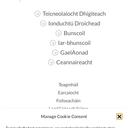
Teicneolaíocht Dhigiteach
Ionduchtú Droichead
Bunscoil
Iar-bhunscoil
GaelAonad
Ceannaireacht
Teagmháil
Earcaíocht
Foilseacháin
Logáil isteach foirne
Manage Cookie Consent
Polasaí Príobháideachais
Polasaí Fianáin
To provide the best experiences, we use technologies like cookies to store