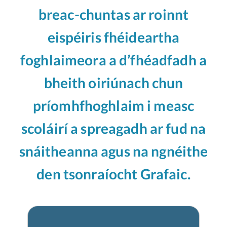
breac-chuntas ar roinnt
eispéiris fhéideartha
foghlaimeora a d’fhéadfadh a
bheith oiriúnach chun
príomhfhoghlaim i measc
scoláirí a spreagadh ar fud na
snáitheanna agus na ngnéithe
den tsonraíocht
Grafaic.