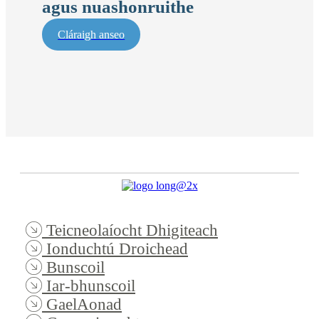
agus nuashonruithe
Cláraigh anseo
Teicneolaíocht Dhigiteach
Ionduchtú Droichead
Bunscoil
Iar-bhunscoil
GaelAonad