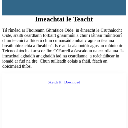
Imeachtaí le Teacht
Tá ríméad ar Fhoireann Ghrafaice Oide, in éineacht le Cruthaíocht
Oide, sraith ceardlann forbairt ghairmiúil a chur i láthair múinteoirí
chun teicnící a fhiosrú chun cumarsáid amhairc agus scileanna
breathnóireachta a fheabhsú. Is é an t-ealaíontóir agus an múinteoir
Teicneolaíochtaí ar scor Jim O’Farrell a éascaíonn na ceardlanna. Is
imeachtaí aghaidh ar aghaidh iad na ceardlanna, a reáchtáiltear in
ionaid ar fud na tíre. Chun tuilleadh eolais a fháil, féach an
doiciméad thíos.
Sketch It
Download