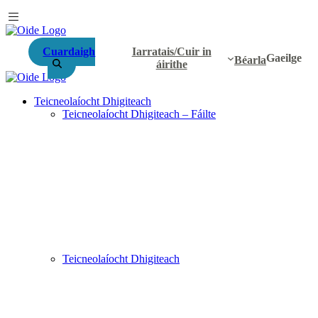
Cuardaigh
Iarratais/Cuir in
Gaeilge
Béarla
áirithe
Teicneolaíocht Dhigiteach
Teicneolaíocht Dhigiteach – Fáilte
Teicneolaíocht Dhigiteach