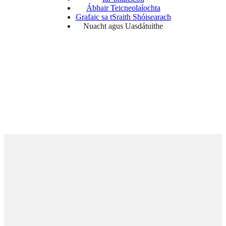
Ábhair Teicneolaíochta
Grafaic sa tSraith Shóisearach
Nuacht agus Uasdátuithe