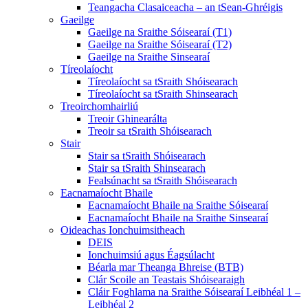
Teangacha Clasaiceacha – an tSean-Ghréigis
Gaeilge
Gaeilge na Sraithe Sóisearaí (T1)
Gaeilge na Sraithe Sóisearaí (T2)
Gaeilge na Sraithe Sinsearaí
Tíreolaíocht
Tíreolaíocht sa tSraith Shóisearach
Tíreolaíocht sa tSraith Shinsearach
Treoirchomhairliú
Treoir Ghinearálta
Treoir sa tSraith Shóisearach
Stair
Stair sa tSraith Shóisearach
Stair sa tSraith Shinsearach
Fealsúnacht sa tSraith Shóisearach
Eacnamaíocht Bhaile
Eacnamaíocht Bhaile na Sraithe Sóisearaí
Eacnamaíocht Bhaile na Sraithe Sinsearaí
Oideachas Ionchuimsitheach
DEIS
Ionchuimsiú agus Éagsúlacht
Béarla mar Theanga Bhreise (BTB)
Clár Scoile an Teastais Shóisearaigh
Cláir Foghlama na Sraithe Sóisearaí Leibhéal 1 –
Leibhéal 2