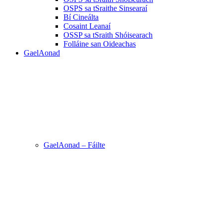
OSPS sa tSraithe Sinsearaí
Bí Cineálta
Cosaint Leanaí
OSSP sa tSraith Shóisearach
Folláine san Oideachas
GaelAonad
GaelAonad – Fáilte