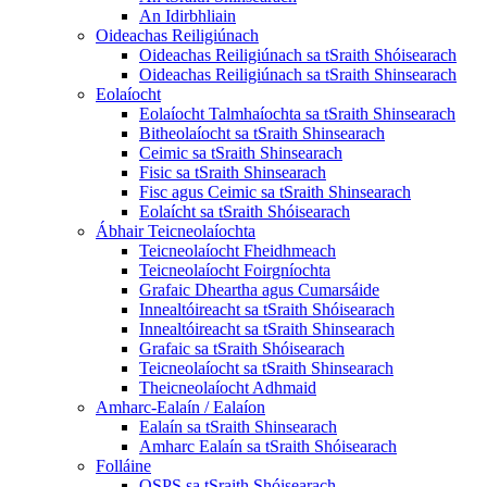
An Idirbhliain
Oideachas Reiligiúnach
Oideachas Reiligiúnach sa tSraith Shóisearach
Oideachas Reiligiúnach sa tSraith Shinsearach
Eolaíocht
Eolaíocht Talmhaíochta sa tSraith Shinsearach
Bitheolaíocht sa tSraith Shinsearach
Ceimic sa tSraith Shinsearach
Fisic sa tSraith Shinsearach
Fisc agus Ceimic sa tSraith Shinsearach
Eolaícht sa tSraith Shóisearach
Ábhair Teicneolaíochta
Teicneolaíocht Fheidhmeach
Teicneolaíocht Foirgníochta
Grafaic Dheartha agus Cumarsáide
Innealtóireacht sa tSraith Shóisearach
Innealtóireacht sa tSraith Shinsearach
Grafaic sa tSraith Shóisearach
Teicneolaíocht sa tSraith Shinsearach
Theicneolaíocht Adhmaid
Amharc-Ealaín / Ealaíon
Ealaín sa tSraith Shinsearach
Amharc Ealaín sa tSraith Shóisearach
Folláine
OSPS sa tSraith Shóisearach