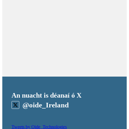
An nuacht is déanaí ó X
@oide_Ireland
Tweets by Oide_Technologies