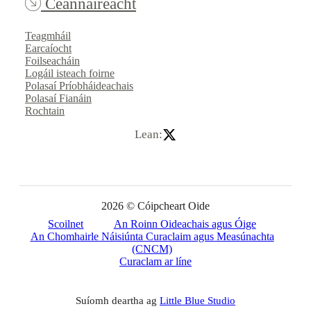
Ceannaireacht
Teagmháil
Earcaíocht
Foilseacháin
Logáil isteach foirne
Polasaí Príobháideachais
Polasaí Fianáin
Rochtain
Lean:
2026 © Cóipcheart Oide
Scoilnet
An Roinn Oideachais agus Óige
An Chomhairle Náisiúnta Curaclaim agus Measúnachta
(CNCM)
Curaclam ar líne
Suíomh deartha ag
Little Blue Studio