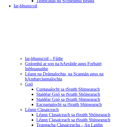
Tionscadal na Scoileanna Beaga
Iar-bhunscoil
Iar-bhunscoil – Fáilte
Gníomhú ar son na hAeráide agus Forbairt
Inbhuanaithe
Léann na Drámaíochta, na Scannán agus na
hAmharclannaíochta
Gnó
Cuntasaíocht sa tSraith Shinsearach
Staidéar Gnó sa tSraith Shóisearach
Staidéar Gnó sa tSraith Shinsearach
Eacnamaíocht sa tSraith Shinsearach
Léann Clasaiceach
Léann Clasaiceach sa tSraith Shóisearach
Léann Clasaiceach sa tSraith Shinsearach
Teangacha Clasaiceacha – An Laidin