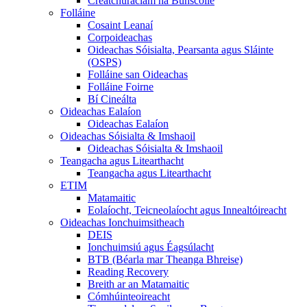
Creatchuraclam na Bunscoile
Folláine
Cosaint Leanaí
Corpoideachas
Oideachas Sóisialta, Pearsanta agus Sláinte
(OSPS)
Folláine san Oideachas
Folláine Foirne
Bí Cineálta
Oideachas Ealaíon
Oideachas Ealaíon
Oideachas Sóisialta & Imshaoil
Oideachas Sóisialta & Imshaoil
Teangacha agus Litearthacht
Teangacha agus Litearthacht
ETIM
Matamaitic
Eolaíocht, Teicneolaíocht agus Innealtóireacht
Oideachas Ionchuimsitheach
DEIS
Ionchuimsiú agus Éagsúlacht
BTB (Béarla mar Theanga Bhreise)
Reading Recovery
Breith ar an Matamaitic
Cómhúinteoireacht