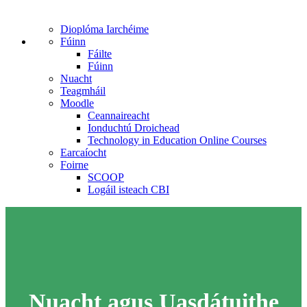
Dioplóma Iarchéime
Fúinn
Fáilte
Fúinn
Nuacht
Teagmháil
Moodle
Ceannaireacht
Ionduchtú Droichead
Technology in Education Online Courses
Earcaíocht
Foirne
SCOOP
Logáil isteach CBI
Nuacht agus Uasdátuithe