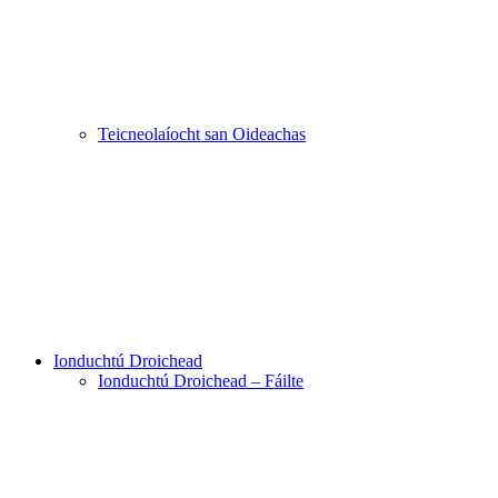
Teicneolaíocht san Oideachas
Ionduchtú Droichead
Ionduchtú Droichead – Fáilte