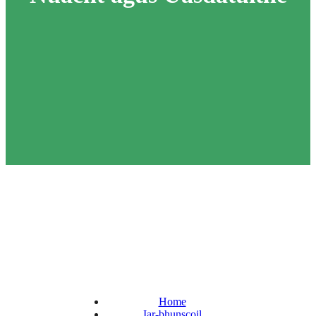
Home
Iar-bhunscoil