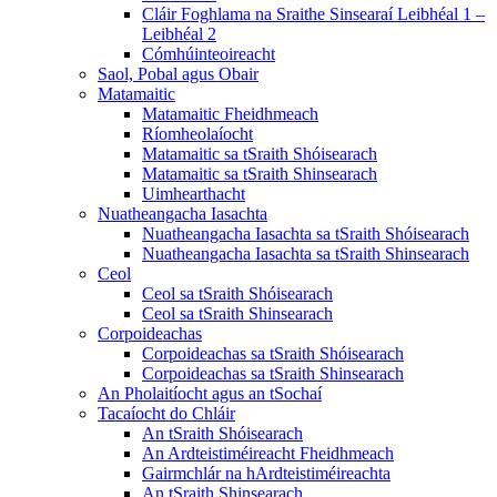
Cláir Foghlama na Sraithe Sinsearaí Leibhéal 1 –
Leibhéal 2
Cómhúinteoireacht
Saol, Pobal agus Obair
Matamaitic
Matamaitic Fheidhmeach
Ríomheolaíocht
Matamaitic sa tSraith Shóisearach
Matamaitic sa tSraith Shinsearach
Uimhearthacht
Nuatheangacha Iasachta
Nuatheangacha Iasachta sa tSraith Shóisearach
Nuatheangacha Iasachta sa tSraith Shinsearach
Ceol
Ceol sa tSraith Shóisearach
Ceol sa tSraith Shinsearach
Corpoideachas
Corpoideachas sa tSraith Shóisearach
Corpoideachas sa tSraith Shinsearach
An Pholaitíocht agus an tSochaí
Tacaíocht do Chláir
An tSraith Shóisearach
An Ardteistiméireacht Fheidhmeach
Gairmchlár na hArdteistiméireachta
An tSraith Shinsearach