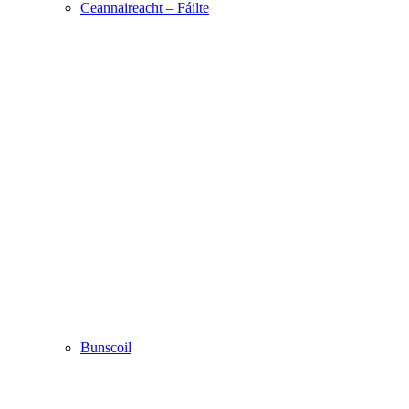
Ceannaireacht – Fáilte
Bunscoil