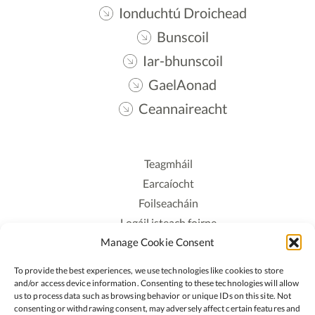
Ionduchtú Droichead
Bunscoil
Iar-bhunscoil
GaelAonad
Ceannaireacht
Teagmháil
Earcaíocht
Foilseacháin
Logáil isteach foirne
Manage Cookie Consent
Polasaí Príobháideachais
Polasaí Fianáin
To provide the best experiences, we use technologies like cookies to store
Rochtain
and/or access device information. Consenting to these technologies will allow
us to process data such as browsing behavior or unique IDs on this site. Not
consenting or withdrawing consent, may adversely affect certain features and
Lean: