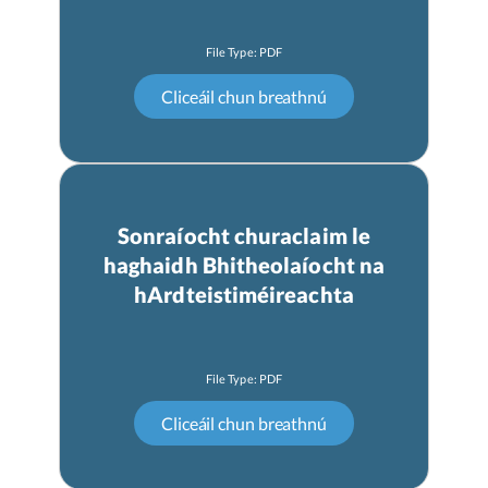
Sonraíocht churaclaim le
haghaidh Bhitheolaíocht na
hArdteistiméireachta