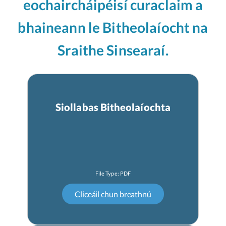
eochaircháipéisí curaclaim a
bhaineann le Bitheolaíocht na
Sraithe Sinsearaí.
Siollabas Bitheolaíochta