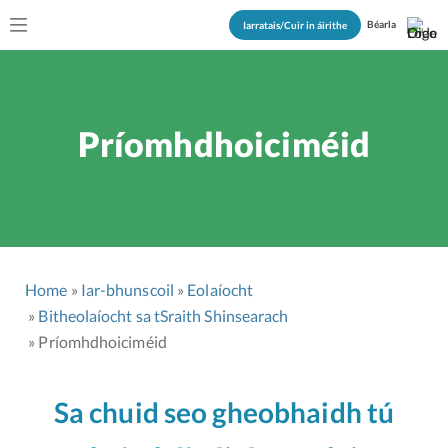
Béarla
Iarratais/Cuir in áirithe
Príomhdhoiciméid
Home
Iar-bhunscoil
Eolaíocht
Bitheolaíocht sa tSraith Shinsearach
Príomhdhoiciméid
Sa chuid seo gheobhaidh tú