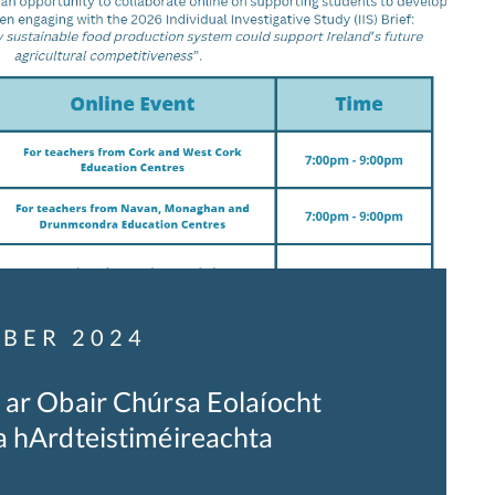
BER 2024
 ar Obair Chúrsa Eolaíocht
a hArdteistiméireachta