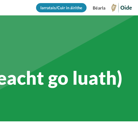
Iarratais/Cuir in áirithe
Béarla
eacht go luath)