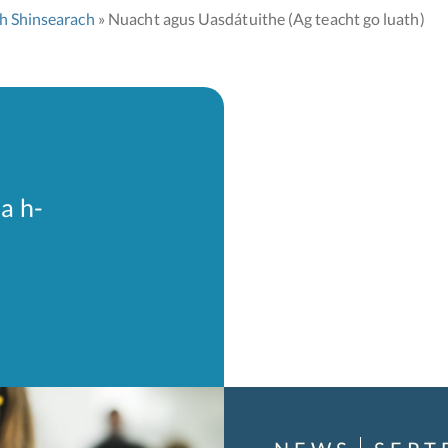
th Shinsearach
Nuacht agus Uasdátuithe (Ag teacht go luath)
a h-