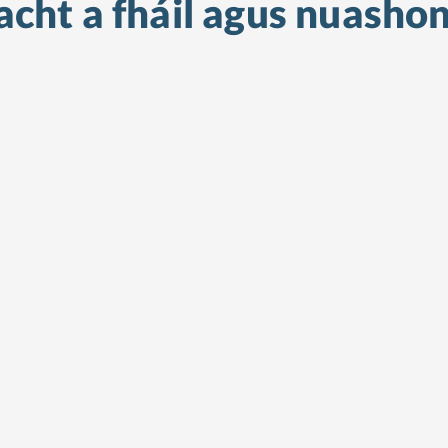
cht a fháil
agus nuashon