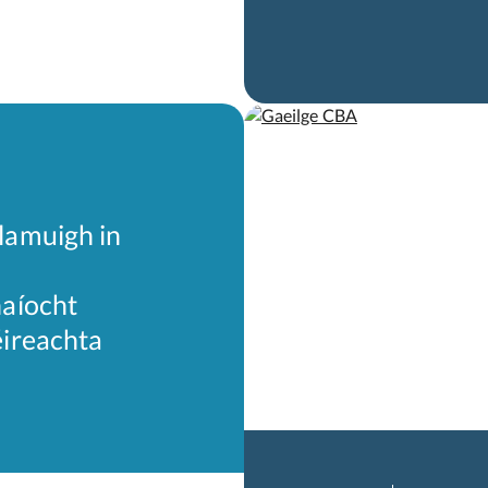
lamuigh in
haíocht
éireachta