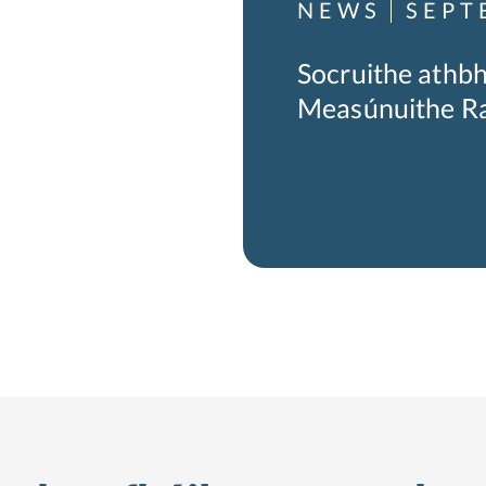
NEWS
SEPT
Socruithe athbh
Measúnuithe Ra