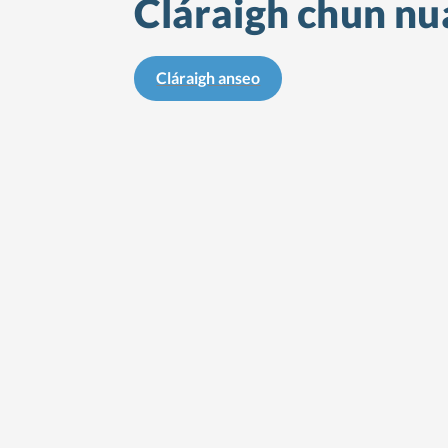
Cláraigh chun nua
Cláraigh anseo