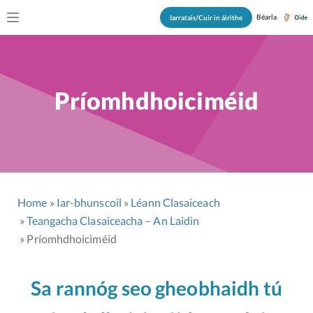
Béarla
Iarratais/Cuir in áirithe
Príomhdhoiciméid
Home
Iar-bhunscoil
Léann Clasaiceach
Teangacha Clasaiceacha – An Laidin
Príomhdhoiciméid
Sa rannóg seo gheobhaidh tú