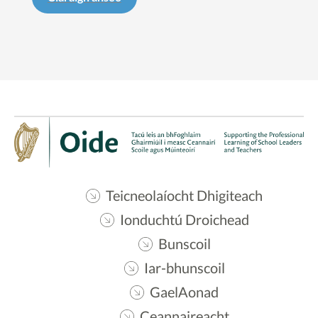
Teicneolaíocht Dhigiteach
Ionduchtú Droichead
Bunscoil
Iar-bhunscoil
GaelAonad
Ceannaireacht