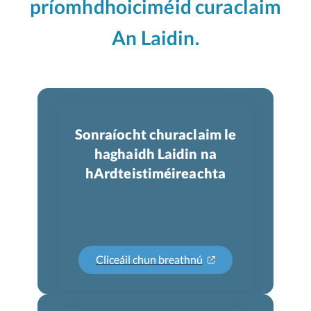
príomhdhoiciméid curaclaim
An Laidin.
Sonraíocht churaclaim le
haghaidh Laidin na
hArdteistiméireachta
Cliceáil chun breathnú