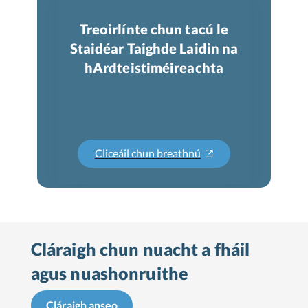
Treoirlínte chun tacú le
Staidéar Taighde Laidin na
hArdteistiméireachta
Cliceáil chun breathnú
Cláraigh chun nuacht a fháil
agus nuashonruithe
Cláraigh anseo