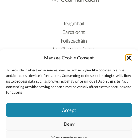
Teagmháil
Earcaíocht
Foilseacháin
Logáil isteach foirne
Manage Cookie Consent
Polasaí Príobháideachais
Polasaí Fianáin
To provide the best experiences, we use technologies like cookies to store
Rochtain
and/or access device information. Consenting to these technologies will allow
us to process data such as browsing behavior or unique IDs on this site. Not
consenting or withdrawing consent, may adversely affect certain features and
Lean:
functions.
Accept
2026 © Cóipcheart Oide
Deny
Scoilnet
An Roinn Oideachais agus Óige
An Chomhairle Náisiúnta Curaclaim agus Measúnachta
View preferences