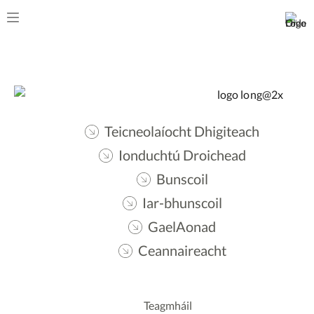
Teicneolaíocht Dhigiteach
Ionduchtú Droichead
Bunscoil
Iar-bhunscoil
GaelAonad
Ceannaireacht
Teagmháil