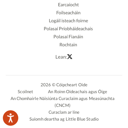
Earcaíocht
Foilseacháin
Logáil isteach foirne
Polasaí Príobháideachais
Polasaí Fianáin
Rochtain
Lean:
2026 © Cóipcheart Oide
Scoilnet
An Roinn Oideachais agus Óige
An Chomhairle Náisiúnta Curaclaim agus Measúnachta
(CNCM)
Curaclam ar líne
Suíomh deartha ag
Little Blue Studio