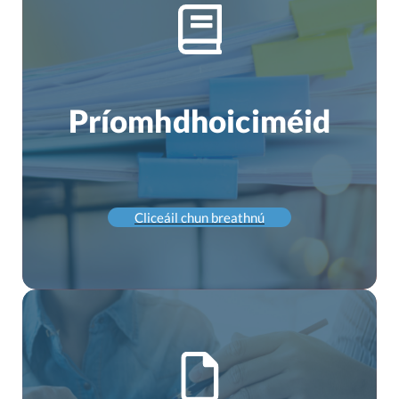
Príomhdhoiciméid
Cliceáil chun breathnú