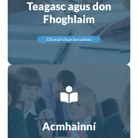
Teagasc agus don
Fhoghlaim
Cliceáil chun breathnú
Acmhainní