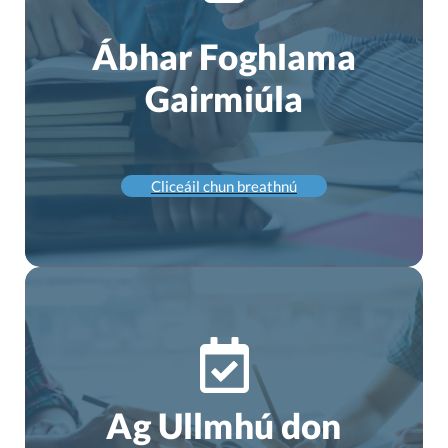
Ábhar Foghlama
Gairmiúla
Cliceáil chun breathnú
Ag Ullmhú don