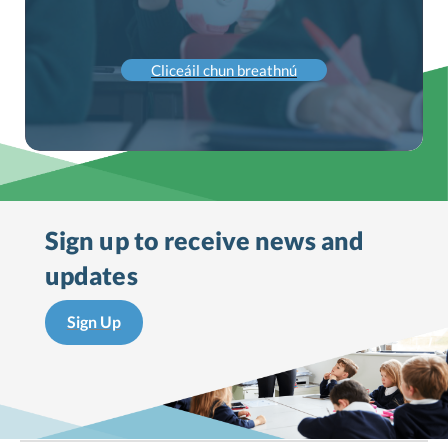
Cliceáil chun breathnú
Sign up to receive
news and
updates
Sign Up