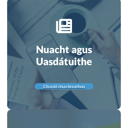
Nuacht agus
Uasdátuithe
Cliceáil chun breathnú