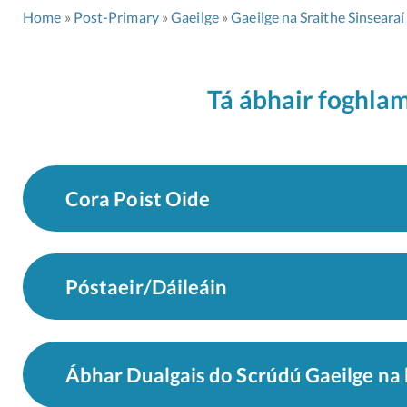
Home
Post-Primary
Gaeilge
Gaeilge na Sraithe Sinsearaí
Tá ábhair foghlam
Cora Poist Oide
Póstaeir/Dáileáin
Ábhar Dualgais do Scrúdú Gaeilge na