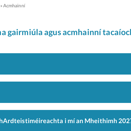
Acmhainní
a gairmiúla agus acmhainní tacaíoc
 hArdteistiméireachta i mí an Mheithimh 202