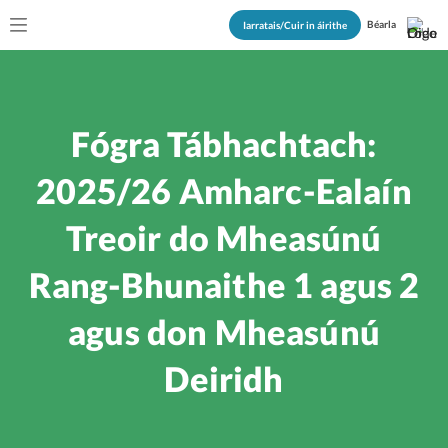
Béarla
Iarratais/Cuir in áirithe
Fógra Tábhachtach:
2025/26 Amharc-Ealaín
Treoir do Mheasúnú
Rang-Bhunaithe 1 agus 2
agus don Mheasúnú
Deiridh