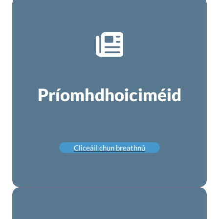
Príomhdhoiciméid
Cliceáil chun breathnú