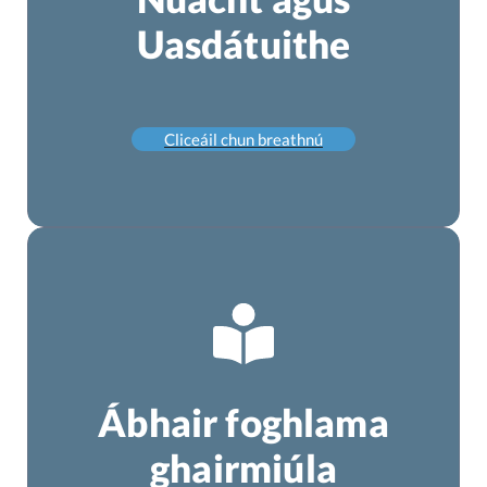
Uasdátuithe
Cliceáil chun breathnú
Ábhair foghlama
ghairmiúla