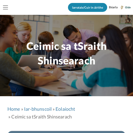
Béarla
Iarratais/Cuir in áirithe
Ceimic sa tSraith
Shinsearach
Home
Iar-bhunscoil
Eolaíocht
Ceimic sa tSraith Shinsearach