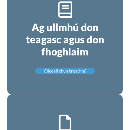
Ag ullmhú don
teagasc agus don
fhoghlaim
Cliceáil chun breathnú