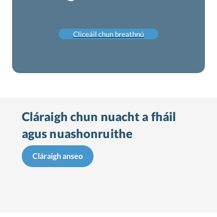
Cliceáil chun breathnú
Cláraigh chun nuacht a fháil
agus nuashonruithe
Cláraigh anseo