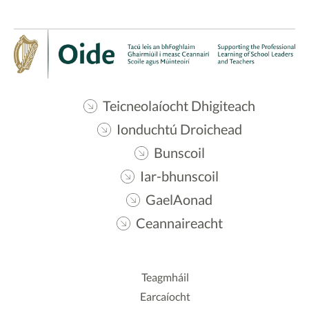
Teicneolaíocht Dhigiteach
Ionduchtú Droichead
Bunscoil
Iar-bhunscoil
GaelAonad
Ceannaireacht
Teagmháil
Earcaíocht