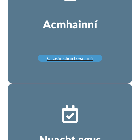
Acmhainní
Cliceáil chun breathnú
Nuacht agus