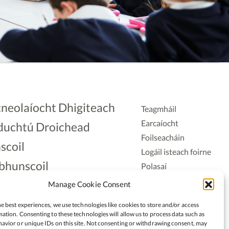
neolaíocht Dhigiteach
Teagmháil
Earcaíocht
duchtú Droichead
Foilseacháin
scoil
Logáil isteach foirne
bhunscoil
Polasaí
Príobháideachais
lAonad
Manage Cookie Consent
Polasaí Fianáin
nnaireacht
e best experiences, we use technologies like cookies to store and/or access
Rochtain
ation. Consenting to these technologies will allow us to process data such as
avior or unique IDs on this site. Not consenting or withdrawing consent, may