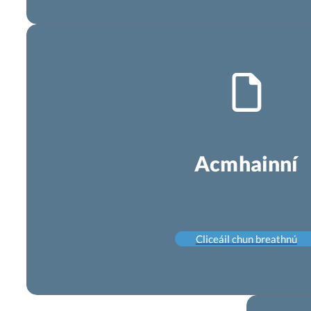
Acmhainní
Cliceáil chun breathnú