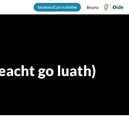
Iarratais/Cuir in áirithe
Béarla
eacht go luath)