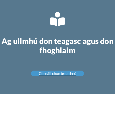
Ag ullmhú don teagasc agus don
fhoghlaim
Cliceáil chun breathnú