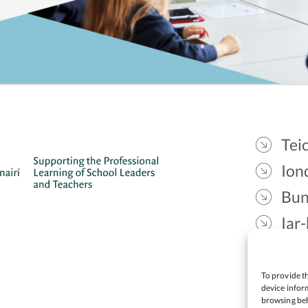
Teic
Ion
Bun
Iar-
Gae
Cea
To provide th
device inform
browsing beh