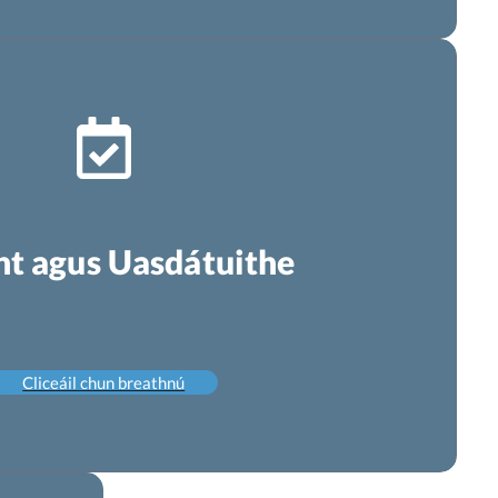
t agus Uasdátuithe
Cliceáil chun breathnú