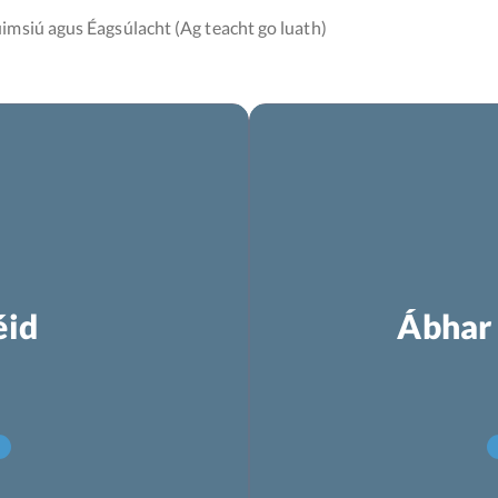
imsiú agus Éagsúlacht (Ag teacht go luath)
éid
Ábhar