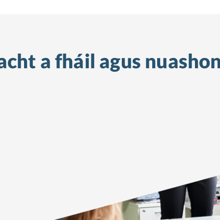
cht a fháil
agus nuashon