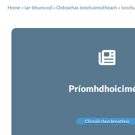
Home
Iar-bhunscoil
Oideachas Ionchuimsitheach
Ionchu
Príomhdhoicim
Cliceáil chun breathnú