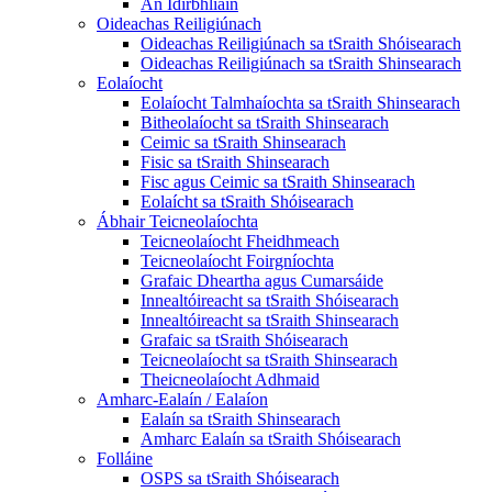
An Idirbhliain
Oideachas Reiligiúnach
Oideachas Reiligiúnach sa tSraith Shóisearach
Oideachas Reiligiúnach sa tSraith Shinsearach
Eolaíocht
Eolaíocht Talmhaíochta sa tSraith Shinsearach
Bitheolaíocht sa tSraith Shinsearach
Ceimic sa tSraith Shinsearach
Fisic sa tSraith Shinsearach
Fisc agus Ceimic sa tSraith Shinsearach
Eolaícht sa tSraith Shóisearach
Ábhair Teicneolaíochta
Teicneolaíocht Fheidhmeach
Teicneolaíocht Foirgníochta
Grafaic Dheartha agus Cumarsáide
Innealtóireacht sa tSraith Shóisearach
Innealtóireacht sa tSraith Shinsearach
Grafaic sa tSraith Shóisearach
Teicneolaíocht sa tSraith Shinsearach
Theicneolaíocht Adhmaid
Amharc-Ealaín / Ealaíon
Ealaín sa tSraith Shinsearach
Amharc Ealaín sa tSraith Shóisearach
Folláine
OSPS sa tSraith Shóisearach