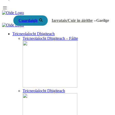
Cuardaigh
Iarratais/Cuir in áirithe
Gaeilge
Teicneolaíocht Dhigiteach
Teicneolaíocht Dhigiteach – Fáilte
Teicneolaíocht Dhigiteach