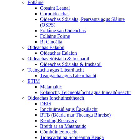
Folláine
Cosaint Leanaí
Corpoideachas
Oideachas Sóisialta, Pearsanta agus Sláinte
(OSPS)
Folláine san Oideachas
Folláine Foirne
Bí Cineálta
Oideachas Ealaíon
Oideachas Ealaíon
Oideachas Sóisialta & Imshaoil
Oideachas Sóisialta & Imshaoil
Teangacha agus Litearthacht
Teangacha agus Litearthacht
ETIM
Matamaitic
Eolaíocht, Teicneolaíocht agus Innealtóireacht
Oideachas Ionchuimsitheach
DEIS
Ionchuimsiú agus Éagsúlacht
BTB (Béarla mar Theanga Bhreise)
Reading Recovery
Breith ar an Matamaitic
Cómhúinteoireacht
Tionscadal na Scoileanna Beaga