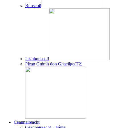
Bunscoil
Iar-bhunscoil
Plean Gnímh don Ghaeilge(T2)
Ceannaireacht
Ceannaireacht – Fáilte