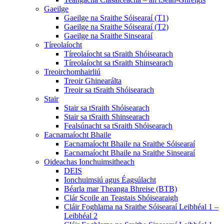
Gaeilge
Gaeilge na Sraithe Sóisearaí (T1)
Gaeilge na Sraithe Sóisearaí (T2)
Gaeilge na Sraithe Sinsearaí
Tíreolaíocht
Tíreolaíocht sa tSraith Shóisearach
Tíreolaíocht sa tSraith Shinsearach
Treoirchomhairliú
Treoir Ghinearálta
Treoir sa tSraith Shóisearach
Stair
Stair sa tSraith Shóisearach
Stair sa tSraith Shinsearach
Fealsúnacht sa tSraith Shóisearach
Eacnamaíocht Bhaile
Eacnamaíocht Bhaile na Sraithe Sóisearaí
Eacnamaíocht Bhaile na Sraithe Sinsearaí
Oideachas Ionchuimsitheach
DEIS
Ionchuimsiú agus Éagsúlacht
Béarla mar Theanga Bhreise (BTB)
Clár Scoile an Teastais Shóisearaigh
Cláir Foghlama na Sraithe Sóisearaí Leibhéal 1 –
Leibhéal 2