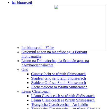
Iar-bhunscoil
Iar-bhunscoil – Fáilte
Gníomhú ar son na hAeráide agus Forbairt
Inbhuanaithe
Léann na Drámaíochta, na Scannán agus na
hAmharclannaíochta
Gnó
Cuntasaíocht sa tSraith Shinsearach
Staidéar Gnó sa tSraith Shóisearach
Staidéar Gnó sa tSraith Shinsearach
Eacnamaíocht sa tSraith Shinsearach
Léann Clasaiceach
Léann Clasaiceach sa tSraith Shóisearach
Léann Clasaiceach sa tSraith Shinsearach
Teangacha Clasaiceacha – An Laidin
Teangacha Clasaiceacha – an tSean-Ghréigis