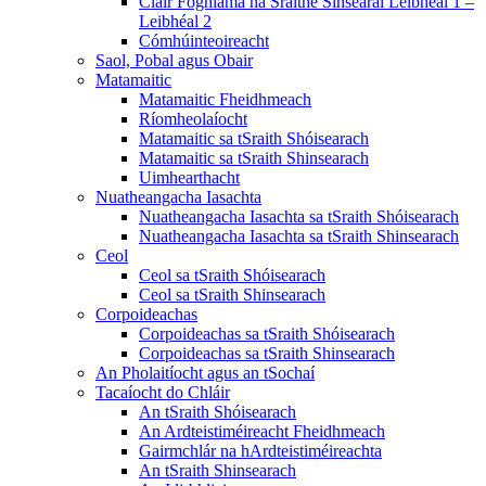
Cláir Foghlama na Sraithe Sinsearaí Leibhéal 1 –
Leibhéal 2
Cómhúinteoireacht
Saol, Pobal agus Obair
Matamaitic
Matamaitic Fheidhmeach
Ríomheolaíocht
Matamaitic sa tSraith Shóisearach
Matamaitic sa tSraith Shinsearach
Uimhearthacht
Nuatheangacha Iasachta
Nuatheangacha Iasachta sa tSraith Shóisearach
Nuatheangacha Iasachta sa tSraith Shinsearach
Ceol
Ceol sa tSraith Shóisearach
Ceol sa tSraith Shinsearach
Corpoideachas
Corpoideachas sa tSraith Shóisearach
Corpoideachas sa tSraith Shinsearach
An Pholaitíocht agus an tSochaí
Tacaíocht do Chláir
An tSraith Shóisearach
An Ardteistiméireacht Fheidhmeach
Gairmchlár na hArdteistiméireachta
An tSraith Shinsearach