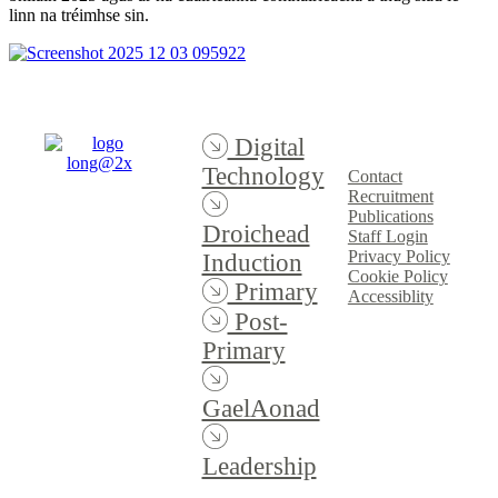
linn na tréimhse sin.
Digital
Technology
Contact
Recruitment
Publications
Droichead
Staff Login
Privacy Policy
Induction
Cookie Policy
Primary
Accessiblity
Post-
Primary
GaelAonad
Leadership