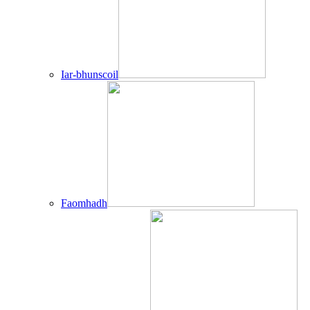
Iar-bhunscoil
Faomhadh