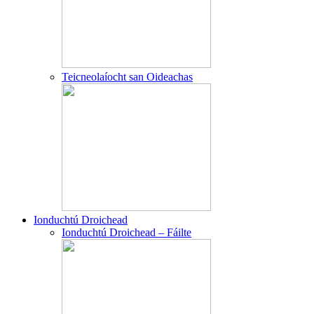
Teicneolaíocht san Oideachas
Ionduchtú Droichead
Ionduchtú Droichead – Fáilte