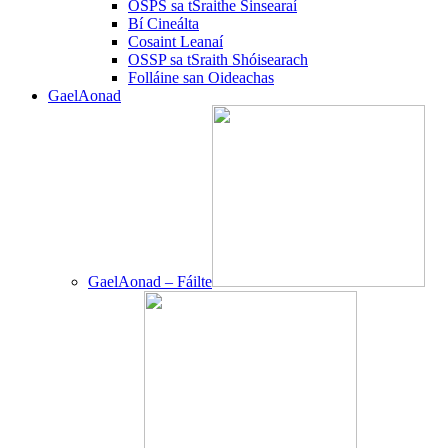
OSPS sa tSraithe Sinsearaí
Bí Cineálta
Cosaint Leanaí
OSSP sa tSraith Shóisearach
Folláine san Oideachas
GaelAonad
GaelAonad – Fáilte