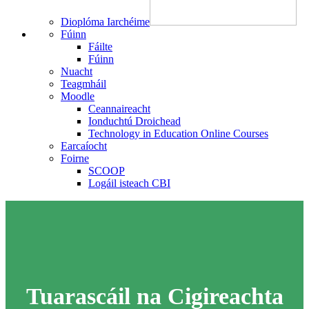
Dioplóma Iarchéime
Fúinn
Fáilte
Fúinn
Nuacht
Teagmháil
Moodle
Ceannaireacht
Ionduchtú Droichead
Technology in Education Online Courses
Earcaíocht
Foirne
SCOOP
Logáil isteach CBI
Tuarascáil na Cigireachta