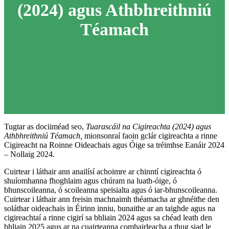
(2024) agus Athbhreithniú
Téamach
Tugtar as dociiméad seo,
Tuarascáil na Cigireachta (2024) agus
Athbhreithniú Téamach,
mionsonraí faoin gclár cigireachta a rinne
Cigireacht na Roinne Oideachais agus Óige sa tréimhse Eanáir 2024
– Nollaig 2024.
Cuirtear i láthair ann anailísí achoimre ar chinntí cigireachta ó
shuíomhanna fhoghlaim agus chúram na luath-óige, ó
bhunscoileanna, ó scoileanna speisialta agus ó iar-bhunscoileanna.
Cuirtear i láthair ann freisin machnaimh théamacha ar ghnéithe den
soláthar oideachais in Éirinn inniu, bunaithe ar an taighde agus na
cigireachtaí a rinne cigirí sa bhliain 2024 agus sa chéad leath den
bhliain 2025 agus ar na cuairteanna comhairleacha a thug siad le