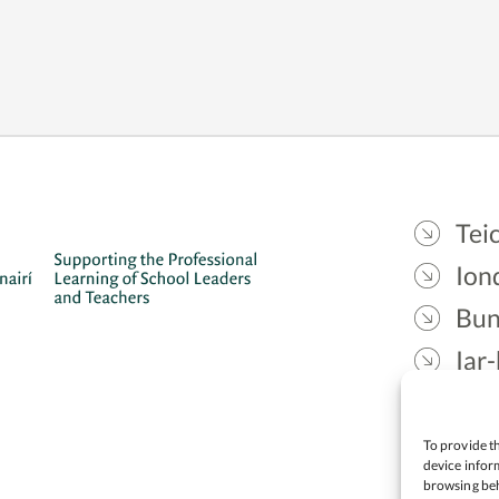
Teic
Ion
Bun
Iar-
Gae
Cea
To provide th
device inform
browsing beh