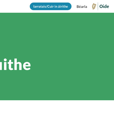
Iarratais/Cuir in áirithe
Béarla
uithe