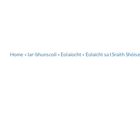
Home
Iar-bhunscoil
Eolaíocht
Eolaícht sa tSraith Shóis