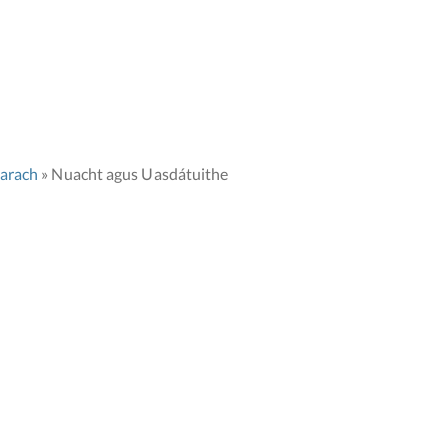
earach
Nuacht agus Uasdátuithe