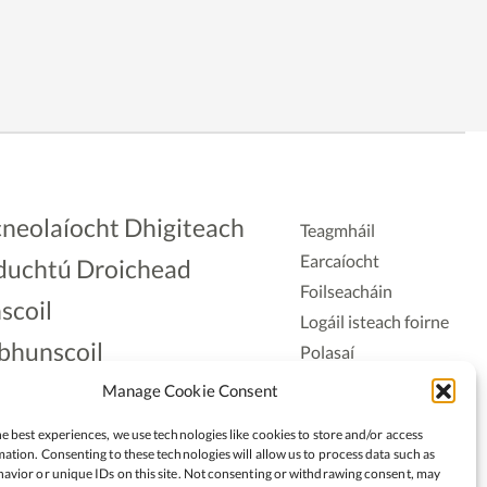
neolaíocht Dhigiteach
Teagmháil
Earcaíocht
duchtú Droichead
Foilseacháin
scoil
Logáil isteach foirne
bhunscoil
Polasaí
Príobháideachais
lAonad
Manage Cookie Consent
Polasaí Fianáin
nnaireacht
e best experiences, we use technologies like cookies to store and/or access
Rochtain
ation. Consenting to these technologies will allow us to process data such as
avior or unique IDs on this site. Not consenting or withdrawing consent, may