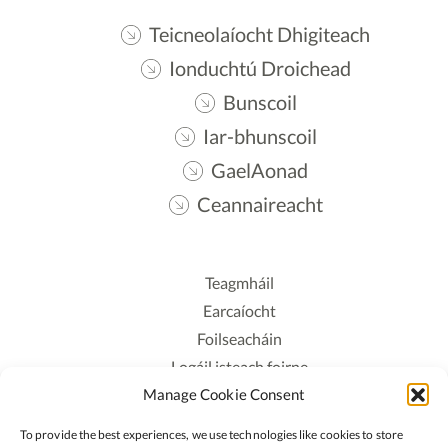
Teicneolaíocht Dhigiteach
Ionduchtú Droichead
Bunscoil
Iar-bhunscoil
GaelAonad
Ceannaireacht
Teagmháil
Earcaíocht
Foilseacháin
Logáil isteach foirne
Manage Cookie Consent
Polasaí Príobháideachais
Polasaí Fianáin
To provide the best experiences, we use technologies like cookies to store