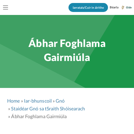
Béarla
Iarratais/Cuir in áirithe
Ábhar Foghlama
Gairmiúla
Home
Iar-bhunscoil
Gnó
Staidéar Gnó sa tSraith Shóisearach
Ábhar Foghlama Gairmiúla