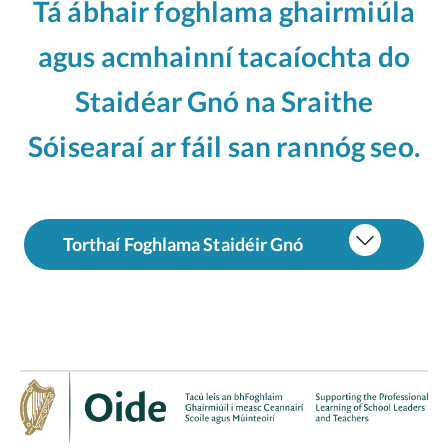
Tá ábhair foghlama ghairmiúla
agus acmhainní tacaíochta do
Staidéar Gnó na Sraithe
Sóisearaí ar fáil san rannóg seo.
Torthaí Foghlama Staidéir Gnó