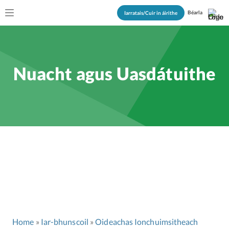
Béarla
Iarratais/Cuir in áirithe
Nuacht agus Uasdátuithe
Home
Iar-bhunscoil
Oideachas Ionchuimsitheach