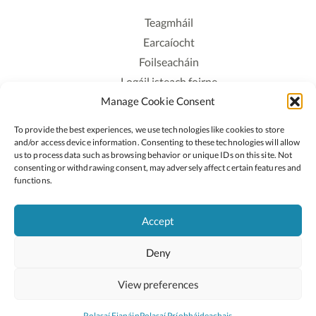
Teagmháil
Earcaíocht
Foilseacháin
Logáil isteach foirne
Manage Cookie Consent
Polasaí Príobháideachais
Polasaí Fianáin
To provide the best experiences, we use technologies like cookies to store
Rochtain
and/or access device information. Consenting to these technologies will allow
us to process data such as browsing behavior or unique IDs on this site. Not
consenting or withdrawing consent, may adversely affect certain features and
Lean:
functions.
Accept
2026 © Cóipcheart Oide
Deny
Scoilnet
An Roinn Oideachais agus Óige
An Chomhairle Náisiúnta Curaclaim agus Measúnachta
View preferences
(CNCM)
Curaclam ar líne
Polasaí Fianáin
Polasaí Príobháideachais