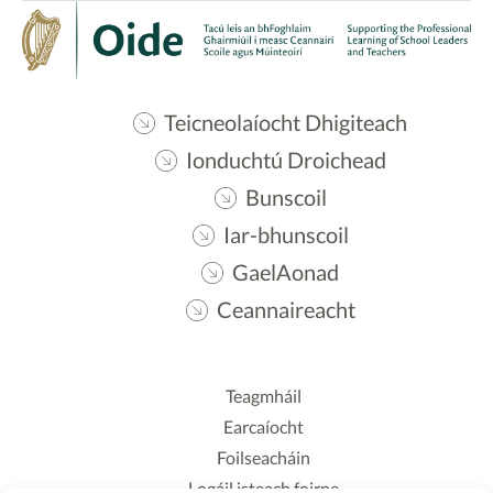
Teicneolaíocht Dhigiteach
Ionduchtú Droichead
Bunscoil
Iar-bhunscoil
GaelAonad
Ceannaireacht
Teagmháil
Earcaíocht
Foilseacháin
Logáil isteach foirne