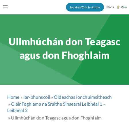
Béarla
Iarratais/Cuir in áirithe
Ullmhúchán don Teagasc
agus don Fhoghlaim
Home
Iar-bhunscoil
Oideachas Ionchuimsitheach
Cláir Foghlama na Sraithe Sinsearaí Leibhéal 1 –
Leibhéal 2
Ullmhúchán don Teagasc agus don Fhoghlaim