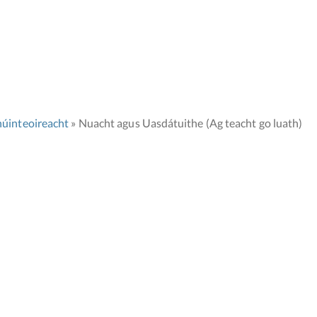
úinteoireacht
Nuacht agus Uasdátuithe (Ag teacht go luath)