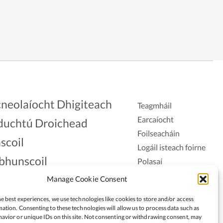
neolaíocht Dhigiteach
Teagmháil
Earcaíocht
duchtú Droichead
Foilseacháin
scoil
Logáil isteach foirne
bhunscoil
Polasaí
Príobháideachais
lAonad
Manage Cookie Consent
Polasaí Fianáin
nnaireacht
e best experiences, we use technologies like cookies to store and/or access
Rochtain
ation. Consenting to these technologies will allow us to process data such as
avior or unique IDs on this site. Not consenting or withdrawing consent, may