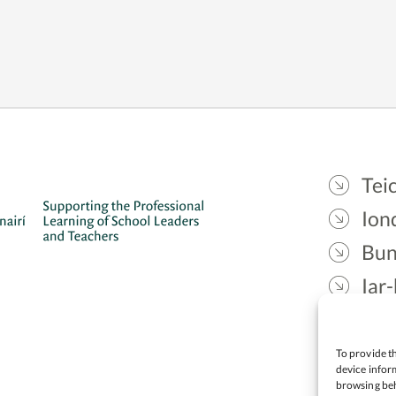
Teic
Ion
Bun
Iar-
Gae
Cea
To provide th
device inform
browsing beh