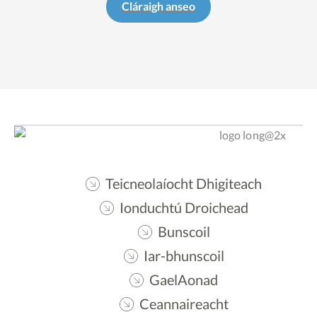
Cláraigh anseo
Teicneolaíocht Dhigiteach
Ionduchtú Droichead
Bunscoil
Iar-bhunscoil
GaelAonad
Ceannaireacht