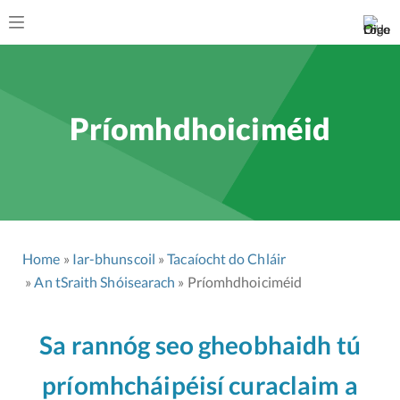
Príomhdhoiciméid
Home
Iar-bhunscoil
Tacaíocht do Chláir
An tSraith Shóisearach
Príomhdhoiciméid
Sa rannóg seo gheobhaidh tú
príomhcháipéisí curaclaim a