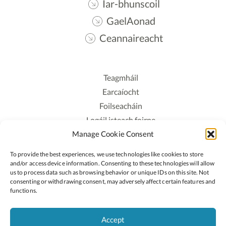
Iar-bhunscoil
GaelAonad
Ceannaireacht
Teagmháil
Earcaíocht
Foilseacháin
Logáil isteach foirne
Manage Cookie Consent
Polasaí Príobháideachais
Polasaí Fianáin
To provide the best experiences, we use technologies like cookies to store
Rochtain
and/or access device information. Consenting to these technologies will allow
us to process data such as browsing behavior or unique IDs on this site. Not
consenting or withdrawing consent, may adversely affect certain features and
Lean:
functions.
Accept