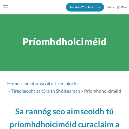
Béarla
Iarratais/Cuir in áirithe
Príomhdhoiciméid
Home
Iar-bhunscoil
Tíreolaíocht
Tíreolaíocht sa tSraith Shóisearach
Príomhdhoiciméid
Sa rannóg seo aimseoidh tú
príomhdhoiciméid curaclaim a