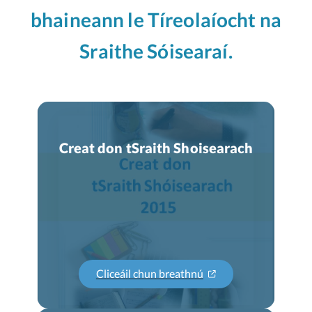
bhaineann le
Tíreolaíocht na
Sraithe Sóisearaí
.
Creat don tSraith Shoisearach
Cliceáil chun breathnú