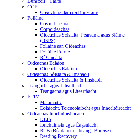
Bunscoil – Fáilte
CCB
Creatchuraclam na Bunscoile
Folláine
Cosaint Leanaí
Corpoideachas
Oideachas Sóisialta, Pearsanta agus Sláinte
(OSPS)
Folláine san Oideachas
Folláine Foirne
Bí Cineálta
Oideachas Ealaíon
Oideachas Ealaíon
Oideachas Sóisialta & Imshaoil
Oideachas Sóisialta & Imshaoil
Teangacha agus Litearthacht
Teangacha agus Litearthacht
ETIM
Matamaitic
Eolaíocht, Teicneolaíocht agus Innealtóireacht
Oideachas Ionchuimsitheach
DEIS
Ionchuimsiú agus Éagsúlacht
BTB (Béarla mar Theanga Bhreise)
Reading Recovery