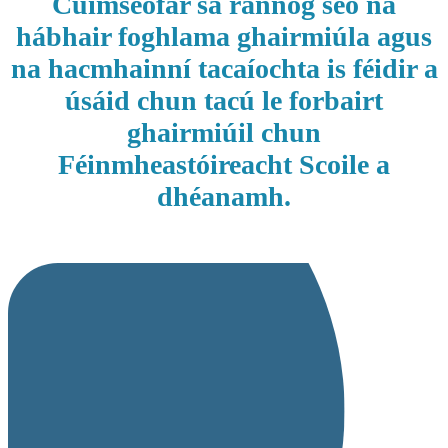
Cuimseofar sa rannóg seo na
hábhair foghlama ghairmiúla agus
na hacmhainní tacaíochta is féidir a
úsáid chun tacú le forbairt
ghairmiúil
chun
Féinmheastóireacht Scoile a
dhéanamh.
Acmhainní Oide