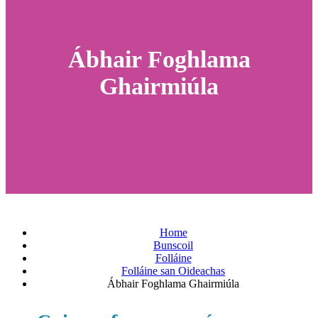
Ábhair Foghlama
Ghairmiúla
Home
Bunscoil
Folláine
Folláine san Oideachas
Ábhair Foghlama Ghairmiúla