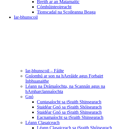
Breith ar an Matamaitic
Cómhúinteoireacht
Tionscadal na Scoileanna Beaga
Iar-bhunscoil
Iar-bhunscoil – Fáilte
Gníomhú ar son na hAeráide agus Forbairt
Inbhuanaithe
Léann na Drámaíochta, na Scannán agus na
hAmharclannaíochta
Gnó
Cuntasaíocht sa tSraith Shinsearach
Staidéar Gnó sa tSraith Shóisearach
Staidéar Gnó sa tSraith Shinsearach
Eacnamaíocht sa tSraith Shinsearach
Léann Clasaiceach
Léann Clasaiceach sa tSraith Shóisearach