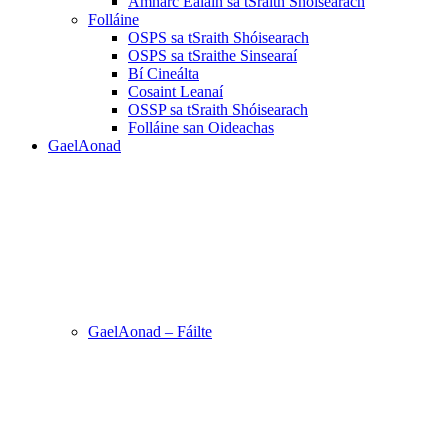
Amharc Ealaín sa tSraith Shóisearach
Folláine
OSPS sa tSraith Shóisearach
OSPS sa tSraithe Sinsearaí
Bí Cineálta
Cosaint Leanaí
OSSP sa tSraith Shóisearach
Folláine san Oideachas
GaelAonad
GaelAonad – Fáilte