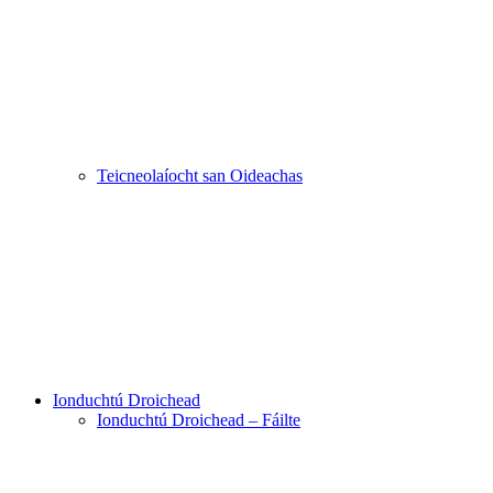
Teicneolaíocht san Oideachas
Ionduchtú Droichead
Ionduchtú Droichead – Fáilte