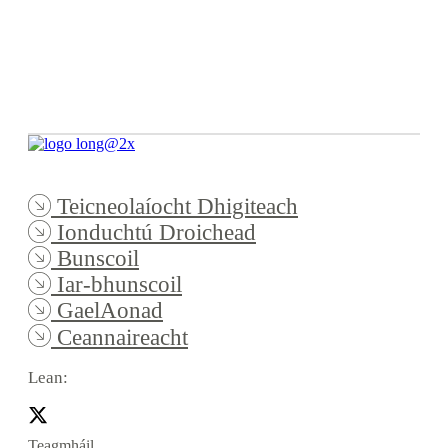
Teicneolaíocht Dhigiteach
Ionduchtú Droichead
Bunscoil
Iar-bhunscoil
GaelAonad
Ceannaireacht
Lean:
Teagmháil