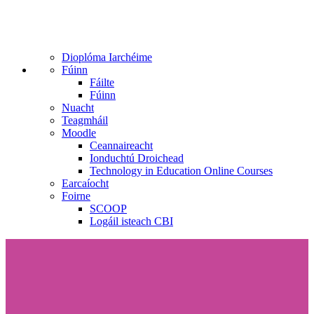
Dioplóma Iarchéime
Fúinn
Fáilte
Fúinn
Nuacht
Teagmháil
Moodle
Ceannaireacht
Ionduchtú Droichead
Technology in Education Online Courses
Earcaíocht
Foirne
SCOOP
Logáil isteach CBI