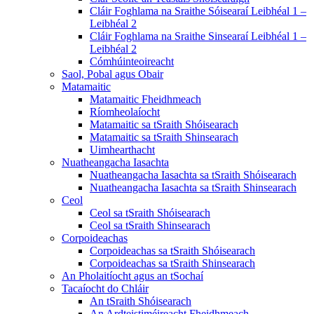
Cláir Foghlama na Sraithe Sóisearaí Leibhéal 1 –
Leibhéal 2
Cláir Foghlama na Sraithe Sinsearaí Leibhéal 1 –
Leibhéal 2
Cómhúinteoireacht
Saol, Pobal agus Obair
Matamaitic
Matamaitic Fheidhmeach
Ríomheolaíocht
Matamaitic sa tSraith Shóisearach
Matamaitic sa tSraith Shinsearach
Uimhearthacht
Nuatheangacha Iasachta
Nuatheangacha Iasachta sa tSraith Shóisearach
Nuatheangacha Iasachta sa tSraith Shinsearach
Ceol
Ceol sa tSraith Shóisearach
Ceol sa tSraith Shinsearach
Corpoideachas
Corpoideachas sa tSraith Shóisearach
Corpoideachas sa tSraith Shinsearach
An Pholaitíocht agus an tSochaí
Tacaíocht do Chláir
An tSraith Shóisearach
An Ardteistiméireacht Fheidhmeach