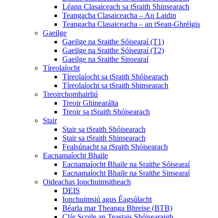
Léann Clasaiceach sa tSraith Shinsearach
Teangacha Clasaiceacha – An Laidin
Teangacha Clasaiceacha – an tSean-Ghréigis
Gaeilge
Gaeilge na Sraithe Sóisearaí (T1)
Gaeilge na Sraithe Sóisearaí (T2)
Gaeilge na Sraithe Sinsearaí
Tíreolaíocht
Tíreolaíocht sa tSraith Shóisearach
Tíreolaíocht sa tSraith Shinsearach
Treoirchomhairliú
Treoir Ghinearálta
Treoir sa tSraith Shóisearach
Stair
Stair sa tSraith Shóisearach
Stair sa tSraith Shinsearach
Fealsúnacht sa tSraith Shóisearach
Eacnamaíocht Bhaile
Eacnamaíocht Bhaile na Sraithe Sóisearaí
Eacnamaíocht Bhaile na Sraithe Sinsearaí
Oideachas Ionchuimsitheach
DEIS
Ionchuimsiú agus Éagsúlacht
Béarla mar Theanga Bhreise (BTB)
Clár Scoile an Teastais Shóisearaigh