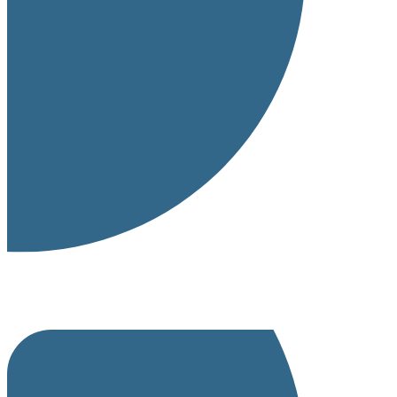
Ceardlanna ar Líne Oide