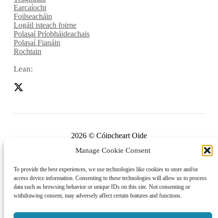
Earcaíocht
Foilseacháin
Logáil isteach foirne
Polasaí Príobháideachais
Polasaí Fianáin
Rochtain
Lean:
2026 © Cóipcheart Oide
Manage Cookie Consent
Scoilnet
An Roinn Oideachais agus Óige
To provide the best experiences, we use technologies like cookies to store and/or
access device information. Consenting to these technologies will allow us to process
An Chomhairle Náisiúnta Curaclaim agus Measúnachta
data such as browsing behavior or unique IDs on this site. Not consenting or
(CNCM)
withdrawing consent, may adversely affect certain features and functions.
Curaclam ar líne