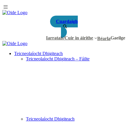
Cuardaigh
Iarratais/Cuir in áirithe
Gaeilge
Béarla
Teicneolaíocht Dhigiteach
Teicneolaíocht Dhigiteach – Fáilte
Teicneolaíocht Dhigiteach