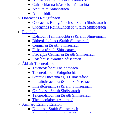
Gairmchlár na hArdteistiméireachta
An tSraith Shinsearach
An Idirbhliain
Oideachas Reiligiúnach
Oideachas Reiligiúnach sa tSraith Shóisearach
Oideachas Reiligiúnach sa tSraith Shinsearach
Eolaíocht
Eolaíocht Talmhaíochta sa tSraith Shinsearach
Bitheolaíocht sa tSraith Shinsearach
Ceimic sa tSraith Shinsearach
Fisic sa tSraith Shinsearach
Fisc agus Ceimic sa tSraith Shinsearach
Eolaícht sa tSraith Shóisearach
Ábhair Teicneolaíochta
Teicneolaíocht Fheidhmeach
Teicneolaíocht Foirgníochta
Grafaic Dheartha agus Cumarsáide
Innealtóireacht sa tSraith Shóisearach
Innealtóireacht sa tSraith Shinsearach
Grafaic sa tSraith Shóisearach
Teicneolaíocht sa tSraith Shinsearach
Theicneolaíocht Adhmaid
Amharc-Ealaín / Ealaíon
Ealaín sa tSraith Shinsearach