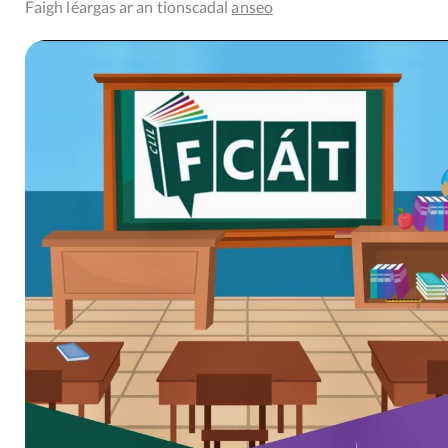
Faigh léargas ar an tionscadal
anseo