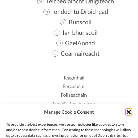
Teicneolaíocht Dhigiteach
Ionduchtú Droichead
Bunscoil
Iar-bhunscoil
GaelAonad
Ceannaireacht
Teagmháil
Earcaíocht
Foilseacháin
Logáil isteach foirne
Manage Cookie Consent
Polasaí Príobháideachais
Polasaí Fianáin
To provide the best experiences, we use technologies like cookies to store
Rochtain
and/or access device information. Consenting to these technologies will allow
us to process data such as browsing behavior or unique IDs on this site. Not