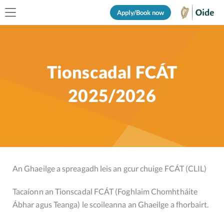
Apply/Book now
Tionscadal FCÁT
2025/2026
An Ghaeilge a spreagadh leis an gcur chuige FCÁT (CLIL)
Tacaíonn an Tionscadal FCÁT (Foghlaim Chomhtháite
Ábhar agus Teanga) le scoileanna an Ghaeilge a fhorbairt.