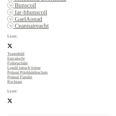
Bunscoil
Iar-bhunscoil
GaelAonad
Ceannaireacht
Lean:
Teagmháil
Earcaíocht
Foilseacháin
Logáil isteach foirne
Polasaí Príobháideachais
Polasaí Fianáin
Rochtain
Lean: