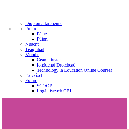
Dioplóma Iarchéime
Fúinn
Fáilte
Fúinn
Nuacht
Teagmháil
Moodle
Ceannaireacht
Ionduchtú Droichead
Technology in Education Online Courses
Earcaíocht
Foirne
SCOOP
Logáil isteach CBI