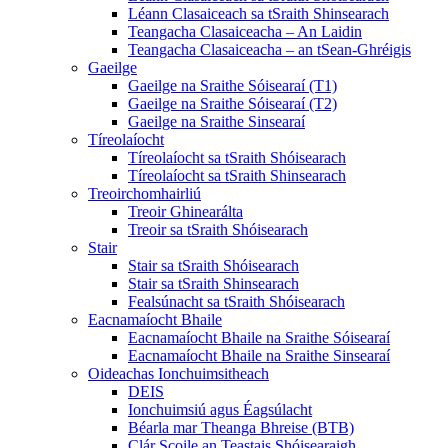
Léann Clasaiceach sa tSraith Shinsearach
Teangacha Clasaiceacha – An Laidin
Teangacha Clasaiceacha – an tSean-Ghréigis
Gaeilge
Gaeilge na Sraithe Sóisearaí (T1)
Gaeilge na Sraithe Sóisearaí (T2)
Gaeilge na Sraithe Sinsearaí
Tíreolaíocht
Tíreolaíocht sa tSraith Shóisearach
Tíreolaíocht sa tSraith Shinsearach
Treoirchomhairliú
Treoir Ghinearálta
Treoir sa tSraith Shóisearach
Stair
Stair sa tSraith Shóisearach
Stair sa tSraith Shinsearach
Fealsúnacht sa tSraith Shóisearach
Eacnamaíocht Bhaile
Eacnamaíocht Bhaile na Sraithe Sóisearaí
Eacnamaíocht Bhaile na Sraithe Sinsearaí
Oideachas Ionchuimsitheach
DEIS
Ionchuimsiú agus Éagsúlacht
Béarla mar Theanga Bhreise (BTB)
Clár Scoile an Teastais Shóisearaigh