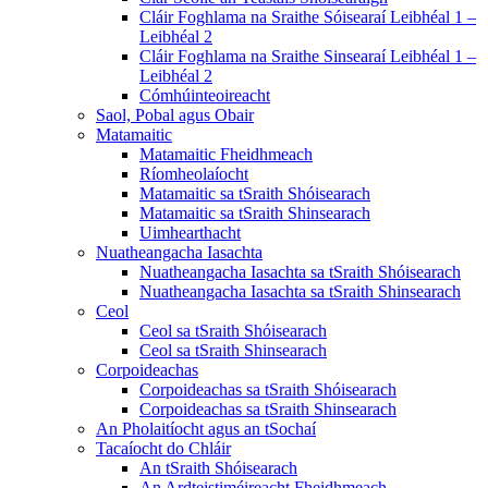
Cláir Foghlama na Sraithe Sóisearaí Leibhéal 1 –
Leibhéal 2
Cláir Foghlama na Sraithe Sinsearaí Leibhéal 1 –
Leibhéal 2
Cómhúinteoireacht
Saol, Pobal agus Obair
Matamaitic
Matamaitic Fheidhmeach
Ríomheolaíocht
Matamaitic sa tSraith Shóisearach
Matamaitic sa tSraith Shinsearach
Uimhearthacht
Nuatheangacha Iasachta
Nuatheangacha Iasachta sa tSraith Shóisearach
Nuatheangacha Iasachta sa tSraith Shinsearach
Ceol
Ceol sa tSraith Shóisearach
Ceol sa tSraith Shinsearach
Corpoideachas
Corpoideachas sa tSraith Shóisearach
Corpoideachas sa tSraith Shinsearach
An Pholaitíocht agus an tSochaí
Tacaíocht do Chláir
An tSraith Shóisearach
An Ardteistiméireacht Fheidhmeach