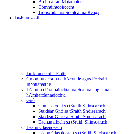
Breith ar an Matamaitic
Cómhúinteoireacht
Tionscadal na Scoileanna Beaga
Iar-bhunscoil
Iar-bhunscoil – Fáilte
Gníomhú ar son na hAeráide agus Forbairt
Inbhuanaithe
Léann na Drámaíochta, na Scannán agus na
hAmharclannaíochta
Gnó
Cuntasaíocht sa tSraith Shinsearach
Staidéar Gnó sa tSraith Shóisearach
Staidéar Gnó sa tSraith Shinsearach
Eacnamaíocht sa tSraith Shinsearach
Léann Clasaiceach
Léann Clasaiceach sa tSraith Shóisearach