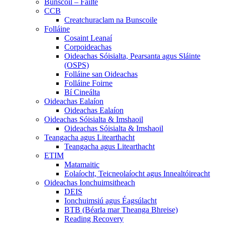
Bunscoil – Fáilte
CCB
Creatchuraclam na Bunscoile
Folláine
Cosaint Leanaí
Corpoideachas
Oideachas Sóisialta, Pearsanta agus Sláinte
(OSPS)
Folláine san Oideachas
Folláine Foirne
Bí Cineálta
Oideachas Ealaíon
Oideachas Ealaíon
Oideachas Sóisialta & Imshaoil
Oideachas Sóisialta & Imshaoil
Teangacha agus Litearthacht
Teangacha agus Litearthacht
ETIM
Matamaitic
Eolaíocht, Teicneolaíocht agus Innealtóireacht
Oideachas Ionchuimsitheach
DEIS
Ionchuimsiú agus Éagsúlacht
BTB (Béarla mar Theanga Bhreise)
Reading Recovery