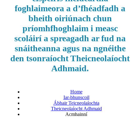
foghlaimeora a d’fhéadfadh a
bheith oiriúnach chun
príomhfhoghlaim i measc
scoláirí a spreagadh ar fud na
snáitheanna agus na ngnéithe
den tsonraíocht Theicneolaíocht
Adhmaid.
Home
Iar-bhunscoil
Ábhair Teicneolaíochta
Theicneolaíocht Adhmaid
Acmhainní