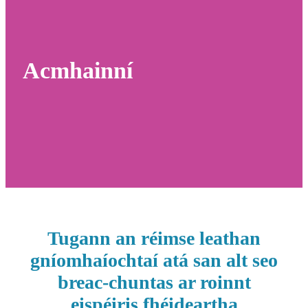
Acmhainní
Tugann an réimse leathan
gníomhaíochtaí atá san alt seo
breac-chuntas ar roinnt
eispéiris fhéideartha