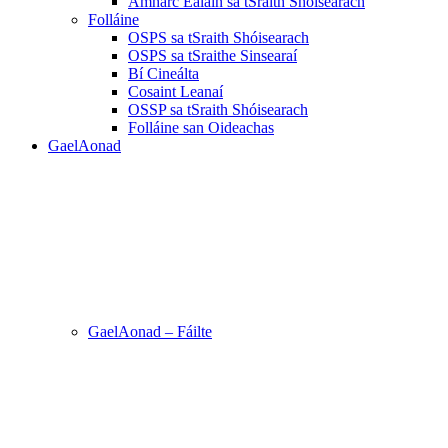
Amharc Ealaín sa tSraith Shóisearach
Folláine
OSPS sa tSraith Shóisearach
OSPS sa tSraithe Sinsearaí
Bí Cineálta
Cosaint Leanaí
OSSP sa tSraith Shóisearach
Folláine san Oideachas
GaelAonad
GaelAonad – Fáilte