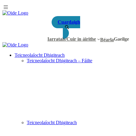
Cuardaigh
Iarratais/Cuir in áirithe
Gaeilge
Béarla
Teicneolaíocht Dhigiteach
Teicneolaíocht Dhigiteach – Fáilte
Teicneolaíocht Dhigiteach