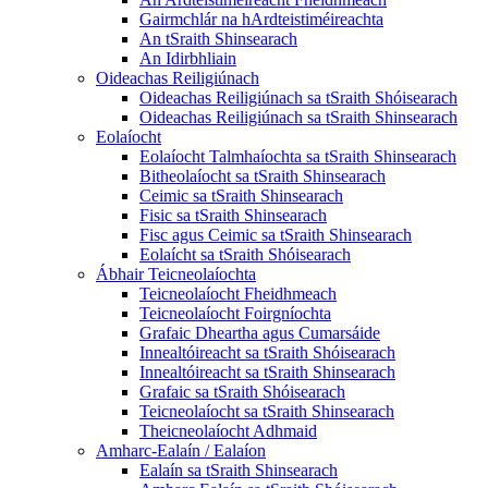
Gairmchlár na hArdteistiméireachta
An tSraith Shinsearach
An Idirbhliain
Oideachas Reiligiúnach
Oideachas Reiligiúnach sa tSraith Shóisearach
Oideachas Reiligiúnach sa tSraith Shinsearach
Eolaíocht
Eolaíocht Talmhaíochta sa tSraith Shinsearach
Bitheolaíocht sa tSraith Shinsearach
Ceimic sa tSraith Shinsearach
Fisic sa tSraith Shinsearach
Fisc agus Ceimic sa tSraith Shinsearach
Eolaícht sa tSraith Shóisearach
Ábhair Teicneolaíochta
Teicneolaíocht Fheidhmeach
Teicneolaíocht Foirgníochta
Grafaic Dheartha agus Cumarsáide
Innealtóireacht sa tSraith Shóisearach
Innealtóireacht sa tSraith Shinsearach
Grafaic sa tSraith Shóisearach
Teicneolaíocht sa tSraith Shinsearach
Theicneolaíocht Adhmaid
Amharc-Ealaín / Ealaíon
Ealaín sa tSraith Shinsearach