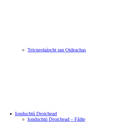
Teicneolaíocht san Oideachas
Ionduchtú Droichead
Ionduchtú Droichead – Fáilte