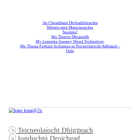
An Cheardlann Deileadóireachta
Máistir-rang Maircíneachta
Snoímis!
Mo Threoir Dhearaidh
My Learning Journey Wood Technology
Mo Thuras Forbairt Scileanna sa Teicneolaiocht Adhmaid –
Oide
Teicneolaíocht Dhigiteach
Ionduchtú Droichead