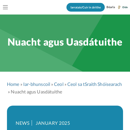
Béarla
Iarratais/Cuir in áirithe
Nuacht agus Uasdátuithe
Home
Iar-bhunscoil
Ceol
Ceol sa tSraith Shóisearach
Nuacht agus Uasdátuithe
NEWS
JANUARY 2025