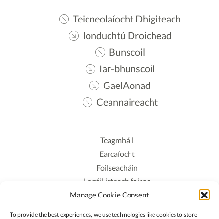
Teicneolaíocht Dhigiteach
Ionduchtú Droichead
Bunscoil
Iar-bhunscoil
GaelAonad
Ceannaireacht
Teagmháil
Earcaíocht
Foilseacháin
Logáil isteach foirne
Manage Cookie Consent
Polasaí Príobháideachais
Polasaí Fianáin
To provide the best experiences, we use technologies like cookies to store