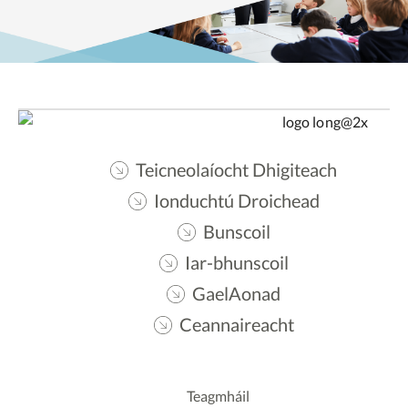
Teicneolaíocht Dhigiteach
Ionduchtú Droichead
Bunscoil
Iar-bhunscoil
GaelAonad
Ceannaireacht
Teagmháil