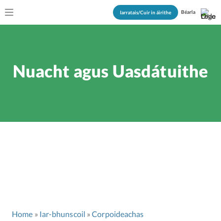
Béarla
Iarratais/Cuir in áirithe
Nuacht agus Uasdátuithe
Home
Iar-bhunscoil
Corpoideachas