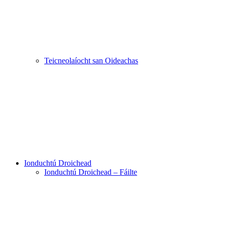
Teicneolaíocht san Oideachas
Ionduchtú Droichead
Ionduchtú Droichead – Fáilte