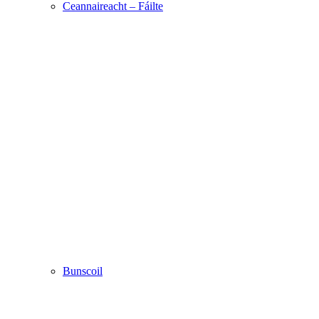
Ceannaireacht – Fáilte
Bunscoil