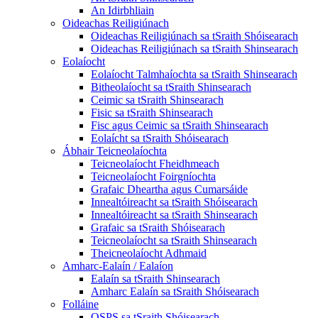
An Idirbhliain
Oideachas Reiligiúnach
Oideachas Reiligiúnach sa tSraith Shóisearach
Oideachas Reiligiúnach sa tSraith Shinsearach
Eolaíocht
Eolaíocht Talmhaíochta sa tSraith Shinsearach
Bitheolaíocht sa tSraith Shinsearach
Ceimic sa tSraith Shinsearach
Fisic sa tSraith Shinsearach
Fisc agus Ceimic sa tSraith Shinsearach
Eolaícht sa tSraith Shóisearach
Ábhair Teicneolaíochta
Teicneolaíocht Fheidhmeach
Teicneolaíocht Foirgníochta
Grafaic Dheartha agus Cumarsáide
Innealtóireacht sa tSraith Shóisearach
Innealtóireacht sa tSraith Shinsearach
Grafaic sa tSraith Shóisearach
Teicneolaíocht sa tSraith Shinsearach
Theicneolaíocht Adhmaid
Amharc-Ealaín / Ealaíon
Ealaín sa tSraith Shinsearach
Amharc Ealaín sa tSraith Shóisearach
Folláine
OSPS sa tSraith Shóisearach