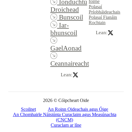
Ionduchtú
foirne
Polasaí
Droichead
Príobháideachais
Bunscoil
Polasaí Fianáin
Rochtain
Iar-
bhunscoil
Lean:
GaelAonad
Ceannaireacht
Lean:
2026 © Cóipcheart Oide
Scoilnet
An Roinn Oideachais agus Óige
An Chomhairle Náisiúnta Curaclaim agus Measúnachta
(CNCM)
Curaclam ar líne