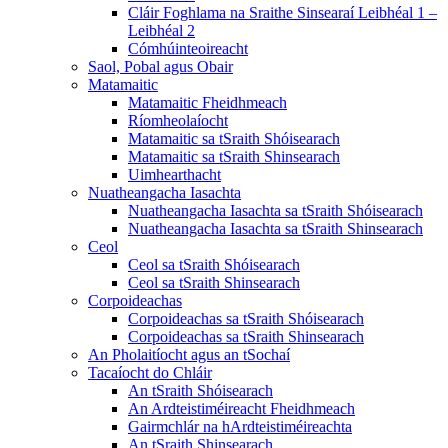
Cláir Foghlama na Sraithe Sinsearaí Leibhéal 1 –
Leibhéal 2
Cómhúinteoireacht
Saol, Pobal agus Obair
Matamaitic
Matamaitic Fheidhmeach
Ríomheolaíocht
Matamaitic sa tSraith Shóisearach
Matamaitic sa tSraith Shinsearach
Uimhearthacht
Nuatheangacha Iasachta
Nuatheangacha Iasachta sa tSraith Shóisearach
Nuatheangacha Iasachta sa tSraith Shinsearach
Ceol
Ceol sa tSraith Shóisearach
Ceol sa tSraith Shinsearach
Corpoideachas
Corpoideachas sa tSraith Shóisearach
Corpoideachas sa tSraith Shinsearach
An Pholaitíocht agus an tSochaí
Tacaíocht do Chláir
An tSraith Shóisearach
An Ardteistiméireacht Fheidhmeach
Gairmchlár na hArdteistiméireachta
An tSraith Shinsearach