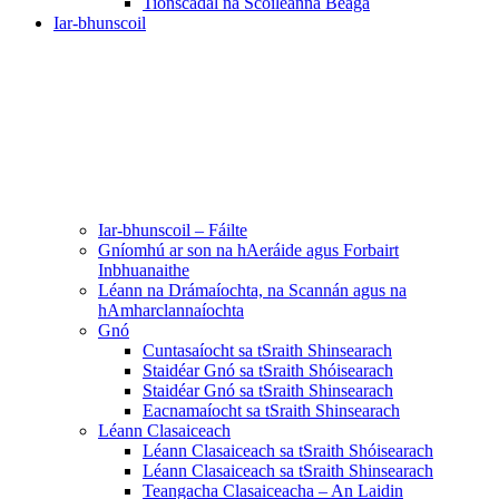
Tionscadal na Scoileanna Beaga
Iar-bhunscoil
Iar-bhunscoil – Fáilte
Gníomhú ar son na hAeráide agus Forbairt
Inbhuanaithe
Léann na Drámaíochta, na Scannán agus na
hAmharclannaíochta
Gnó
Cuntasaíocht sa tSraith Shinsearach
Staidéar Gnó sa tSraith Shóisearach
Staidéar Gnó sa tSraith Shinsearach
Eacnamaíocht sa tSraith Shinsearach
Léann Clasaiceach
Léann Clasaiceach sa tSraith Shóisearach
Léann Clasaiceach sa tSraith Shinsearach
Teangacha Clasaiceacha – An Laidin