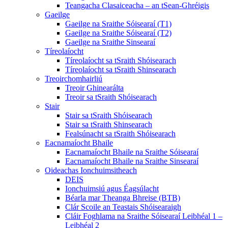
Teangacha Clasaiceacha – an tSean-Ghréigis
Gaeilge
Gaeilge na Sraithe Sóisearaí (T1)
Gaeilge na Sraithe Sóisearaí (T2)
Gaeilge na Sraithe Sinsearaí
Tíreolaíocht
Tíreolaíocht sa tSraith Shóisearach
Tíreolaíocht sa tSraith Shinsearach
Treoirchomhairliú
Treoir Ghinearálta
Treoir sa tSraith Shóisearach
Stair
Stair sa tSraith Shóisearach
Stair sa tSraith Shinsearach
Fealsúnacht sa tSraith Shóisearach
Eacnamaíocht Bhaile
Eacnamaíocht Bhaile na Sraithe Sóisearaí
Eacnamaíocht Bhaile na Sraithe Sinsearaí
Oideachas Ionchuimsitheach
DEIS
Ionchuimsiú agus Éagsúlacht
Béarla mar Theanga Bhreise (BTB)
Clár Scoile an Teastais Shóisearaigh
Cláir Foghlama na Sraithe Sóisearaí Leibhéal 1 –
Leibhéal 2