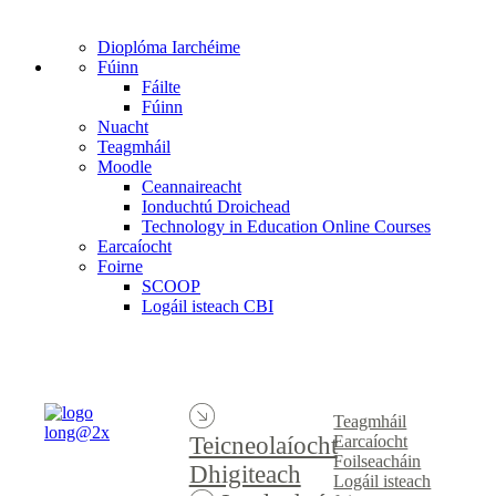
Dioplóma Iarchéime
Fúinn
Fáilte
Fúinn
Nuacht
Teagmháil
Moodle
Ceannaireacht
Ionduchtú Droichead
Technology in Education Online Courses
Earcaíocht
Foirne
SCOOP
Logáil isteach CBI
Teagmháil
Earcaíocht
Teicneolaíocht
Foilseacháin
Dhigiteach
Logáil isteach