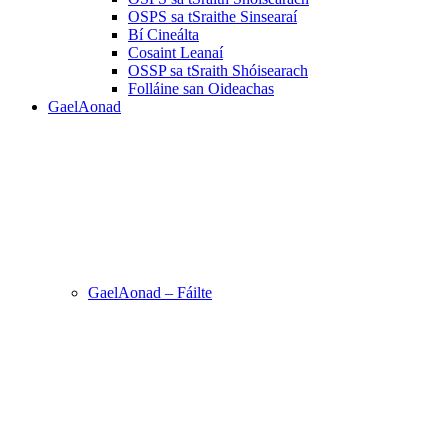
OSPS sa tSraithe Sinsearaí
Bí Cineálta
Cosaint Leanaí
OSSP sa tSraith Shóisearach
Folláine san Oideachas
GaelAonad
GaelAonad – Fáilte