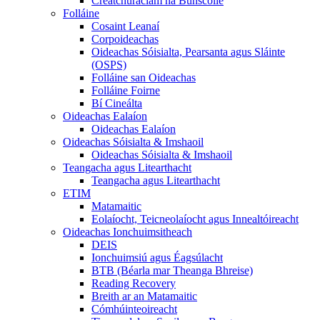
Creatchuraclam na Bunscoile
Folláine
Cosaint Leanaí
Corpoideachas
Oideachas Sóisialta, Pearsanta agus Sláinte
(OSPS)
Folláine san Oideachas
Folláine Foirne
Bí Cineálta
Oideachas Ealaíon
Oideachas Ealaíon
Oideachas Sóisialta & Imshaoil
Oideachas Sóisialta & Imshaoil
Teangacha agus Litearthacht
Teangacha agus Litearthacht
ETIM
Matamaitic
Eolaíocht, Teicneolaíocht agus Innealtóireacht
Oideachas Ionchuimsitheach
DEIS
Ionchuimsiú agus Éagsúlacht
BTB (Béarla mar Theanga Bhreise)
Reading Recovery
Breith ar an Matamaitic
Cómhúinteoireacht