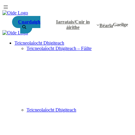
Cuardaigh
Iarratais/Cuir in
Gaeilge
Béarla
áirithe
Teicneolaíocht Dhigiteach
Teicneolaíocht Dhigiteach – Fáilte
Teicneolaíocht Dhigiteach