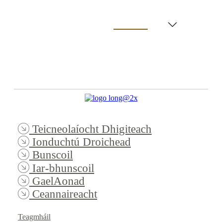
Text Placeholder
Teicneolaíocht Dhigiteach
Ionduchtú Droichead
Bunscoil
Iar-bhunscoil
GaelAonad
Ceannaireacht
Teagmháil