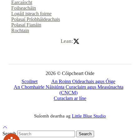
Earcaíocht
Foilseacháin
Logáil isteach foirne
Polasaí Príobháideachais
Polasaí Fianáin
Rochtain
Lean:
2026 © Cóipcheart Oide
Scoilnet
An Roinn Oideachais agus Óige
An Chomhairle Náisiúnta Curaclaim agus Measúnachta
(CNCM)
Curaclam ar líne
Suíomh deartha ag
Little Blue Studio
Back to Top
Search
Search