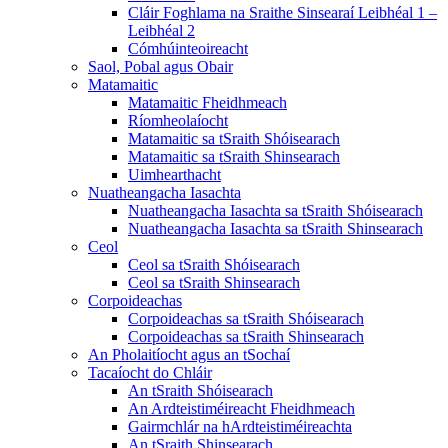
Cláir Foghlama na Sraithe Sinsearaí Leibhéal 1 –
Leibhéal 2
Cómhúinteoireacht
Saol, Pobal agus Obair
Matamaitic
Matamaitic Fheidhmeach
Ríomheolaíocht
Matamaitic sa tSraith Shóisearach
Matamaitic sa tSraith Shinsearach
Uimhearthacht
Nuatheangacha Iasachta
Nuatheangacha Iasachta sa tSraith Shóisearach
Nuatheangacha Iasachta sa tSraith Shinsearach
Ceol
Ceol sa tSraith Shóisearach
Ceol sa tSraith Shinsearach
Corpoideachas
Corpoideachas sa tSraith Shóisearach
Corpoideachas sa tSraith Shinsearach
An Pholaitíocht agus an tSochaí
Tacaíocht do Chláir
An tSraith Shóisearach
An Ardteistiméireacht Fheidhmeach
Gairmchlár na hArdteistiméireachta
An tSraith Shinsearach