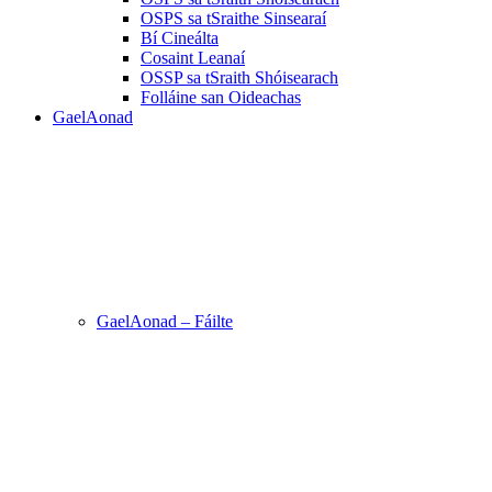
OSPS sa tSraithe Sinsearaí
Bí Cineálta
Cosaint Leanaí
OSSP sa tSraith Shóisearach
Folláine san Oideachas
GaelAonad
GaelAonad – Fáilte