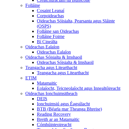
Creatchuraclam na Bunscoile
Folláine
Cosaint Leanaí
Corpoideachas
Oideachas Sóisialta, Pearsanta agus Sláinte
(OSPS)
Folláine san Oideachas
Folláine Foirne
Bí Cineálta
Oideachas Ealaíon
Oideachas Ealaíon
Oideachas Sóisialta & Imshaoil
Oideachas Sóisialta & Imshaoil
Teangacha agus Litearthacht
Teangacha agus Litearthacht
ETIM
Matamaitic
Eolaíocht, Teicneolaíocht agus Innealtóireacht
Oideachas Ionchuimsitheach
DEIS
Ionchuimsiú agus Éagsúlacht
BTB (Béarla mar Theanga Bhreise)
Reading Recovery
Breith ar an Matamaitic
Cómhúinteoireacht