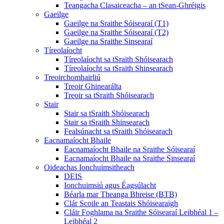
Teangacha Clasaiceacha – an tSean-Ghréigis
Gaeilge
Gaeilge na Sraithe Sóisearaí (T1)
Gaeilge na Sraithe Sóisearaí (T2)
Gaeilge na Sraithe Sinsearaí
Tíreolaíocht
Tíreolaíocht sa tSraith Shóisearach
Tíreolaíocht sa tSraith Shinsearach
Treoirchomhairliú
Treoir Ghinearálta
Treoir sa tSraith Shóisearach
Stair
Stair sa tSraith Shóisearach
Stair sa tSraith Shinsearach
Fealsúnacht sa tSraith Shóisearach
Eacnamaíocht Bhaile
Eacnamaíocht Bhaile na Sraithe Sóisearaí
Eacnamaíocht Bhaile na Sraithe Sinsearaí
Oideachas Ionchuimsitheach
DEIS
Ionchuimsiú agus Éagsúlacht
Béarla mar Theanga Bhreise (BTB)
Clár Scoile an Teastais Shóisearaigh
Cláir Foghlama na Sraithe Sóisearaí Leibhéal 1 –
Leibhéal 2