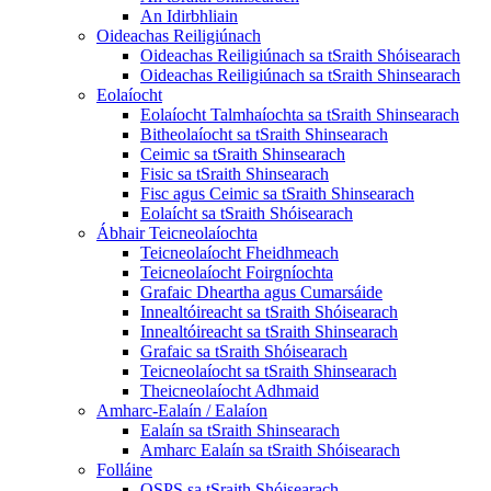
An Idirbhliain
Oideachas Reiligiúnach
Oideachas Reiligiúnach sa tSraith Shóisearach
Oideachas Reiligiúnach sa tSraith Shinsearach
Eolaíocht
Eolaíocht Talmhaíochta sa tSraith Shinsearach
Bitheolaíocht sa tSraith Shinsearach
Ceimic sa tSraith Shinsearach
Fisic sa tSraith Shinsearach
Fisc agus Ceimic sa tSraith Shinsearach
Eolaícht sa tSraith Shóisearach
Ábhair Teicneolaíochta
Teicneolaíocht Fheidhmeach
Teicneolaíocht Foirgníochta
Grafaic Dheartha agus Cumarsáide
Innealtóireacht sa tSraith Shóisearach
Innealtóireacht sa tSraith Shinsearach
Grafaic sa tSraith Shóisearach
Teicneolaíocht sa tSraith Shinsearach
Theicneolaíocht Adhmaid
Amharc-Ealaín / Ealaíon
Ealaín sa tSraith Shinsearach
Amharc Ealaín sa tSraith Shóisearach
Folláine
OSPS sa tSraith Shóisearach