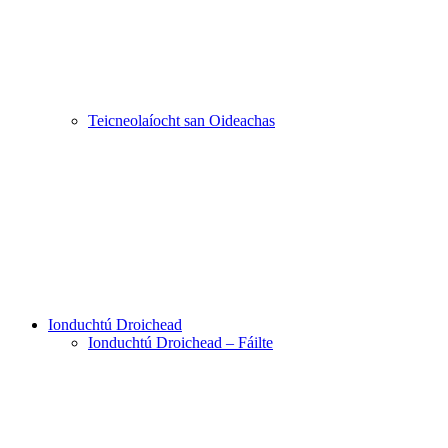
Teicneolaíocht san Oideachas
Ionduchtú Droichead
Ionduchtú Droichead – Fáilte