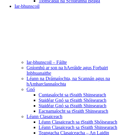
Tionscadal na Scoileanna Beaga
Iar-bhunscoil
Iar-bhunscoil – Fáilte
Gníomhú ar son na hAeráide agus Forbairt
Inbhuanaithe
Léann na Drámaíochta, na Scannán agus na
hAmharclannaíochta
Gnó
Cuntasaíocht sa tSraith Shinsearach
Staidéar Gnó sa tSraith Shóisearach
Staidéar Gnó sa tSraith Shinsearach
Eacnamaíocht sa tSraith Shinsearach
Léann Clasaiceach
Léann Clasaiceach sa tSraith Shóisearach
Léann Clasaiceach sa tSraith Shinsearach
Teangacha Clasaiceacha – An Laidin