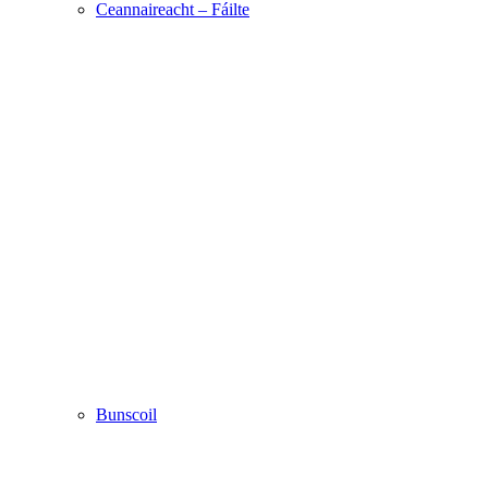
Ceannaireacht – Fáilte
Bunscoil