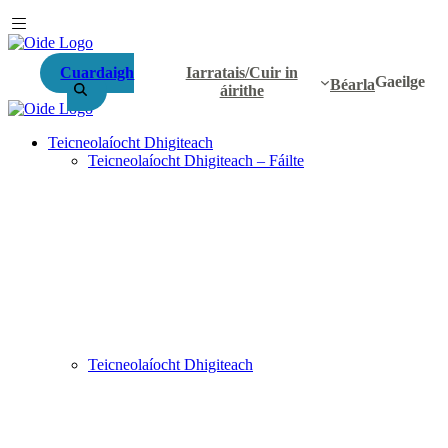
Cuardaigh
Iarratais/Cuir in
Gaeilge
Béarla
áirithe
Teicneolaíocht Dhigiteach
Teicneolaíocht Dhigiteach – Fáilte
Teicneolaíocht Dhigiteach