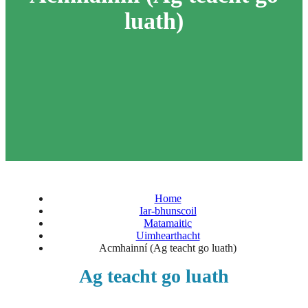
luath)
Home
Iar-bhunscoil
Matamaitic
Uimhearthacht
Acmhainní (Ag teacht go luath)
Ag teacht go luath