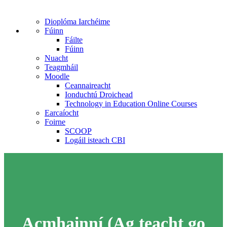
Dioplóma Iarchéime
Fúinn
Fáilte
Fúinn
Nuacht
Teagmháil
Moodle
Ceannaireacht
Ionduchtú Droichead
Technology in Education Online Courses
Earcaíocht
Foirne
SCOOP
Logáil isteach CBI
Acmhainní (Ag teacht go