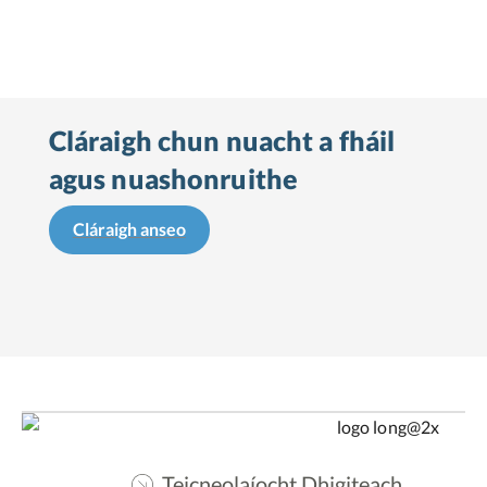
Cláraigh chun nuacht a fháil
agus nuashonruithe
Cláraigh anseo
Teicneolaíocht Dhigiteach