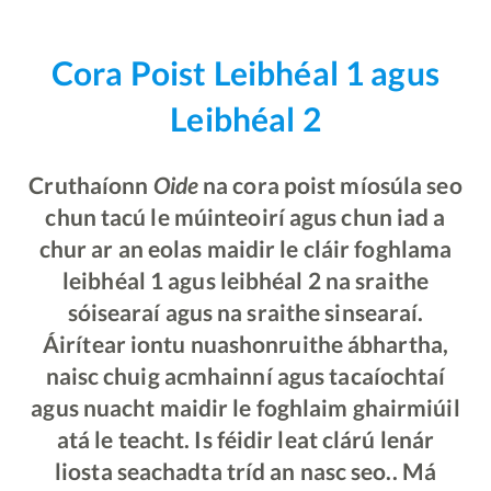
Cora Poist Leibhéal 1 agus
Leibhéal 2
Cruthaíonn
Oide
na cora poist míosúla seo
chun tacú le múinteoirí agus chun iad a
chur ar an eolas maidir le cláir foghlama
leibhéal 1 agus leibhéal 2 na sraithe
sóisearaí agus na sraithe sinsearaí.
Áirítear iontu nuashonruithe ábhartha,
naisc chuig acmhainní agus tacaíochtaí
agus nuacht maidir le foghlaim ghairmiúil
atá le teacht. Is féidir leat clárú lenár
liosta seachadta tríd an nasc seo.. Má