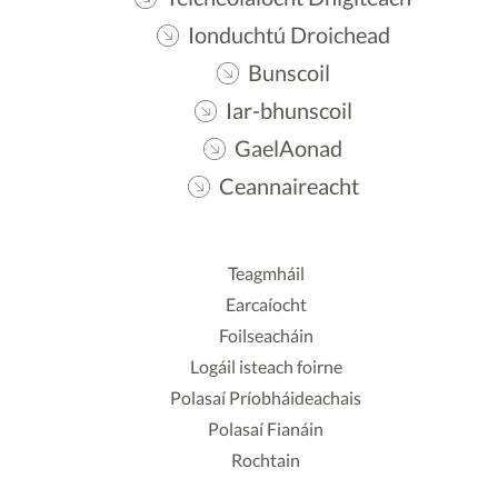
Ionduchtú Droichead
Bunscoil
Iar-bhunscoil
GaelAonad
Ceannaireacht
Teagmháil
Earcaíocht
Foilseacháin
Logáil isteach foirne
Polasaí Príobháideachais
Polasaí Fianáin
Rochtain