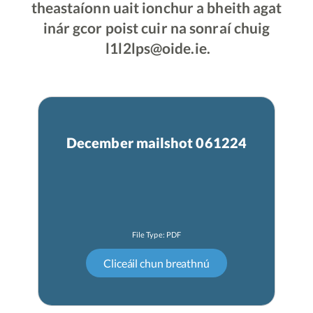
theastaíonn uait ionchur a bheith agat
inár gcor poist cuir na sonraí chuig
l1l2lps@oide.ie.
December mailshot 061224