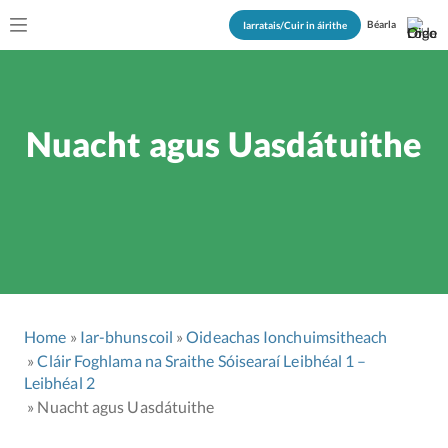
Béarla
Iarratais/Cuir in áirithe
Nuacht agus Uasdátuithe
Home
Iar-bhunscoil
Oideachas Ionchuimsitheach
Cláir Foghlama na Sraithe Sóisearaí Leibhéal 1 –
Leibhéal 2
Nuacht agus Uasdátuithe