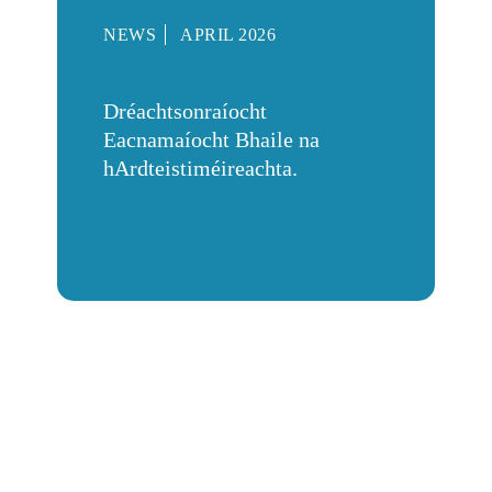
NEWS
APRIL 2026
Dréachtsonraíocht
Eacnamaíocht Bhaile na
hArdteistiméireachta.