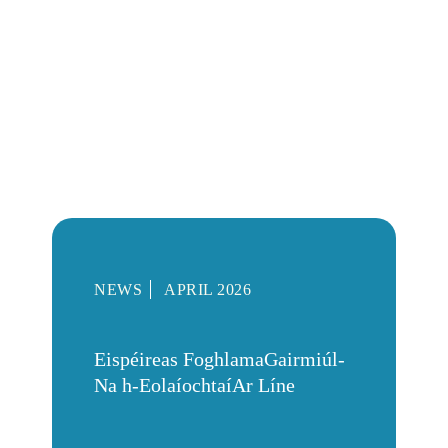
NEWS
APRIL 2026
Eispéireas FoghlamaGairmiúl-
Na h-EolaíochtaíAr Líne