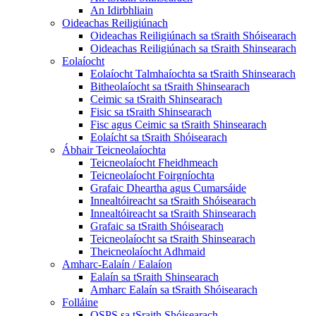
An Idirbhliain
Oideachas Reiligiúnach
Oideachas Reiligiúnach sa tSraith Shóisearach
Oideachas Reiligiúnach sa tSraith Shinsearach
Eolaíocht
Eolaíocht Talmhaíochta sa tSraith Shinsearach
Bitheolaíocht sa tSraith Shinsearach
Ceimic sa tSraith Shinsearach
Fisic sa tSraith Shinsearach
Fisc agus Ceimic sa tSraith Shinsearach
Eolaícht sa tSraith Shóisearach
Ábhair Teicneolaíochta
Teicneolaíocht Fheidhmeach
Teicneolaíocht Foirgníochta
Grafaic Dheartha agus Cumarsáide
Innealtóireacht sa tSraith Shóisearach
Innealtóireacht sa tSraith Shinsearach
Grafaic sa tSraith Shóisearach
Teicneolaíocht sa tSraith Shinsearach
Theicneolaíocht Adhmaid
Amharc-Ealaín / Ealaíon
Ealaín sa tSraith Shinsearach
Amharc Ealaín sa tSraith Shóisearach
Folláine
OSPS sa tSraith Shóisearach