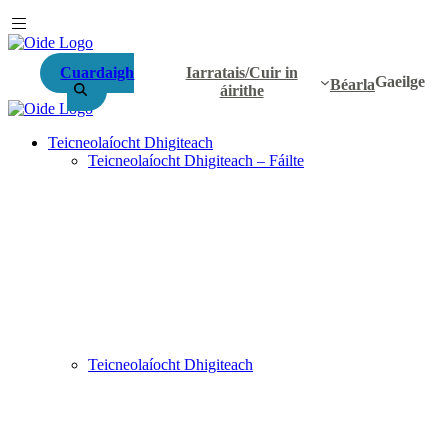
Cuardaigh
Iarratais/Cuir in
Gaeilge
Béarla
áirithe
Teicneolaíocht Dhigiteach
Teicneolaíocht Dhigiteach – Fáilte
Teicneolaíocht Dhigiteach