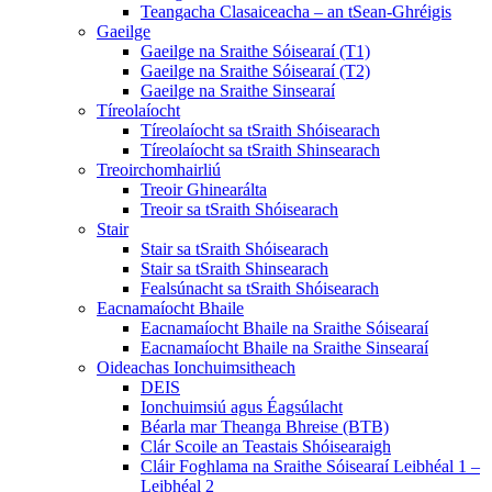
Teangacha Clasaiceacha – an tSean-Ghréigis
Gaeilge
Gaeilge na Sraithe Sóisearaí (T1)
Gaeilge na Sraithe Sóisearaí (T2)
Gaeilge na Sraithe Sinsearaí
Tíreolaíocht
Tíreolaíocht sa tSraith Shóisearach
Tíreolaíocht sa tSraith Shinsearach
Treoirchomhairliú
Treoir Ghinearálta
Treoir sa tSraith Shóisearach
Stair
Stair sa tSraith Shóisearach
Stair sa tSraith Shinsearach
Fealsúnacht sa tSraith Shóisearach
Eacnamaíocht Bhaile
Eacnamaíocht Bhaile na Sraithe Sóisearaí
Eacnamaíocht Bhaile na Sraithe Sinsearaí
Oideachas Ionchuimsitheach
DEIS
Ionchuimsiú agus Éagsúlacht
Béarla mar Theanga Bhreise (BTB)
Clár Scoile an Teastais Shóisearaigh
Cláir Foghlama na Sraithe Sóisearaí Leibhéal 1 –
Leibhéal 2