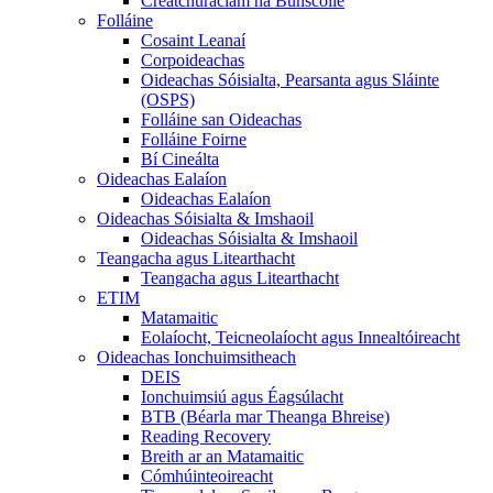
Creatchuraclam na Bunscoile
Folláine
Cosaint Leanaí
Corpoideachas
Oideachas Sóisialta, Pearsanta agus Sláinte
(OSPS)
Folláine san Oideachas
Folláine Foirne
Bí Cineálta
Oideachas Ealaíon
Oideachas Ealaíon
Oideachas Sóisialta & Imshaoil
Oideachas Sóisialta & Imshaoil
Teangacha agus Litearthacht
Teangacha agus Litearthacht
ETIM
Matamaitic
Eolaíocht, Teicneolaíocht agus Innealtóireacht
Oideachas Ionchuimsitheach
DEIS
Ionchuimsiú agus Éagsúlacht
BTB (Béarla mar Theanga Bhreise)
Reading Recovery
Breith ar an Matamaitic
Cómhúinteoireacht