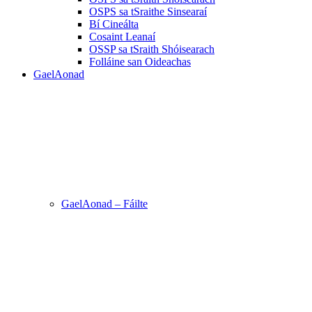
OSPS sa tSraithe Sinsearaí
Bí Cineálta
Cosaint Leanaí
OSSP sa tSraith Shóisearach
Folláine san Oideachas
GaelAonad
GaelAonad – Fáilte