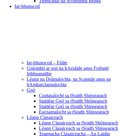
Tionscadal na Scoileanna Beaga
Iar-bhunscoil
Iar-bhunscoil – Fáilte
Gníomhú ar son na hAeráide agus Forbairt
Inbhuanaithe
Léann na Drámaíochta, na Scannán agus na
hAmharclannaíochta
Gnó
Cuntasaíocht sa tSraith Shinsearach
Staidéar Gnó sa tSraith Shóisearach
Staidéar Gnó sa tSraith Shinsearach
Eacnamaíocht sa tSraith Shinsearach
Léann Clasaiceach
Léann Clasaiceach sa tSraith Shóisearach
Léann Clasaiceach sa tSraith Shinsearach
Teangacha Clasaiceacha – An Laidin