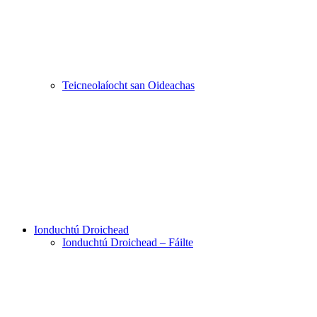
Teicneolaíocht san Oideachas
Ionduchtú Droichead
Ionduchtú Droichead – Fáilte