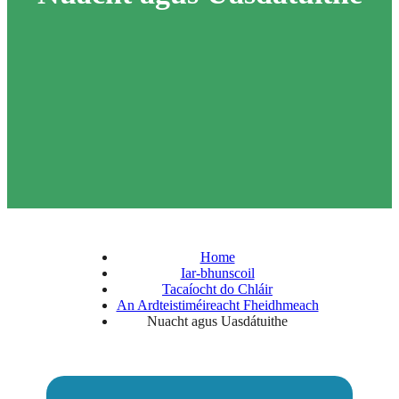
Home
Iar-bhunscoil
Tacaíocht do Chláir
An Ardteistiméireacht Fheidhmeach
Nuacht agus Uasdátuithe