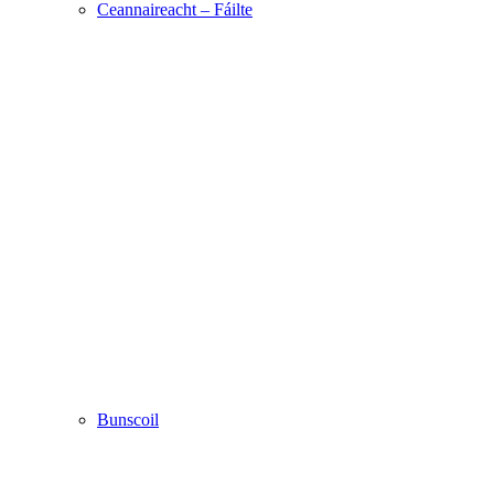
Ceannaireacht – Fáilte
Bunscoil