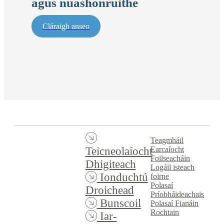
agus nuashonruithe
Cláraigh anseo
Teagmháil
Earcaíocht
Teicneolaíocht
Foilseacháin
Dhigiteach
Logáil isteach
Ionduchtú
foirne
Polasaí
Droichead
Príobháideachais
Bunscoil
Polasaí Fianáin
Rochtain
Iar-