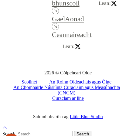
bhunscoil
Lean:
GaelAonad
Ceannaireacht
Lean:
2026 © Cóipcheart Oide
Scoilnet
An Roinn Oideachais agus Óige
An Chomhairle Náisiúnta Curaclaim agus Measúnachta
(CNCM)
Curaclam ar líne
Suíomh deartha ag
Little Blue Studio
Back to Top
Search
Search