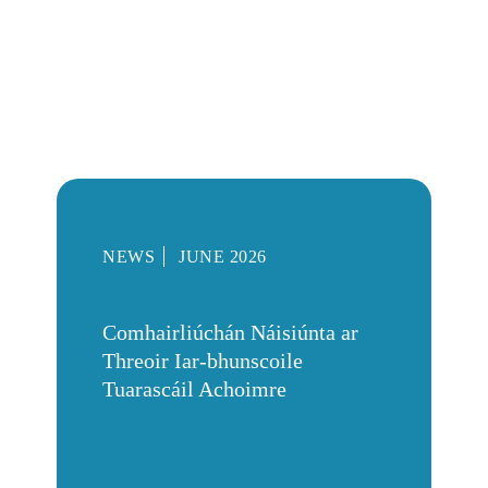
NEWS
JUNE 2026
Comhairliúchán Náisiúnta ar
Threoir Iar-bhunscoile
Tuarascáil Achoimre