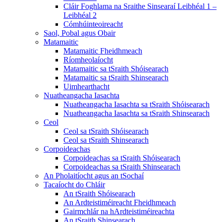
Cláir Foghlama na Sraithe Sinsearaí Leibhéal 1 –
Leibhéal 2
Cómhúinteoireacht
Saol, Pobal agus Obair
Matamaitic
Matamaitic Fheidhmeach
Ríomheolaíocht
Matamaitic sa tSraith Shóisearach
Matamaitic sa tSraith Shinsearach
Uimhearthacht
Nuatheangacha Iasachta
Nuatheangacha Iasachta sa tSraith Shóisearach
Nuatheangacha Iasachta sa tSraith Shinsearach
Ceol
Ceol sa tSraith Shóisearach
Ceol sa tSraith Shinsearach
Corpoideachas
Corpoideachas sa tSraith Shóisearach
Corpoideachas sa tSraith Shinsearach
An Pholaitíocht agus an tSochaí
Tacaíocht do Chláir
An tSraith Shóisearach
An Ardteistiméireacht Fheidhmeach
Gairmchlár na hArdteistiméireachta
An tSraith Shinsearach