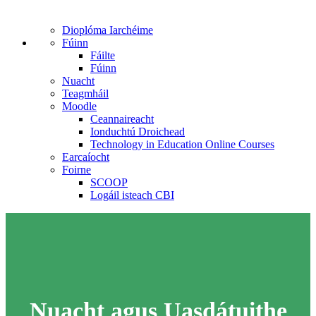
Dioplóma Iarchéime
Fúinn
Fáilte
Fúinn
Nuacht
Teagmháil
Moodle
Ceannaireacht
Ionduchtú Droichead
Technology in Education Online Courses
Earcaíocht
Foirne
SCOOP
Logáil isteach CBI
Nuacht agus Uasdátuithe