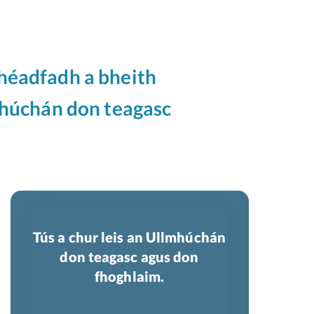
fhéadfadh a bheith
mhúchán don teagasc
Tús a chur leis an Ullmhúchán
don teagasc agus don
fhoghlaim.