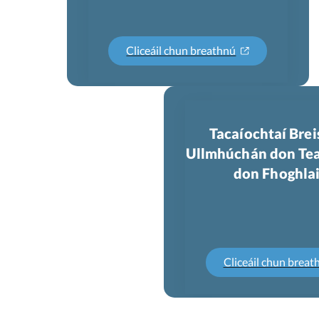
Cliceáil chun breathnú
Tacaíochtaí Brei
Ullmhúchán don Tea
don Fhoghla
Cliceáil chun breat