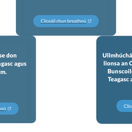
Cliceáil chun breathnú
se don
Ullmhúchá
lionsa an 
gasc agus
Bunscoil
im.
Teagasc 
hnú