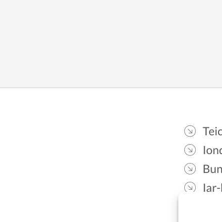
Teic
Ion
Bun
Iar-
Gae