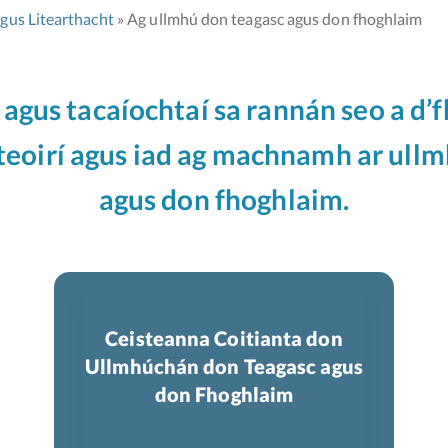
gus Litearthacht
Ag ullmhú don teagasc agus don fhoghlaim
 agus tacaíochtaí sa rannán seo a d’
eoirí agus iad ag machnamh ar ull
agus don fhoghlaim.
Ceisteanna Coitianta don
Ullmhúchán don Teagasc agus
don Fhoghlaim