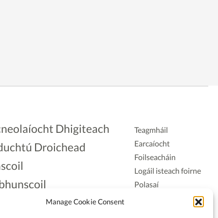
neolaíocht Dhigiteach
Teagmháil
Earcaíocht
duchtú Droichead
Foilseacháin
scoil
Logáil isteach foirne
bhunscoil
Polasaí
Príobháideachais
lAonad
Manage Cookie Consent
Polasaí Fianáin