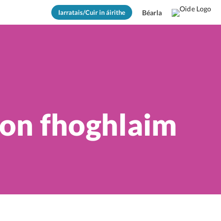
Iarratais/Cuir in áirithe
Béarla
don fhoghlaim