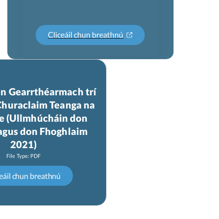
Cliceáil chun breathnú
n Gearrthéarmach trí
Churaclaim Teanga na
e (Ullmhúcháin don
agus don Fhoghlaim
2021)