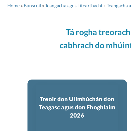
Home
Bunscoil
Teangacha agus Litearthacht
Teangacha a
Tá rogha treorach
cabhrach do mhúint
Treoir don Ullmhúchán don
Teagasc agus don Fhoghlaim
2026