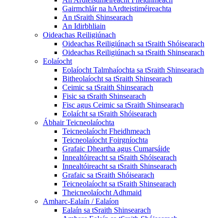
Gairmchlár na hArdteistiméireachta
An tSraith Shinsearach
An Idirbhliain
Oideachas Reiligiúnach
Oideachas Reiligiúnach sa tSraith Shóisearach
Oideachas Reiligiúnach sa tSraith Shinsearach
Eolaíocht
Eolaíocht Talmhaíochta sa tSraith Shinsearach
Bitheolaíocht sa tSraith Shinsearach
Ceimic sa tSraith Shinsearach
Fisic sa tSraith Shinsearach
Fisc agus Ceimic sa tSraith Shinsearach
Eolaícht sa tSraith Shóisearach
Ábhair Teicneolaíochta
Teicneolaíocht Fheidhmeach
Teicneolaíocht Foirgníochta
Grafaic Dheartha agus Cumarsáide
Innealtóireacht sa tSraith Shóisearach
Innealtóireacht sa tSraith Shinsearach
Grafaic sa tSraith Shóisearach
Teicneolaíocht sa tSraith Shinsearach
Theicneolaíocht Adhmaid
Amharc-Ealaín / Ealaíon
Ealaín sa tSraith Shinsearach