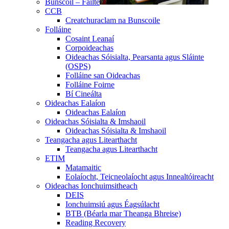
Bunscoil – Fáilte
CCB
Creatchuraclam na Bunscoile
Folláine
Cosaint Leanaí
Corpoideachas
Oideachas Sóisialta, Pearsanta agus Sláinte
(OSPS)
Folláine san Oideachas
Folláine Foirne
Bí Cineálta
Oideachas Ealaíon
Oideachas Ealaíon
Oideachas Sóisialta & Imshaoil
Oideachas Sóisialta & Imshaoil
Teangacha agus Litearthacht
Teangacha agus Litearthacht
ETIM
Matamaitic
Eolaíocht, Teicneolaíocht agus Innealtóireacht
Oideachas Ionchuimsitheach
DEIS
Ionchuimsiú agus Éagsúlacht
BTB (Béarla mar Theanga Bhreise)
Reading Recovery