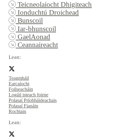
Teicneolaíocht Dhigiteach
Ionduchtú Droichead
Bunscoil
Iar-bhunscoil
GaelAonad
Ceannaireacht
Lean:
Teagmháil
Earcaíocht
Foilseacháin
Logáil isteach foirne
Polasaí Príobháideachais
Polasaí Fianáin
Rochtain
Lean: