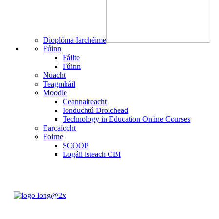
Dioplóma Iarchéime
Fúinn
Fáilte
Fúinn
Nuacht
Teagmháil
Moodle
Ceannaireacht
Ionduchtú Droichead
Technology in Education Online Courses
Earcaíocht
Foirne
SCOOP
Logáil isteach CBI