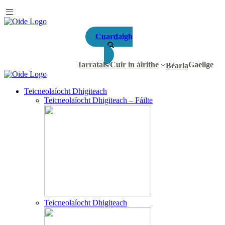
Cuardaigh
Iarratais/Cuir in áirithe
Gaeilge
Béarla
Teicneolaíocht Dhigiteach
Teicneolaíocht Dhigiteach – Fáilte
Teicneolaíocht Dhigiteach