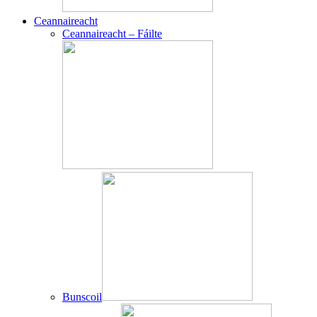
Ceannaireacht
Ceannaireacht – Fáilte
Bunscoil