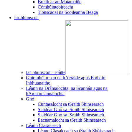
Breith ar an Matamaitic
Cómhúinteoireacht
Tionscadal na Scoileanna Beaga
Iar-bhunscoil
Iar-bhunscoil – Fáilte
Gníomhú ar son na hAeráide agus Forbairt
Inbhuanaithe
Léann na Drámaíochta, na Scannán agus na
hAmharclannaíochta
Gnó
Cuntasaíocht sa tSraith Shinsearach
Staidéar Gnó sa tSraith Shóisearach
Staidéar Gnó sa tSraith Shinsearach
Eacnamaíocht sa tSraith Shinsearach
Léann Clasaiceach
Léann Clasaiceach sa tSraith Shóisearach