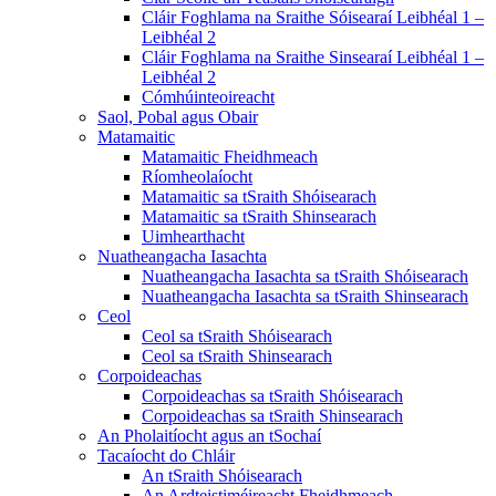
Cláir Foghlama na Sraithe Sóisearaí Leibhéal 1 –
Leibhéal 2
Cláir Foghlama na Sraithe Sinsearaí Leibhéal 1 –
Leibhéal 2
Cómhúinteoireacht
Saol, Pobal agus Obair
Matamaitic
Matamaitic Fheidhmeach
Ríomheolaíocht
Matamaitic sa tSraith Shóisearach
Matamaitic sa tSraith Shinsearach
Uimhearthacht
Nuatheangacha Iasachta
Nuatheangacha Iasachta sa tSraith Shóisearach
Nuatheangacha Iasachta sa tSraith Shinsearach
Ceol
Ceol sa tSraith Shóisearach
Ceol sa tSraith Shinsearach
Corpoideachas
Corpoideachas sa tSraith Shóisearach
Corpoideachas sa tSraith Shinsearach
An Pholaitíocht agus an tSochaí
Tacaíocht do Chláir
An tSraith Shóisearach
An Ardteistiméireacht Fheidhmeach