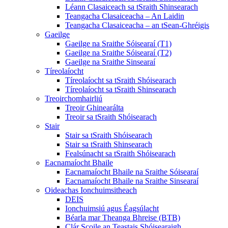
Léann Clasaiceach sa tSraith Shinsearach
Teangacha Clasaiceacha – An Laidin
Teangacha Clasaiceacha – an tSean-Ghréigis
Gaeilge
Gaeilge na Sraithe Sóisearaí (T1)
Gaeilge na Sraithe Sóisearaí (T2)
Gaeilge na Sraithe Sinsearaí
Tíreolaíocht
Tíreolaíocht sa tSraith Shóisearach
Tíreolaíocht sa tSraith Shinsearach
Treoirchomhairliú
Treoir Ghinearálta
Treoir sa tSraith Shóisearach
Stair
Stair sa tSraith Shóisearach
Stair sa tSraith Shinsearach
Fealsúnacht sa tSraith Shóisearach
Eacnamaíocht Bhaile
Eacnamaíocht Bhaile na Sraithe Sóisearaí
Eacnamaíocht Bhaile na Sraithe Sinsearaí
Oideachas Ionchuimsitheach
DEIS
Ionchuimsiú agus Éagsúlacht
Béarla mar Theanga Bhreise (BTB)
Clár Scoile an Teastais Shóisearaigh