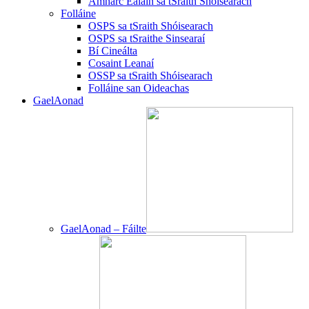
Amharc Ealaín sa tSraith Shóisearach
Folláine
OSPS sa tSraith Shóisearach
OSPS sa tSraithe Sinsearaí
Bí Cineálta
Cosaint Leanaí
OSSP sa tSraith Shóisearach
Folláine san Oideachas
GaelAonad
GaelAonad – Fáilte