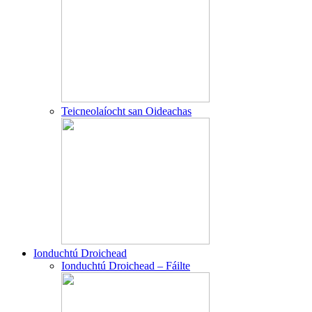
Teicneolaíocht san Oideachas
Ionduchtú Droichead
Ionduchtú Droichead – Fáilte