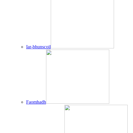
Iar-bhunscoil
Faomhadh