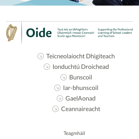
Teicneolaíocht Dhigiteach
Ionduchtú Droichead
Bunscoil
Iar-bhunscoil
GaelAonad
Ceannaireacht
Teagmháil