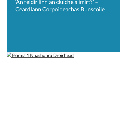
‘An féidir linn an cluiche a imirt?’ –
Ceardlann Corpoideachas Bunscoile