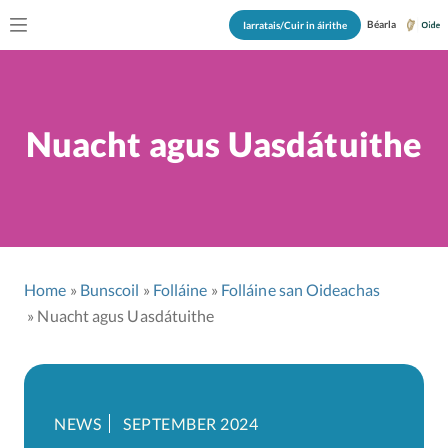
Béarla
Iarratais/Cuir in áirithe
Nuacht agus Uasdátuithe
Home
Bunscoil
Folláine
Folláine san Oideachas
Nuacht agus Uasdátuithe
NEWS
SEPTEMBER 2024