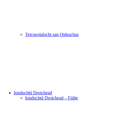
Teicneolaíocht san Oideachas
Ionduchtú Droichead
Ionduchtú Droichead – Fáilte