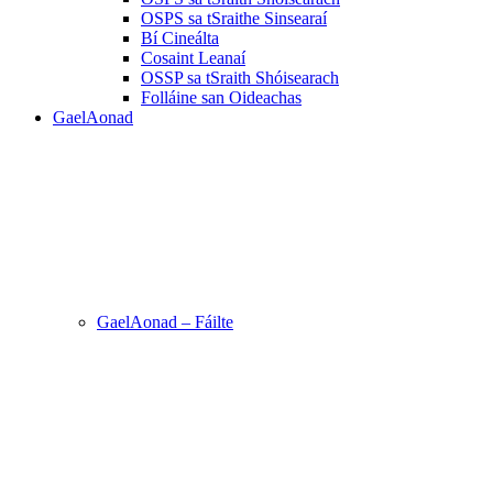
OSPS sa tSraithe Sinsearaí
Bí Cineálta
Cosaint Leanaí
OSSP sa tSraith Shóisearach
Folláine san Oideachas
GaelAonad
GaelAonad – Fáilte