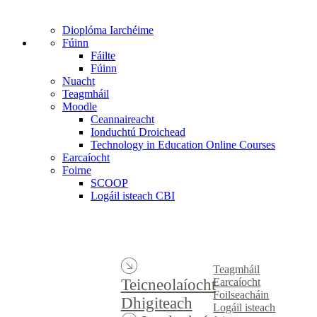
Dioplóma Iarchéime
Fúinn
Fáilte
Fúinn
Nuacht
Teagmháil
Moodle
Ceannaireacht
Ionduchtú Droichead
Technology in Education Online Courses
Earcaíocht
Foirne
SCOOP
Logáil isteach CBI
Teagmháil
Earcaíocht
Teicneolaíocht
Foilseacháin
Dhigiteach
Logáil isteach