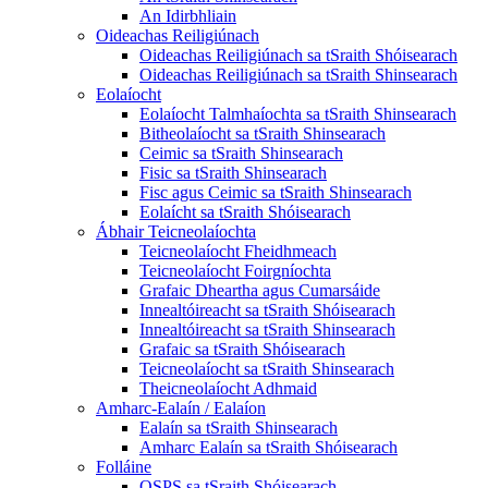
An Idirbhliain
Oideachas Reiligiúnach
Oideachas Reiligiúnach sa tSraith Shóisearach
Oideachas Reiligiúnach sa tSraith Shinsearach
Eolaíocht
Eolaíocht Talmhaíochta sa tSraith Shinsearach
Bitheolaíocht sa tSraith Shinsearach
Ceimic sa tSraith Shinsearach
Fisic sa tSraith Shinsearach
Fisc agus Ceimic sa tSraith Shinsearach
Eolaícht sa tSraith Shóisearach
Ábhair Teicneolaíochta
Teicneolaíocht Fheidhmeach
Teicneolaíocht Foirgníochta
Grafaic Dheartha agus Cumarsáide
Innealtóireacht sa tSraith Shóisearach
Innealtóireacht sa tSraith Shinsearach
Grafaic sa tSraith Shóisearach
Teicneolaíocht sa tSraith Shinsearach
Theicneolaíocht Adhmaid
Amharc-Ealaín / Ealaíon
Ealaín sa tSraith Shinsearach
Amharc Ealaín sa tSraith Shóisearach
Folláine
OSPS sa tSraith Shóisearach