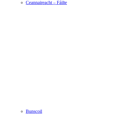
Ceannaireacht – Fáilte
Bunscoil