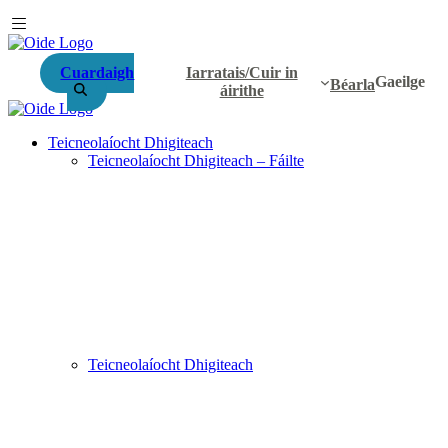
Cuardaigh
Iarratais/Cuir in
Gaeilge
Béarla
áirithe
Teicneolaíocht Dhigiteach
Teicneolaíocht Dhigiteach – Fáilte
Teicneolaíocht Dhigiteach