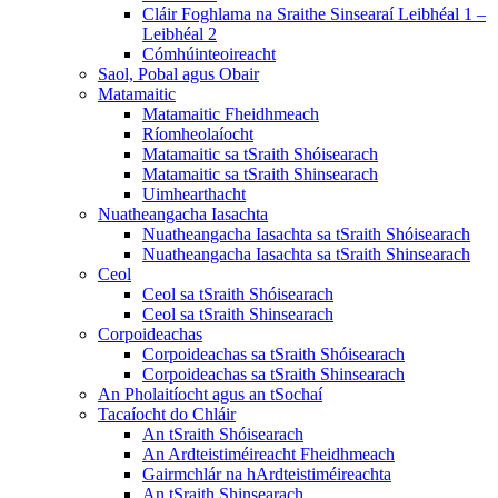
Cláir Foghlama na Sraithe Sinsearaí Leibhéal 1 –
Leibhéal 2
Cómhúinteoireacht
Saol, Pobal agus Obair
Matamaitic
Matamaitic Fheidhmeach
Ríomheolaíocht
Matamaitic sa tSraith Shóisearach
Matamaitic sa tSraith Shinsearach
Uimhearthacht
Nuatheangacha Iasachta
Nuatheangacha Iasachta sa tSraith Shóisearach
Nuatheangacha Iasachta sa tSraith Shinsearach
Ceol
Ceol sa tSraith Shóisearach
Ceol sa tSraith Shinsearach
Corpoideachas
Corpoideachas sa tSraith Shóisearach
Corpoideachas sa tSraith Shinsearach
An Pholaitíocht agus an tSochaí
Tacaíocht do Chláir
An tSraith Shóisearach
An Ardteistiméireacht Fheidhmeach
Gairmchlár na hArdteistiméireachta
An tSraith Shinsearach