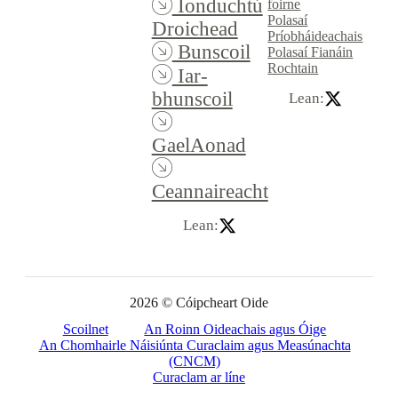
Ionduchtú
foirne
Polasaí
Droichead
Príobháideachais
Bunscoil
Polasaí Fianáin
Rochtain
Iar-
bhunscoil
Lean:
GaelAonad
Ceannaireacht
Lean:
2026 © Cóipcheart Oide
Scoilnet
An Roinn Oideachais agus Óige
An Chomhairle Náisiúnta Curaclaim agus Measúnachta
(CNCM)
Curaclam ar líne