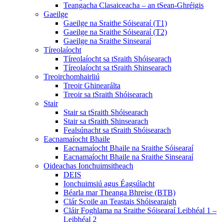
Teangacha Clasaiceacha – an tSean-Ghréigis
Gaeilge
Gaeilge na Sraithe Sóisearaí (T1)
Gaeilge na Sraithe Sóisearaí (T2)
Gaeilge na Sraithe Sinsearaí
Tíreolaíocht
Tíreolaíocht sa tSraith Shóisearach
Tíreolaíocht sa tSraith Shinsearach
Treoirchomhairliú
Treoir Ghinearálta
Treoir sa tSraith Shóisearach
Stair
Stair sa tSraith Shóisearach
Stair sa tSraith Shinsearach
Fealsúnacht sa tSraith Shóisearach
Eacnamaíocht Bhaile
Eacnamaíocht Bhaile na Sraithe Sóisearaí
Eacnamaíocht Bhaile na Sraithe Sinsearaí
Oideachas Ionchuimsitheach
DEIS
Ionchuimsiú agus Éagsúlacht
Béarla mar Theanga Bhreise (BTB)
Clár Scoile an Teastais Shóisearaigh
Cláir Foghlama na Sraithe Sóisearaí Leibhéal 1 –
Leibhéal 2