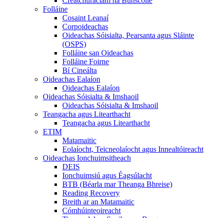
Creatchuraclam na Bunscoile
Folláine
Cosaint Leanaí
Corpoideachas
Oideachas Sóisialta, Pearsanta agus Sláinte
(OSPS)
Folláine san Oideachas
Folláine Foirne
Bí Cineálta
Oideachas Ealaíon
Oideachas Ealaíon
Oideachas Sóisialta & Imshaoil
Oideachas Sóisialta & Imshaoil
Teangacha agus Litearthacht
Teangacha agus Litearthacht
ETIM
Matamaitic
Eolaíocht, Teicneolaíocht agus Innealtóireacht
Oideachas Ionchuimsitheach
DEIS
Ionchuimsiú agus Éagsúlacht
BTB (Béarla mar Theanga Bhreise)
Reading Recovery
Breith ar an Matamaitic
Cómhúinteoireacht