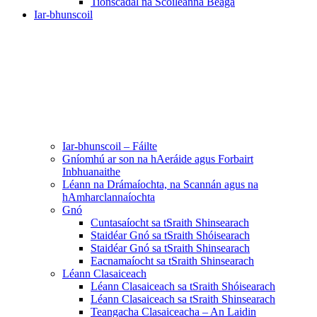
Tionscadal na Scoileanna Beaga
Iar-bhunscoil
Iar-bhunscoil – Fáilte
Gníomhú ar son na hAeráide agus Forbairt
Inbhuanaithe
Léann na Drámaíochta, na Scannán agus na
hAmharclannaíochta
Gnó
Cuntasaíocht sa tSraith Shinsearach
Staidéar Gnó sa tSraith Shóisearach
Staidéar Gnó sa tSraith Shinsearach
Eacnamaíocht sa tSraith Shinsearach
Léann Clasaiceach
Léann Clasaiceach sa tSraith Shóisearach
Léann Clasaiceach sa tSraith Shinsearach
Teangacha Clasaiceacha – An Laidin