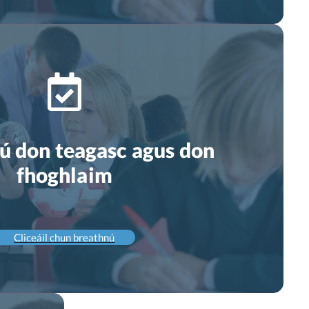
ú don teagasc agus don
fhoghlaim
Cliceáil chun breathnú