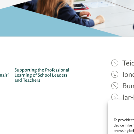
Teic
Ion
Bun
Iar-
Gae
Cea
To provide th
device inform
browsing beh