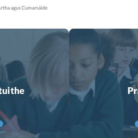
artha agus Cumarsáide
tuithe
Pr