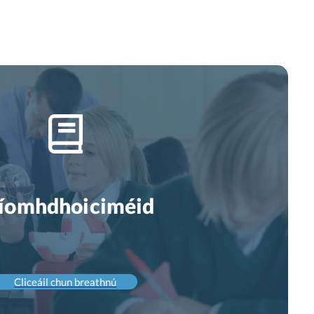
íomhdhoiciméid
Cliceáil chun breathnú