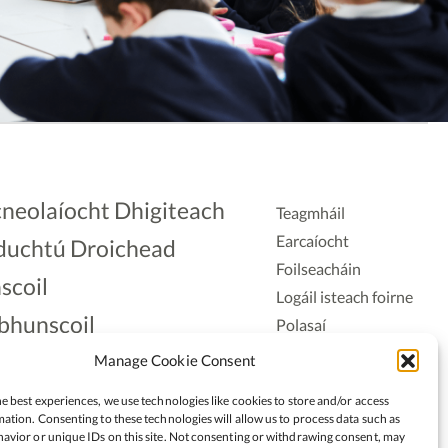
neolaíocht Dhigiteach
Teagmháil
Earcaíocht
duchtú Droichead
Foilseacháin
scoil
Logáil isteach foirne
bhunscoil
Polasaí
Príobháideachais
lAonad
Manage Cookie Consent
Polasaí Fianáin
nnaireacht
e best experiences, we use technologies like cookies to store and/or access
Rochtain
ation. Consenting to these technologies will allow us to process data such as
avior or unique IDs on this site. Not consenting or withdrawing consent, may