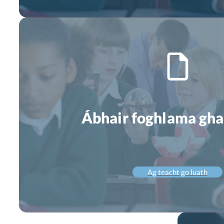
Ábhair foghlama gha
Ag teacht go luath