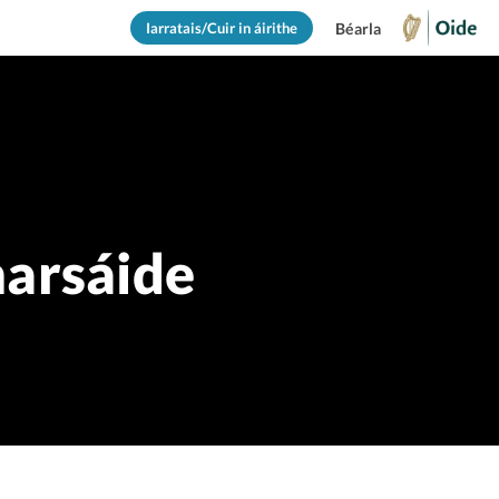
Iarratais/Cuir in áirithe
Béarla
marsáide