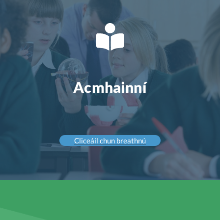
Acmhainní
Cliceáil chun breathnú