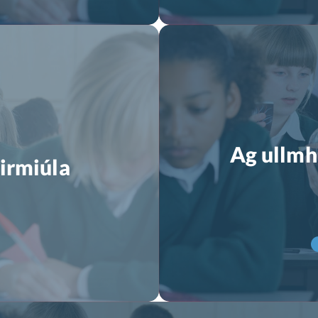
Ag ullmh
irmiúla