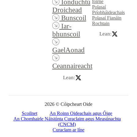
Ionduchtú
foirne
Polasaí
Droichead
Príobháideachais
Bunscoil
Polasaí Fianáin
Rochtain
Iar-
bhunscoil
Lean:
GaelAonad
Ceannaireacht
Lean:
2026 © Cóipcheart Oide
Scoilnet
An Roinn Oideachais agus Óige
An Chomhairle Náisiúnta Curaclaim agus Measúnachta
(CNCM)
Curaclam ar líne