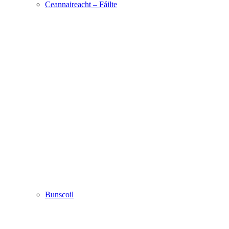
Ceannaireacht – Fáilte
Bunscoil