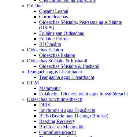
Creatchuraclam na Bunscoile
Folláine
Cosaint Leanaí
Corpoideachas
Oideachas Sóisialta, Pearsanta agus Sláinte
(OSPS)
Folláine san Oideachas
Folláine Foirne
Bí Cineálta
Oideachas Ealaíon
Oideachas Ealaíon
Oideachas Sóisialta & Imshaoil
Oideachas Sóisialta & Imshaoil
Teangacha agus Litearthacht
Teangacha agus Litearthacht
ETIM
Matamaitic
Eolaíocht, Teicneolaíocht agus Innealtóireacht
Oideachas Ionchuimsitheach
DEIS
Ionchuimsiú agus Éagsúlacht
BTB (Béarla mar Theanga Bhreise)
Reading Recovery
Breith ar an Matamaitic
Cómhúinteoireacht