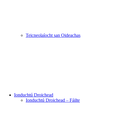
Teicneolaíocht san Oideachas
Ionduchtú Droichead
Ionduchtú Droichead – Fáilte