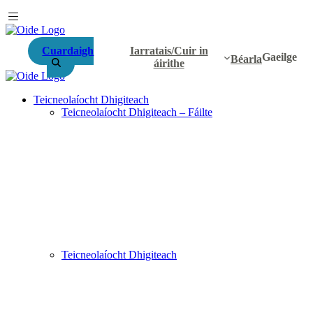
Cuardaigh
Iarratais/Cuir in
Gaeilge
Béarla
áirithe
Teicneolaíocht Dhigiteach
Teicneolaíocht Dhigiteach – Fáilte
Teicneolaíocht Dhigiteach