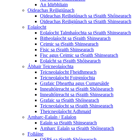
An Idirbhliain
Oideachas Reiligiúnach
Oideachas Reiligiúnach sa tSraith Shóisearach
Oideachas Reiligiúnach sa tSraith Shinsearach
Eolaíocht
Eolaíocht Talmhaíochta sa tSraith Shinsearach
Bitheolaíocht sa tSraith Shinsearach
Ceimic sa tSraith Shinsearach
Fisic sa tSraith Shinsearach
Fisc agus Ceimic sa tSraith Shinsearach
Eolaícht sa tSraith Shóisearach
Ábhair Teicneolaíochta
Teicneolaíocht Fheidhmeach
Teicneolaíocht Foirgníochta
Grafaic Dheartha agus Cumarsáide
Innealtóireacht sa tSraith Shóisearach
Innealtóireacht sa tSraith Shinsearach
Grafaic sa tSraith Shóisearach
Teicneolaíocht sa tSraith Shinsearach
Theicneolaíocht Adhmaid
Amharc-Ealaín / Ealaíon
Ealaín sa tSraith Shinsearach
Amharc Ealaín sa tSraith Shóisearach
Folláine
OSPS sa tSraith Shóisearach