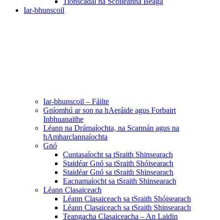
Tionscadal na Scoileanna Beaga
Iar-bhunscoil
Iar-bhunscoil – Fáilte
Gníomhú ar son na hAeráide agus Forbairt
Inbhuanaithe
Léann na Drámaíochta, na Scannán agus na
hAmharclannaíochta
Gnó
Cuntasaíocht sa tSraith Shinsearach
Staidéar Gnó sa tSraith Shóisearach
Staidéar Gnó sa tSraith Shinsearach
Eacnamaíocht sa tSraith Shinsearach
Léann Clasaiceach
Léann Clasaiceach sa tSraith Shóisearach
Léann Clasaiceach sa tSraith Shinsearach
Teangacha Clasaiceacha – An Laidin