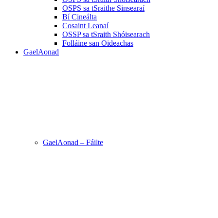
OSPS sa tSraithe Sinsearaí
Bí Cineálta
Cosaint Leanaí
OSSP sa tSraith Shóisearach
Folláine san Oideachas
GaelAonad
GaelAonad – Fáilte