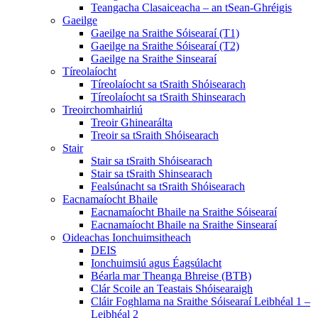
Teangacha Clasaiceacha – an tSean-Ghréigis
Gaeilge
Gaeilge na Sraithe Sóisearaí (T1)
Gaeilge na Sraithe Sóisearaí (T2)
Gaeilge na Sraithe Sinsearaí
Tíreolaíocht
Tíreolaíocht sa tSraith Shóisearach
Tíreolaíocht sa tSraith Shinsearach
Treoirchomhairliú
Treoir Ghinearálta
Treoir sa tSraith Shóisearach
Stair
Stair sa tSraith Shóisearach
Stair sa tSraith Shinsearach
Fealsúnacht sa tSraith Shóisearach
Eacnamaíocht Bhaile
Eacnamaíocht Bhaile na Sraithe Sóisearaí
Eacnamaíocht Bhaile na Sraithe Sinsearaí
Oideachas Ionchuimsitheach
DEIS
Ionchuimsiú agus Éagsúlacht
Béarla mar Theanga Bhreise (BTB)
Clár Scoile an Teastais Shóisearaigh
Cláir Foghlama na Sraithe Sóisearaí Leibhéal 1 –
Leibhéal 2