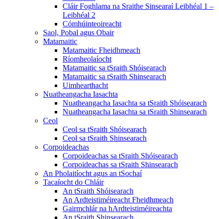
Cláir Foghlama na Sraithe Sinsearaí Leibhéal 1 –
Leibhéal 2
Cómhúinteoireacht
Saol, Pobal agus Obair
Matamaitic
Matamaitic Fheidhmeach
Ríomheolaíocht
Matamaitic sa tSraith Shóisearach
Matamaitic sa tSraith Shinsearach
Uimhearthacht
Nuatheangacha Iasachta
Nuatheangacha Iasachta sa tSraith Shóisearach
Nuatheangacha Iasachta sa tSraith Shinsearach
Ceol
Ceol sa tSraith Shóisearach
Ceol sa tSraith Shinsearach
Corpoideachas
Corpoideachas sa tSraith Shóisearach
Corpoideachas sa tSraith Shinsearach
An Pholaitíocht agus an tSochaí
Tacaíocht do Chláir
An tSraith Shóisearach
An Ardteistiméireacht Fheidhmeach
Gairmchlár na hArdteistiméireachta
An tSraith Shinsearach