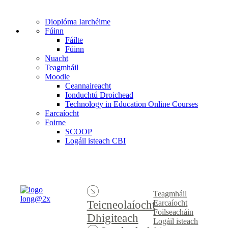
Dioplóma Iarchéime
Fúinn
Fáilte
Fúinn
Nuacht
Teagmháil
Moodle
Ceannaireacht
Ionduchtú Droichead
Technology in Education Online Courses
Earcaíocht
Foirne
SCOOP
Logáil isteach CBI
Teagmháil
Earcaíocht
Teicneolaíocht
Foilseacháin
Dhigiteach
Logáil isteach