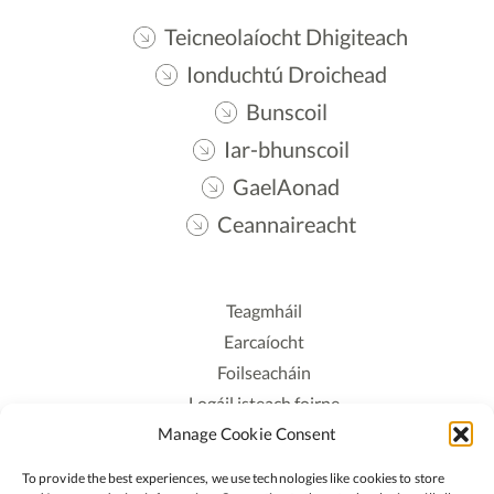
Teicneolaíocht Dhigiteach
Ionduchtú Droichead
Bunscoil
Iar-bhunscoil
GaelAonad
Ceannaireacht
Teagmháil
Earcaíocht
Foilseacháin
Logáil isteach foirne
Manage Cookie Consent
Polasaí Príobháideachais
Polasaí Fianáin
To provide the best experiences, we use technologies like cookies to store