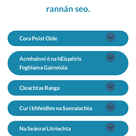
rannán seo.
Cora Poist Oide
Acmhainní ó na hEispéiris
Foghlama Gairmiúla
Cleachtas Ranga
Cur i bhfeidhm na Sonraíochta
Na Seánraí Litríochta