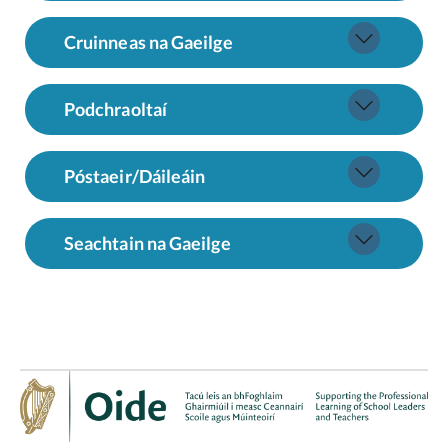
Cruinneas na Gaeilge
Podchraoltaí
Póstaeir/Dáileáin
Seachtain na Gaeilge