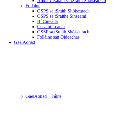
Amharc Ealaín sa tSraith Shóisearach
Folláine
OSPS sa tSraith Shóisearach
OSPS sa tSraithe Sinsearaí
Bí Cineálta
Cosaint Leanaí
OSSP sa tSraith Shóisearach
Folláine san Oideachas
GaelAonad
GaelAonad – Fáilte