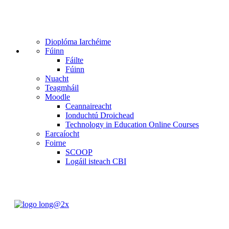
Dioplóma Iarchéime
Fúinn
Fáilte
Fúinn
Nuacht
Teagmháil
Moodle
Ceannaireacht
Ionduchtú Droichead
Technology in Education Online Courses
Earcaíocht
Foirne
SCOOP
Logáil isteach CBI