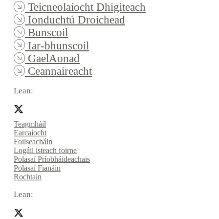
Teicneolaíocht Dhigiteach
Ionduchtú Droichead
Bunscoil
Iar-bhunscoil
GaelAonad
Ceannaireacht
Lean:
Teagmháil
Earcaíocht
Foilseacháin
Logáil isteach foirne
Polasaí Príobháideachais
Polasaí Fianáin
Rochtain
Lean: