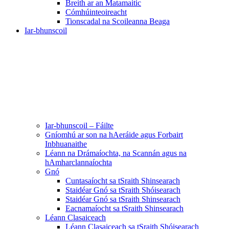
Breith ar an Matamaitic
Cómhúinteoireacht
Tionscadal na Scoileanna Beaga
Iar-bhunscoil
Iar-bhunscoil – Fáilte
Gníomhú ar son na hAeráide agus Forbairt
Inbhuanaithe
Léann na Drámaíochta, na Scannán agus na
hAmharclannaíochta
Gnó
Cuntasaíocht sa tSraith Shinsearach
Staidéar Gnó sa tSraith Shóisearach
Staidéar Gnó sa tSraith Shinsearach
Eacnamaíocht sa tSraith Shinsearach
Léann Clasaiceach
Léann Clasaiceach sa tSraith Shóisearach