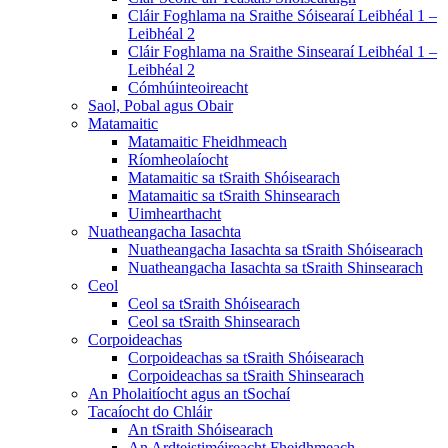
Cláir Foghlama na Sraithe Sóisearaí Leibhéal 1 –
Leibhéal 2
Cláir Foghlama na Sraithe Sinsearaí Leibhéal 1 –
Leibhéal 2
Cómhúinteoireacht
Saol, Pobal agus Obair
Matamaitic
Matamaitic Fheidhmeach
Ríomheolaíocht
Matamaitic sa tSraith Shóisearach
Matamaitic sa tSraith Shinsearach
Uimhearthacht
Nuatheangacha Iasachta
Nuatheangacha Iasachta sa tSraith Shóisearach
Nuatheangacha Iasachta sa tSraith Shinsearach
Ceol
Ceol sa tSraith Shóisearach
Ceol sa tSraith Shinsearach
Corpoideachas
Corpoideachas sa tSraith Shóisearach
Corpoideachas sa tSraith Shinsearach
An Pholaitíocht agus an tSochaí
Tacaíocht do Chláir
An tSraith Shóisearach
An Ardteistiméireacht Fheidhmeach