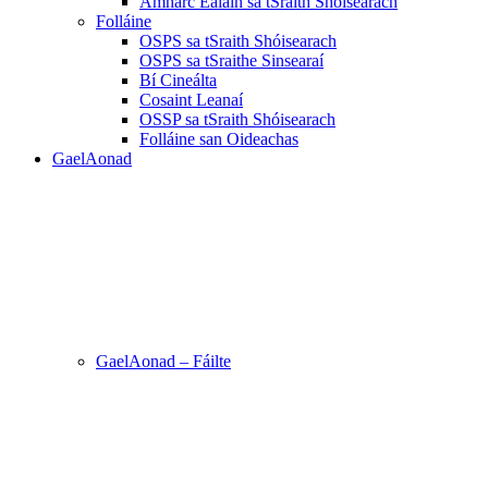
Amharc Ealaín sa tSraith Shóisearach
Folláine
OSPS sa tSraith Shóisearach
OSPS sa tSraithe Sinsearaí
Bí Cineálta
Cosaint Leanaí
OSSP sa tSraith Shóisearach
Folláine san Oideachas
GaelAonad
GaelAonad – Fáilte