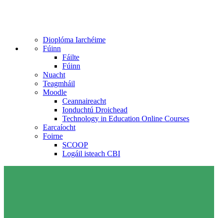
Dioplóma Iarchéime
Fúinn
Fáilte
Fúinn
Nuacht
Teagmháil
Moodle
Ceannaireacht
Ionduchtú Droichead
Technology in Education Online Courses
Earcaíocht
Foirne
SCOOP
Logáil isteach CBI