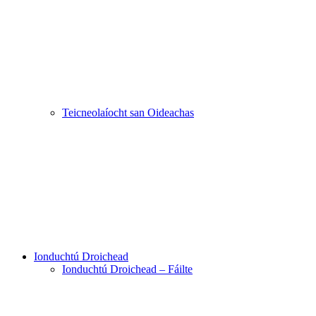
Teicneolaíocht san Oideachas
Ionduchtú Droichead
Ionduchtú Droichead – Fáilte