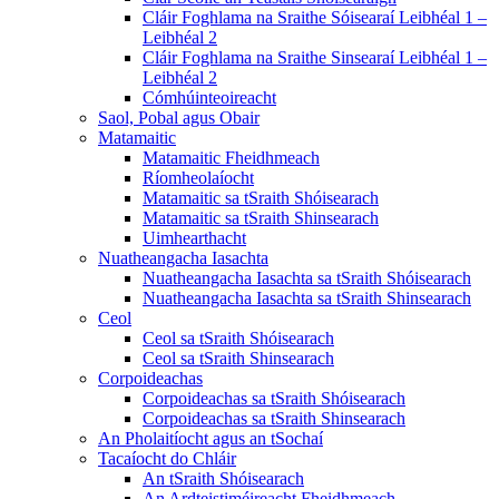
Cláir Foghlama na Sraithe Sóisearaí Leibhéal 1 –
Leibhéal 2
Cláir Foghlama na Sraithe Sinsearaí Leibhéal 1 –
Leibhéal 2
Cómhúinteoireacht
Saol, Pobal agus Obair
Matamaitic
Matamaitic Fheidhmeach
Ríomheolaíocht
Matamaitic sa tSraith Shóisearach
Matamaitic sa tSraith Shinsearach
Uimhearthacht
Nuatheangacha Iasachta
Nuatheangacha Iasachta sa tSraith Shóisearach
Nuatheangacha Iasachta sa tSraith Shinsearach
Ceol
Ceol sa tSraith Shóisearach
Ceol sa tSraith Shinsearach
Corpoideachas
Corpoideachas sa tSraith Shóisearach
Corpoideachas sa tSraith Shinsearach
An Pholaitíocht agus an tSochaí
Tacaíocht do Chláir
An tSraith Shóisearach
An Ardteistiméireacht Fheidhmeach