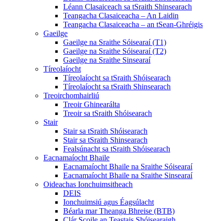
Léann Clasaiceach sa tSraith Shinsearach
Teangacha Clasaiceacha – An Laidin
Teangacha Clasaiceacha – an tSean-Ghréigis
Gaeilge
Gaeilge na Sraithe Sóisearaí (T1)
Gaeilge na Sraithe Sóisearaí (T2)
Gaeilge na Sraithe Sinsearaí
Tíreolaíocht
Tíreolaíocht sa tSraith Shóisearach
Tíreolaíocht sa tSraith Shinsearach
Treoirchomhairliú
Treoir Ghinearálta
Treoir sa tSraith Shóisearach
Stair
Stair sa tSraith Shóisearach
Stair sa tSraith Shinsearach
Fealsúnacht sa tSraith Shóisearach
Eacnamaíocht Bhaile
Eacnamaíocht Bhaile na Sraithe Sóisearaí
Eacnamaíocht Bhaile na Sraithe Sinsearaí
Oideachas Ionchuimsitheach
DEIS
Ionchuimsiú agus Éagsúlacht
Béarla mar Theanga Bhreise (BTB)
Clár Scoile an Teastais Shóisearaigh