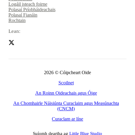
Logáil isteach foirne
Polasaí Príobháideachais
Polasaí Fianáin
Rochtain
Lean:
2026 © Cóipcheart Oide
Scoilnet
An Roinn Oideachais agus Óige
An Chomhairle Náisiúnta Curaclaim agus Measúnachta
(CNCM)
Curaclam ar líne
Suíomh deartha ag
Little Blue Studio