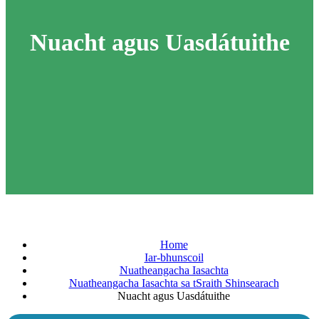
Nuacht agus Uasdátuithe
Home
Iar-bhunscoil
Nuatheangacha Iasachta
Nuatheangacha Iasachta sa tSraith Shinsearach
Nuacht agus Uasdátuithe