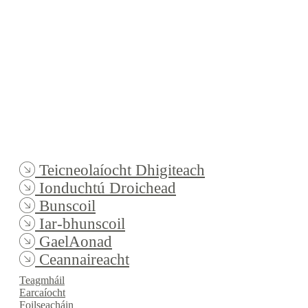
Teicneolaíocht Dhigiteach
Ionduchtú Droichead
Bunscoil
Iar-bhunscoil
GaelAonad
Ceannaireacht
Teagmháil
Earcaíocht
Foilseacháin