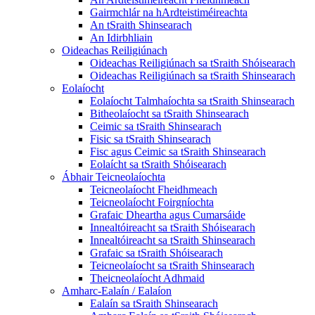
Gairmchlár na hArdteistiméireachta
An tSraith Shinsearach
An Idirbhliain
Oideachas Reiligiúnach
Oideachas Reiligiúnach sa tSraith Shóisearach
Oideachas Reiligiúnach sa tSraith Shinsearach
Eolaíocht
Eolaíocht Talmhaíochta sa tSraith Shinsearach
Bitheolaíocht sa tSraith Shinsearach
Ceimic sa tSraith Shinsearach
Fisic sa tSraith Shinsearach
Fisc agus Ceimic sa tSraith Shinsearach
Eolaícht sa tSraith Shóisearach
Ábhair Teicneolaíochta
Teicneolaíocht Fheidhmeach
Teicneolaíocht Foirgníochta
Grafaic Dheartha agus Cumarsáide
Innealtóireacht sa tSraith Shóisearach
Innealtóireacht sa tSraith Shinsearach
Grafaic sa tSraith Shóisearach
Teicneolaíocht sa tSraith Shinsearach
Theicneolaíocht Adhmaid
Amharc-Ealaín / Ealaíon
Ealaín sa tSraith Shinsearach