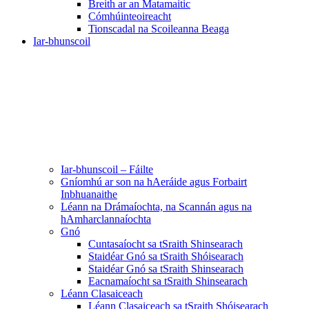
Breith ar an Matamaitic
Cómhúinteoireacht
Tionscadal na Scoileanna Beaga
Iar-bhunscoil
Iar-bhunscoil – Fáilte
Gníomhú ar son na hAeráide agus Forbairt
Inbhuanaithe
Léann na Drámaíochta, na Scannán agus na
hAmharclannaíochta
Gnó
Cuntasaíocht sa tSraith Shinsearach
Staidéar Gnó sa tSraith Shóisearach
Staidéar Gnó sa tSraith Shinsearach
Eacnamaíocht sa tSraith Shinsearach
Léann Clasaiceach
Léann Clasaiceach sa tSraith Shóisearach