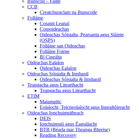
Bunscoil – Fáilte
CCB
Creatchuraclam na Bunscoile
Folláine
Cosaint Leanaí
Corpoideachas
Oideachas Sóisialta, Pearsanta agus Sláinte
(OSPS)
Folláine san Oideachas
Folláine Foirne
Bí Cineálta
Oideachas Ealaíon
Oideachas Ealaíon
Oideachas Sóisialta & Imshaoil
Oideachas Sóisialta & Imshaoil
Teangacha agus Litearthacht
Teangacha agus Litearthacht
ETIM
Matamaitic
Eolaíocht, Teicneolaíocht agus Innealtóireacht
Oideachas Ionchuimsitheach
DEIS
Ionchuimsiú agus Éagsúlacht
BTB (Béarla mar Theanga Bhreise)
Reading Recovery