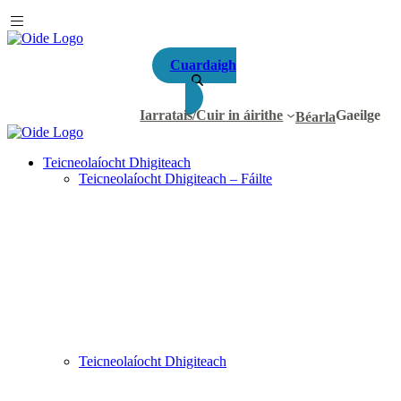
Cuardaigh
Iarratais/Cuir in áirithe
Gaeilge
Béarla
Teicneolaíocht Dhigiteach
Teicneolaíocht Dhigiteach – Fáilte
Teicneolaíocht Dhigiteach