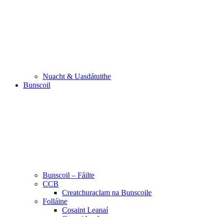
Nuacht & Uasdátuithe
Bunscoil
Bunscoil – Fáilte
CCB
Creatchuraclam na Bunscoile
Folláine
Cosaint Leanaí