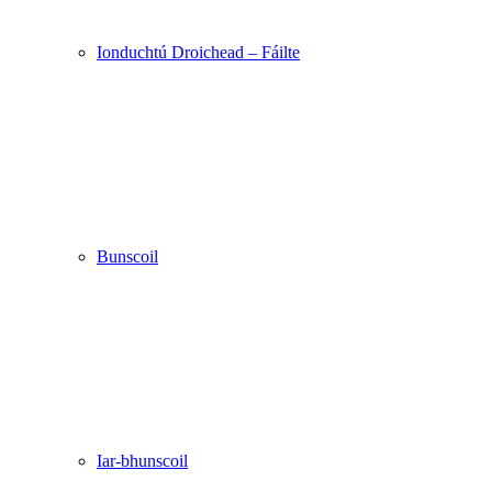
Ionduchtú Droichead – Fáilte
Bunscoil
Iar-bhunscoil