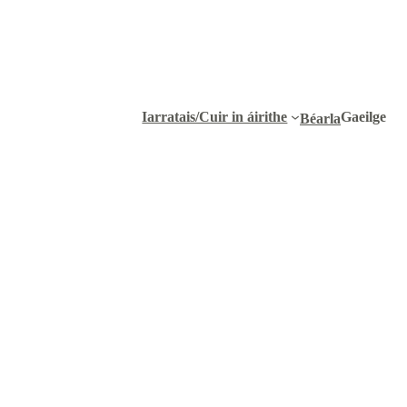
Iarratais/Cuir in áirithe
Gaeilge
Béarla