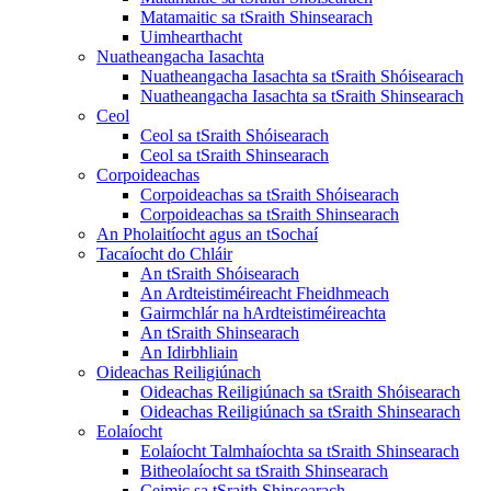
Matamaitic sa tSraith Shinsearach
Uimhearthacht
Nuatheangacha Iasachta
Nuatheangacha Iasachta sa tSraith Shóisearach
Nuatheangacha Iasachta sa tSraith Shinsearach
Ceol
Ceol sa tSraith Shóisearach
Ceol sa tSraith Shinsearach
Corpoideachas
Corpoideachas sa tSraith Shóisearach
Corpoideachas sa tSraith Shinsearach
An Pholaitíocht agus an tSochaí
Tacaíocht do Chláir
An tSraith Shóisearach
An Ardteistiméireacht Fheidhmeach
Gairmchlár na hArdteistiméireachta
An tSraith Shinsearach
An Idirbhliain
Oideachas Reiligiúnach
Oideachas Reiligiúnach sa tSraith Shóisearach
Oideachas Reiligiúnach sa tSraith Shinsearach
Eolaíocht
Eolaíocht Talmhaíochta sa tSraith Shinsearach
Bitheolaíocht sa tSraith Shinsearach
Ceimic sa tSraith Shinsearach