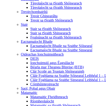
Tíreolaíocht sa tSraith Shóisearach
Tíreolaíocht sa tSraith Shinsearach
Treoirchomhairliú
Treoir Ghinearálta
Treoir sa tSraith Shóisearach
Stair
Stair sa tSraith Shóisearach
Stair sa tSraith Shinsearach
Fealsúnacht sa tSraith Shóisearach
Eacnamaíocht Bhaile
Eacnamaíocht Bhaile na Sraithe Sóisearaí
Eacnamaíocht Bhaile na Sraithe Sinsearaí
Oideachas Ionchuimsitheach
DEIS
Ionchuimsiú agus Éagsúlacht
Béarla mar Theanga Bhreise (BTB)
Clár Scoile an Teastais Shóisearaigh
Cláir Foghlama na Sraithe Sóisearaí Leibhéal 1 – 
Cláir Foghlama na Sraithe Sinsearaí Leibhéal 1 – 
Cómhúinteoireacht
Saol, Pobal agus Obair
Matamaitic
Matamaitic Fheidhmeach
Ríomheolaíocht
Matamaitic sa tSraith Shóisearach