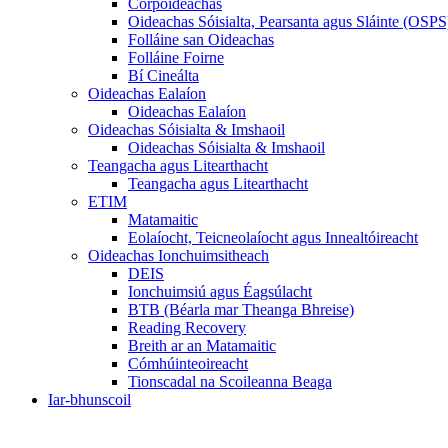
Corpoideachas
Oideachas Sóisialta, Pearsanta agus Sláinte (OSPS
Folláine san Oideachas
Folláine Foirne
Bí Cineálta
Oideachas Ealaíon
Oideachas Ealaíon
Oideachas Sóisialta & Imshaoil
Oideachas Sóisialta & Imshaoil
Teangacha agus Litearthacht
Teangacha agus Litearthacht
ETIM
Matamaitic
Eolaíocht, Teicneolaíocht agus Innealtóireacht
Oideachas Ionchuimsitheach
DEIS
Ionchuimsiú agus Éagsúlacht
BTB (Béarla mar Theanga Bhreise)
Reading Recovery
Breith ar an Matamaitic
Cómhúinteoireacht
Tionscadal na Scoileanna Beaga
Iar-bhunscoil