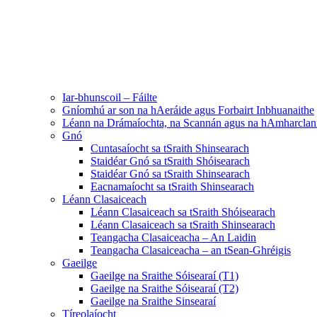
Iar-bhunscoil – Fáilte
Gníomhú ar son na hAeráide agus Forbairt Inbhuanaithe
Léann na Drámaíochta, na Scannán agus na hAmharclan
Gnó
Cuntasaíocht sa tSraith Shinsearach
Staidéar Gnó sa tSraith Shóisearach
Staidéar Gnó sa tSraith Shinsearach
Eacnamaíocht sa tSraith Shinsearach
Léann Clasaiceach
Léann Clasaiceach sa tSraith Shóisearach
Léann Clasaiceach sa tSraith Shinsearach
Teangacha Clasaiceacha – An Laidin
Teangacha Clasaiceacha – an tSean-Ghréigis
Gaeilge
Gaeilge na Sraithe Sóisearaí (T1)
Gaeilge na Sraithe Sóisearaí (T2)
Gaeilge na Sraithe Sinsearaí
Tíreolaíocht