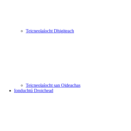
Teicneolaíocht Dhigiteach
Teicneolaíocht san Oideachas
Ionduchtú Droichead