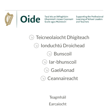
Teicneolaíocht Dhigiteach
Ionduchtú Droichead
Bunscoil
Iar-bhunscoil
GaelAonad
Ceannaireacht
Teagmháil
Earcaíocht