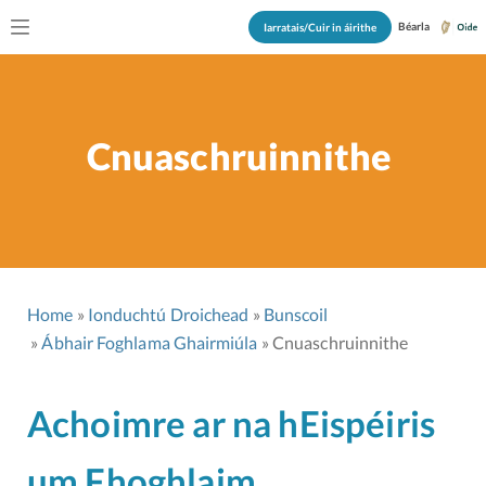
Béarla
Iarratais/Cuir in áirithe
Cnuaschruinnithe
Home
Ionduchtú Droichead
Bunscoil
Ábhair Foghlama Ghairmiúla
Cnuaschruinnithe
Achoimre ar na hEispéiris
um Fhoghlaim