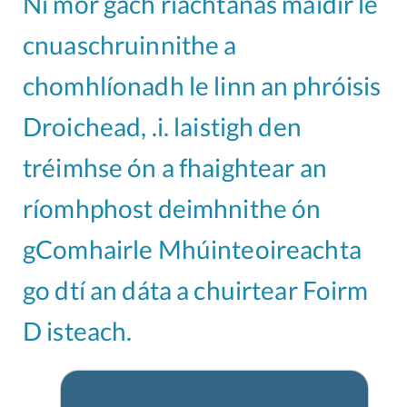
Ní mór gach riachtanas maidir le
cnuaschruinnithe a
chomhlíonadh le linn an phróisis
Droichead, .i. laistigh den
tréimhse ón a fhaightear an
ríomhphost deimhnithe ón
gComhairle Mhúinteoireachta
go dtí an dáta a chuirtear Foirm
D isteach.