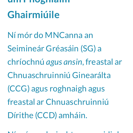
Ghairmiúil
e
Ní mór do MNCanna an
Seimineár Gréasáin (SG) a
chríochnú
agus ansin
, freastal ar
Chnuaschruinniú Ginearálta
(CCG) agus roghnaigh agus
freastal ar Chnuaschruinniú
Dírithe (CCD) amháin.