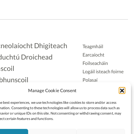
neolaíocht Dhigiteach
Teagmháil
Earcaíocht
duchtú Droichead
Foilseacháin
scoil
Logáil isteach foirne
bhunscoil
Polasaí
Príobháideachais
lAonad
Manage Cookie Consent
Polasaí Fianáin
nnaireacht
e best experiences, we use technologies like cookies to store and/or access
Rochtain
ation. Consenting to these technologies will allow us to process data such as
avior or unique IDs on this site. Not consenting or withdrawing consent, may
ect certain features and functions.