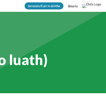
Iarratais/Cuir in áirithe
Béarla
o luath)