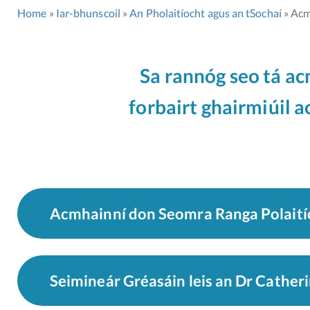
Home
Iar-bhunscoil
An Pholaitíocht agus an tSochaí
Acm
Sa rannóg seo tá ac
forbairt ghairmiúil a
Acmhainní don Seomra Ranga Polaití
Seimineár Gréasáin leis an Dr Cather