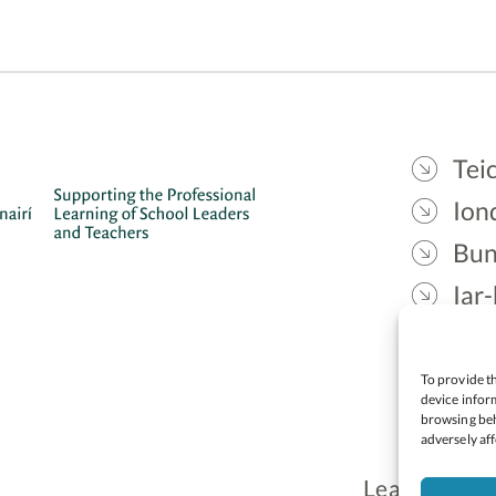
Teic
Ion
Bun
Iar-
Gae
Cea
To provide th
device inform
browsing beh
adversely aff
Lean: