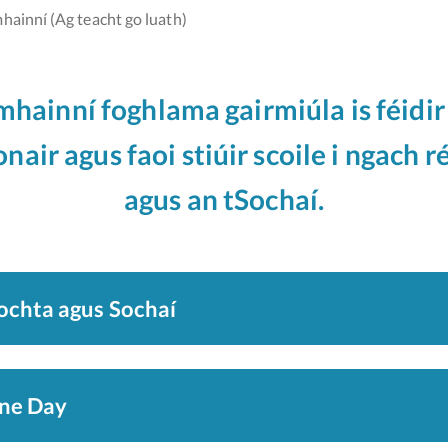
hainní (Ag teacht go luath)
mhainní foghlama gairmiúla is féidir 
onair agus faoi stiúir scoile i ngach 
agus an tSochaí
.
ochta agus Sochaí
ine Day