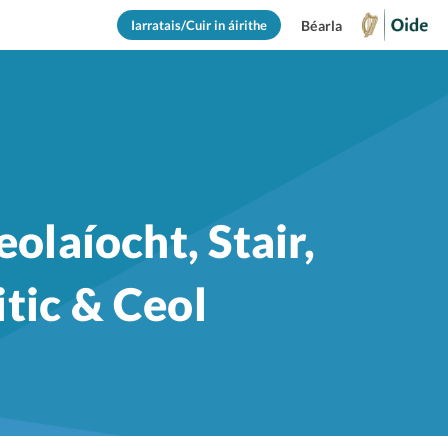
Iarratais/Cuir in áirithe
Béarla
eolaíocht, Stair,
tic & Ceol