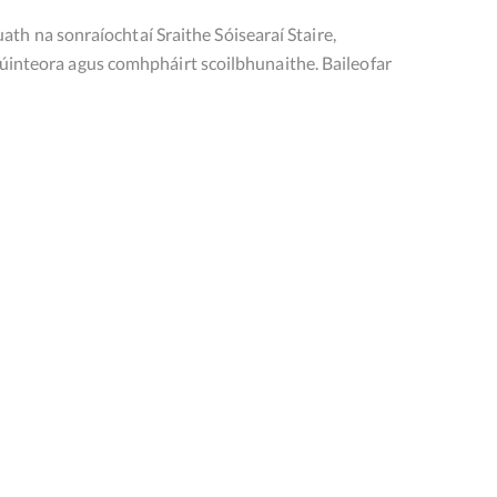
h na sonraíochtaí Sraithe Sóisearaí Staire,
 múinteora agus comhpháirt scoilbhunaithe. Baileofar