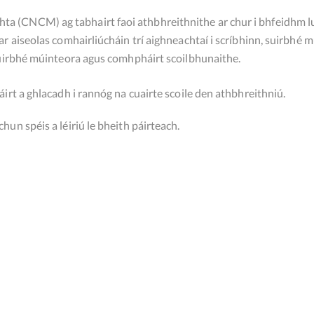
 (CNCM) ag tabhairt faoi athbhreithnithe ar chur i bhfeidhm luat
far aiseolas comhairliúcháin trí aighneachtaí i scríbhinn, suirbhé
 suirbhé múinteora agus comhpháirt scoilbhunaithe.
áirt a ghlacadh i rannóg na cuairte scoile den athbhreithniú.
hun spéis a léiriú le bheith páirteach.