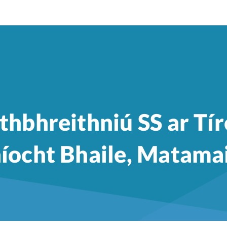
thbhreithniú SS ar Tír
ocht Bhaile, Matamai