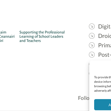
Digit
Droic
Prim
Post
Gael
Lead
To provide th
device inform
browsing beh
adversely aff
Follow:
A