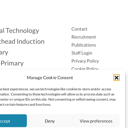
Contact
al Technology
Recruitment
head Induction
Publications
ary
Staff Login
Privacy Policy
-Primary
Cookie Policy
Aonad
Accessiblity
Manage Cookie Consent
ership
e best experiences, we use technologies like cookies to store and/or access
ation. Consenting to these technologies will allow us to process data such as
avior or unique IDs on this site. Not consenting or withdrawing consent, may
ect certain features and functions.
ccept
Deny
View preferences