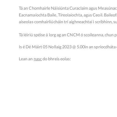
Tá an Chomhairle Náisiúnta Curaclaim agus Measúnachta
Eacnamaíochta Baile, Tíreolaíochta, agus Ceoil. Baileo
aiseolas comhairliúcháin trí aighneachtaí i scríbhinn,
Tá léiriú spéise á lorg ag an CNCM ó scoileanna, chun p
Is é Dé Máirt 05 Nollaig 2023 @ 5.00in an spriocdháta c
Lean an
nasc
do bhreis eolas: