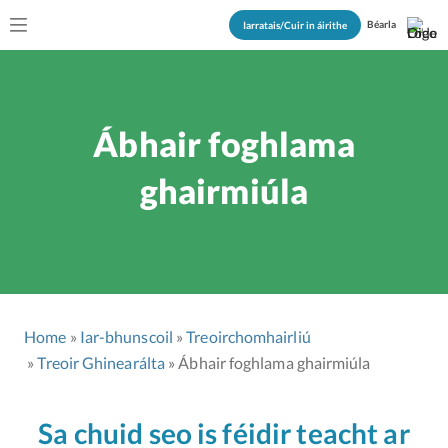
Béarla
Iarratais/Cuir in áirithe
Ábhair foghlama
ghairmiúla
Home
Iar-bhunscoil
Treoirchomhairliú
Treoir Ghinearálta
Ábhair foghlama ghairmiúla
Sa chuid seo is féidir teacht ar