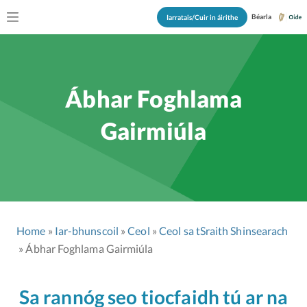
Béarla
Iarratais/Cuir in áirithe
Ábhar Foghlama
Gairmiúla
Home
Iar-bhunscoil
Ceol
Ceol sa tSraith Shinsearach
Ábhar Foghlama Gairmiúla
Sa rannóg seo tiocfaidh tú ar na