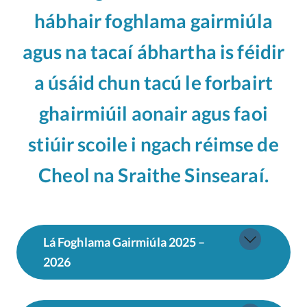
hábhair foghlama gairmiúla
agus na tacaí ábhartha
is féidir
a úsáid chun tacú le forbairt
ghairmiúil aonair agus faoi
stiúir scoile i ngach réimse de
Cheol na Sraithe Sinsearaí.
Lá Foghlama Gairmiúla 2025 –
2026