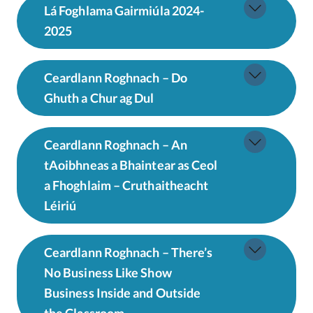
Lá Foghlama Gairmiúla 2024-
2025
Ceardlann Roghnach – Do
Ghuth a Chur ag Dul
Ceardlann Roghnach – An
tAoibhneas a Bhaintear as Ceol
a Fhoghlaim – Cruthaitheacht
Léiriú
Ceardlann Roghnach – There’s
No Business Like Show
Business Inside and Outside