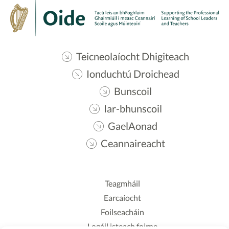
Teicneolaíocht Dhigiteach
Ionduchtú Droichead
Bunscoil
Iar-bhunscoil
GaelAonad
Ceannaireacht
Teagmháil
Earcaíocht
Foilseacháin
Logáil isteach foirne